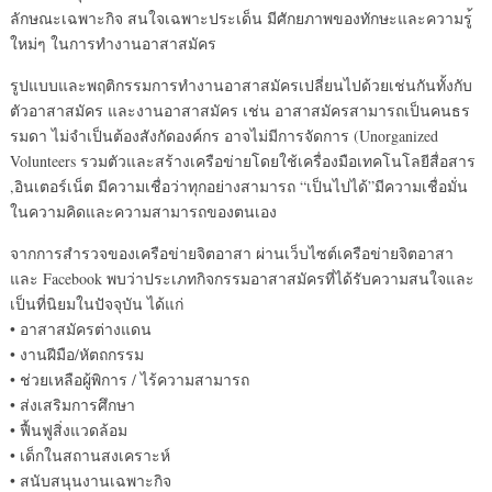
ลักษณะเฉพาะกิจ สนใจเฉพาะประเด็น มีศักยภาพของทักษะและความรู
ใหม่ๆ ในการทำงานอาสาสมัคร
รูปแบบและพฤติกรรมการทำงานอ
าสาสมัครเปลี่ยนไปด้วยเช่นก
ันทั้งกับ
ตัวอาสาสมัคร และงานอาสาสมัคร เช่น อาสาสมัครสามารถเป็นคนธร
รมด
า ไม่จำเป็นต้องสังกัดองค์กร อาจไม่มีการจัดการ (Unorganized
Volunteers รวมตัวและสร้างเครือข่ายโดย
ใช้เครื่องมือเทคโนโลยีสื่อ
สาร
,อินเตอร์เน็ต มีความเชื่อว่าทุกอย่างสามา
รถ “เป็นไปได้”มีความเชื่อมั่น
ในความคิดและความสามารถของต
นเอง
จากการสำรวจของเครือข่ายจิต
อาสา ผ่านเว็บไซต์เครือข่ายจิตอา
สา
และ Facebook พบว่าประเภทกิจกรรมอาสาสมัค
รที่ได้รับความสนใจและ
เป็นท
ี่นิยมในปัจจุบัน ได้แก่
• อาสาสมัครต่างแดน
• งานฝีมือ/หัตถกรรม
• ช่วยเหลือผู้พิการ / ไร้ความสามารถ
• ส่งเสริมการศึกษา
• ฟื้นฟูสิ่งแวดล้อม
• เด็กในสถานสงเคราะห์
• สนับสนุนงานเฉพาะกิจ