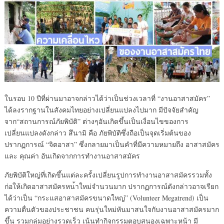
ในรอบ 10 ปีที่ผ่านมาอาจกล่าวได้ว่าเ
ป็นช่วงเวลาที่ “งานอาสาสมัคร”
ได้ลงรากฐานในสังคมไทยอย่าง
เปลี่ยนแปลงไปมาก มีปัจจัยสำคัญ
จาก“สถานการณ์
ภัยพิบัติ” ต่างๆอันเกิดขึ้นเป็นเงื่อน
ไขของการ
เปลี่ยนแปลงดังกล่า
ว สึนามิ คือ ภัยพิบัติซึ่งถือเป็นจุดเริ
่มต้นของ
ปรากฏการณ์ “จิตอาสา” ซึ่งกลายมาเป็นคำที่มีความห
มายถึง อาสาสมัคร
และ คุณค่า อันเกิดจากการทำงานอาสาสมัค
ร
ภัยพิบัติให
ญ่ที่เกิดขึ้นแต่ละครั้งเปล
ี่ยนรูปการทำงานอาสาสมัครรว
มทั้ง
ก่อให้เกิดอาสาสมัครหน
้าใหม่จำนวนมาก ปรากฏการณ์ดังกล่าวอาจเรียก
ได้ว่าเป็น “กระแสอาสาสมัครขนาดใหญ่” (Volunteer Megatrend) เป็น
ความตื่นตัวของประชาชน คนรุ่นใหม่หันมาสนใจกับงานอ
าสาสมัครมาก
ขึ้น รวมกลุ่มอย่างรวดเร็ว เน้นทำกิจกรรมตอบสนองเฉพาะห
น้า มี