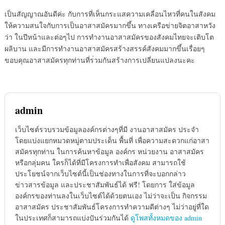
เป็นสัญญาณอันดีค่ะ กับการที่เห็นกระแสความเคลื
่อนไหวที่คนในสังคม
ให้ความส
นใจกับการเป็นอาสาสมัครมากข
ึ้น ทางเครือข่ายจิตอาสาหวัง
ว่า
ในปีหน้าและต่อๆไป การทำงานอาสาสมัครของสังคมไ
ทยจะเติบโต
ผลิบาน และมีการทำงานอาสาสมัครสร้า
งสรรค์สังคมมากขึ้นเรื่อยๆ
ขอบคุณอาสาสมัครทุกท่านที่ร
่วมกันสร้างการเปลี่ยนแปลงน
ะคะ
admin
เว็บไซต์รวบรวมข้อมูลองค์กรต่างๆที่มี งานอาสาสมัคร ประจำ
โดยแบ่งแยกหมวดหมู่ตามประเด็น พื้นที่ เพื่อความสะดวกแก่อาสา
สมัครทุกท่าน ในการค้นหาข้อมูล องค์กร หน่วยงาน อาสาสมัคร
หรือกลุ่มคน ใครก็ได้ที่มีโครงการทำเพื่อสังคม สามารถใช้
ประโยชน์จากเว็บไซต์นี้เป็นช่องทางในการที่จะบอกกล่าว
ข่าวสารข้อมูล และประชาสัมพันธ์ได้ ฟรี! โดยการ ใส่ข้อมูล
องค์กรของท่านลงในเว็บไซต์ได้ด้วยตนเอง ไม่ว่าจะเป็น กิจกรรม
อาสาสมัคร ประชาสัมพันธ์โครงการทำความดีต่างๆ ไม่ว่าอยู่ที่ใด
ในประเทศก็สามารถแบ่งปันร่วมกันได้
ดูโพสทั้งหมดของ admin