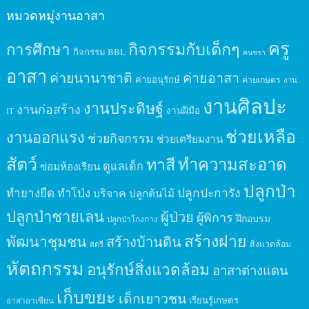
หมวดหมู่งานอาสา
ครู
กิจกรรมกับเด็กๆ
การศึกษา
กิจกรรม BBL
คนชรา
อาสา
ค่ายนานาชาติ
ค่ายอาสา
ค่ายอนุรักษ์
ค่ายเกษตร
งาน
งานศิลปะ
งานประดิษฐ์
งานก่อสร้าง
งานฝีมือ
IT
ช่วยเหลือ
งานออกแรง
ช่วยกิจกรรม
ช่วยเตรียมงาน
สัตว์
ทาสี
ทำความสะอาด
ดูแลเด็ก
ซ่อมห้องเรียน
ปลูกป่า
ปลูกปะการัง
ทำยางยืด
ทำโป่ง
บริจาค
ปลูกต้นไม้
ปลูกป่าชายเลน
ผู้ป่วย
ผู้พิการ
ฝึกอบรม
ปลูกป่าโกงกาง
สร้างฝาย
พัฒนาชุมชน
สร้างบ้านดิน
สิ่งแวดล้อม
สตรี
หัตถกรรม
อนุรักษ์สิ่งแวดล้อม
อาสาต่างแดน
เก็บขยะ
เด็กเยาวชน
เรียนรู้เกษตร
อาสาอาเซียน