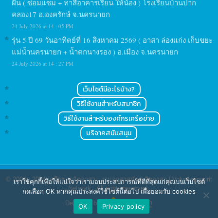
ฝัน ( ซ่อมแซม + ทาสีอาคารเรียน ให้น้อง ) โรงเรียนบ้านปาก
คลอง17 อ.องครักษ์ จ.นครนายก
24 July 2026 at 14 : 05 PM
รุ่น 5 ปี 69 วันอาทิตย์ที่ 16 สิงหาคม 2569 ( อาสา ล่องแก่ง เก็บขยะ
แม่น้ำนครนายก + น้ำตกนางรอง ) อ.เมือง จ.นครนายก
24 July 2026 at 14 : 27 PM
เว็บไซต์มีอะไรบ้าง?
วิธีใช้งานสำหรับสมาชิก
วิธีใช้งานสำหรับองค์กรเครือข่าย
บริจาคสนับสนุน
© 2004 - 2024
เครือข่ายจิตอาสา : งานอาสาสมัคร จิตอาสา | Volunteerspirit
เราใช้คุกกี้เพื่อให้แน่ใจว่าเรามอบประสบการณ์ที่ดีที่สุดแก่คุณบนเว็บไซต์
Network
. All rights reserved.
กดเลือก OK หากคุณประสงค์ใช้ไซต์นี้ต่อไป เพื่อยอมรับ cookies
Designed by
OK
Privacy policy