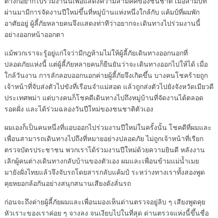
ต่างก็อยากไปร่วมงานนี้เพื่อแสดงความสามัคคีของชนชาติ เมื่อสามปีที่
ผ่านมามีการจัดงานปีใหม่ขึ้นที่หมู่บ้านแห่งหนึ่งใกล้กับ แค้มป์ที่ผมพัก
อาศัยอยู่ ผู้ลี้ภัยหลายคนจึงแสดงท่าทีว่าอยากจะเดินทางไปร่วมงานนี้
อย่างออกหน้าออกตา
แม้พวกเราจะรู้อยู่แก่ใจว่ามีกฎห้ามไม่ให้ผู้ลี้ภัยเดินทางออกนอกที่
ปลอดภัยแห่งนี้ แต่ผู้ลี้ภัยหลายคนก็ยืนยันว่าจะเดินทางออกไปให้ได้ เมื่อ
ใกล้วันงาน การลักลอบออกนอกค่ายผู้ลี้ภัยจึงเกิดขึ้น บางคนโชคร้ายถูก
เจ้าหน้าที่จับส่งตัวไปขังที่เรือนจำแม่สอด แล้วถูกส่งตัวไปยังจังหวัดเมียวดี
ประเทศพม่า แต่บางคนก็โชคดีเดินทางไปถึงหมู่บ้านที่จัดงานได้ตลอด
รอดฝั่ง และได้ร่วมฉลองวันปีใหม่ของชนชาติตัวเอง
ผมเองก็เป็นคนหนึ่งที่แอบออกไปร่วมงานปีใหม่ในครั้งนั้น โชคดีที่ผมและ
เพื่อนสามารถเดินทางไปถึงที่หมายอย่างปลอดภัย ไม่ถูกเจ้าหน้าที่เรียก
ตรวจบัตรประชาชน พวกเราได้ร่วมงานปีใหม่ด้วยความยินดี หลังงาน
เลิกผู้คนต่างเดินทางกลับบ้านของตัวเอง ผมและเพื่อนข้ามแม่น้ำเมย
มายังฝั่งไทยแล้วจึงจับรถโดยสารกลับแค้มป์ ระหว่างทางเราทั้งสองพูด
คุยหยอกล้อกันอย่างสนุกสนานเสียงดังลั่นรถ
ก่อนจะถึงค่ายผู้ลี้ภัยผมและเพื่อนมองเห็นด่านตรวจอยู่ลิบ ๆ เสียงพูดคุย
หัวเราะของเราค่อย ๆ จางลง จนเงียบไปในที่สุด ด่านตรวจแห่งนี้ขึ้นชื่อ