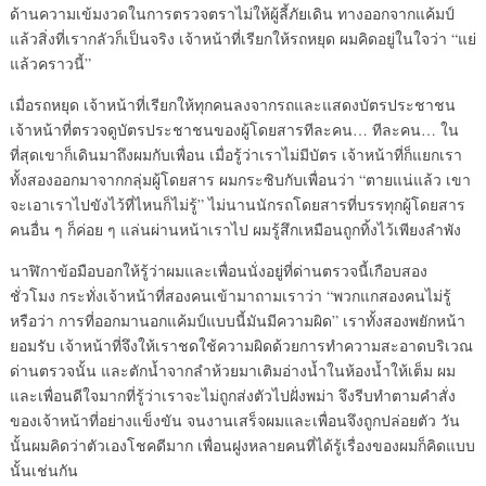
ด้านความเข้มงวดในการตรวจตราไม่ให้ผู้ลี้ภัยเดิน ทางออกจากแค้มป์
แล้วสิ่งที่เรากลัวก็เป็นจริง เจ้าหน้าที่เรียกให้รถหยุด ผมคิดอยู่ในใจว่า “แย่
แล้วคราวนี้”
เมื่อรถหยุด เจ้าหน้าที่เรียกให้ทุกคนลงจากรถและแสดงบัตรประชาชน
เจ้าหน้าที่ตรวจดูบัตรประชาชนของผู้โดยสารทีละคน… ทีละคน… ใน
ที่สุดเขาก็เดินมาถึงผมกับเพื่อน เมื่อรู้ว่าเราไม่มีบัตร เจ้าหน้าที่ก็แยกเรา
ทั้งสองออกมาจากกลุ่มผู้โดยสาร ผมกระซิบกับเพื่อนว่า “ตายแน่แล้ว เขา
จะเอาเราไปขังไว้ที่ไหนก็ไม่รู้” ไม่นานนักรถโดยสารที่บรรทุกผู้โดยสาร
คนอื่น ๆ ก็ค่อย ๆ แล่นผ่านหน้าเราไป ผมรู้สึกเหมือนถูกทิ้งไว้เพียงลำพัง
นาฬิกาข้อมือบอกให้รู้ว่าผมและเพื่อนนั่งอยู่ที่ด่านตรวจนี้เกือบสอง
ชั่วโมง กระทั่งเจ้าหน้าที่สองคนเข้ามาถามเราว่า “พวกแกสองคนไม่รู้
หรือว่า การที่ออกมานอกแค้มป์แบบนี้มันมีความผิด” เราทั้งสองพยักหน้า
ยอมรับ เจ้าหน้าที่จึงให้เราชดใช้ความผิดด้วยการทำความสะอาดบริเวณ
ด่านตรวจนั้น และตักน้ำจากลำห้วยมาเติมอ่างน้ำในห้องน้ำให้เต็ม ผม
และเพื่อนดีใจมากที่รู้ว่าเราจะไม่ถูกส่งตัวไปฝั่งพม่า จึงรีบทำตามคำสั่ง
ของเจ้าหน้าที่อย่างแข็งขัน จนงานเสร็จผมและเพื่อนจึงถูกปล่อยตัว วัน
นั้นผมคิดว่าตัวเองโชคดีมาก เพื่อนฝูงหลายคนที่ได้รู้เรื่องของผมก็คิดแบบ
นั้นเช่นกัน