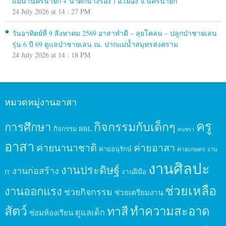
แม่น้ำนครนายก + น้ำตกนางรอง ) อ.เมือง จ.นครนายก
24 July 2026 at 14 : 27 PM
วันอาทิตย์ที่ 9 สิงหาคม 2569 อาสาทำดี – ลุยโคลน – ปลูกป่าชายเลน
รุ่น 6 ปี 69 ดูแลป่าชายเลน ณ. ปากแม่น้ำสมุทรสงคราม
24 July 2026 at 14 : 18 PM
หมวดหมู่งานอาสา
ครู
กิจกรรมกับเด็กๆ
การศึกษา
กิจกรรม BBL
คนชรา
อาสา
ค่ายนานาชาติ
ค่ายอาสา
ค่ายอนุรักษ์
ค่ายเกษตร
งาน
งานศิลปะ
งานประดิษฐ์
งานก่อสร้าง
งานฝีมือ
IT
ช่วยเหลือ
งานออกแรง
ช่วยกิจกรรม
ช่วยเตรียมงาน
สัตว์
ทาสี
ทำความสะอาด
ดูแลเด็ก
ซ่อมห้องเรียน