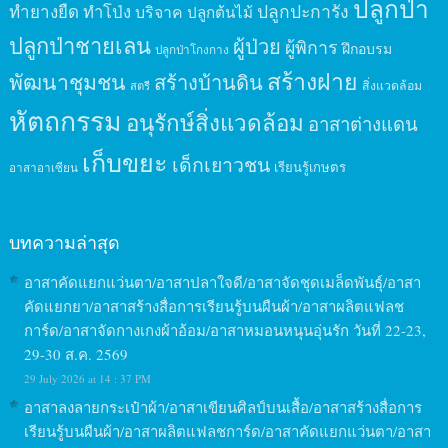
ปลูกป่า
ปลูกปะการัง
ทำยางยืด
ทำโป่ง
บริจาค
ปลูกต้นไม้
ปลูกป่าชายเลน
ผู้ป่วย
ผู้พิการ
ฝึกอบรม
ปลูกป่าโกงกาง
สร้างฝาย
พัฒนาชุมชน
สร้างบ้านดิน
สิ่งแวดล้อม
สตรี
หัตถกรรม
อนุรักษ์สิ่งแวดล้อม
อาสาต่างแดน
เก็บขยะ
เด็กเยาวชน
เรียนรู้เกษตร
อาสาอาเซียน
บทความล่าสุด
อาสาคัดแยกแว่นตา/อาสาปลาใจดี/อาสาจัดชุดเมล็ดพันธุ์/อาสา
คัดแยกยา/อาสาสร้างสื่อการเรียนรู้บนผืนผ้า/อาสาผลิตแฟลช
การ์ด/อาสาจัดกางเกงผ้าอ้อม/อาสาหมอนหนุนอุ่นรัก วันที่ 22-23,
29-30 ส.ค. 2569
29 July 2026 at 14 : 37 PM
อาสาลงลายกระเป๋าผ้า/อาสาเขียนศิลป์บนเสื้อ/อาสาสร้างสื่อการ
เรียนรู้บนผืนผ้า/อาสาผลิตแฟลชการ์ด/อาสาคัดแยกแว่นตา/อาสา