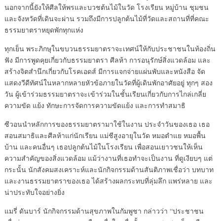
นอกจากนี้ยังให้ศีลให้พรและบวชต้นไม้ในวัด โรงเรียน หมู่บ้าน ชุมชน
และจังหวัดที่เดินจะผ่าน รวมถึงมีการปลูกต้นไม้ที่วัดและสถานที่ที่คณะ
ธรรมยาตราหยุดพักทุกแห่ง
ทุกเย็น พระภิกษุในขบวนธรรมยาตราจะเทศน์ให้กับประชาชนในท้องถิ่น
ฟัง มีการพูดคุยเกี่ยวกับธรรมยาตรา ศีลห้า การอนุรักษ์สิ่งแวดล้อม และ
สร้างจิตสำนึกเกี่ยวกับโรคเอดส์ มีการแจกจ่ายแผ่นพับและหนังสือ จัด
แสดงวีดีทัศน์ในหลากหลายหัวข้อภายในวัดที่ผู้เดินพักอาศัยอยู่ ทุกๆ สอง
วัน ผู้เข้าร่วมธรรมยาตราจะเข้าร่วมในชั้นเรียนเกี่ยวกับการไกล่เกลี่ย
ความขัด แย้ง ทักษะการจัดการความขัดแย้ง และการทำสมาธิ
ซีวอนนำหลักการของธรรมยาตรามาใช้ในงาน ประจำวันของเธอ เธอ
สอนสมาธิและศีลห้าแก่นักเรียน แม่ชีสูงอายุในวัด หมอตำแย หมอพื้น
บ้าน และคนอื่นๆ เธอปลูกต้นไม้ในโรงเรียน เพื่อสอนเยาวชนให้เห็น
ความสำคัญของสิ่งแวดล้อม แม้ว่างานที่เธอทำจะเป็นงาน ที่ดูเงียบๆ แต่
กระนั้น นักสังคมสงเคราะห์และนักกิจกรรมด้านสันติภาพเชื่อว่า บทบาท
และงานธรรมยาตราของเธอ ได้สร้างผลกระทบที่ลุ่มลึก แพร่หลาย และ
น่าประทับใจอย่างยิ่ง
แมรี่ ดันบาร์ นักกิจกรรมด้านสุขภาพในกัมพูชา กล่าวว่า “ประชาชน