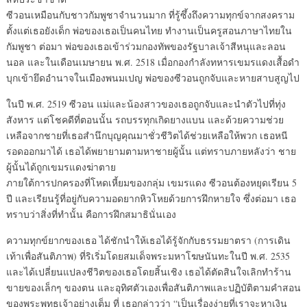
ซีวอนเหมือนกับชาวกัมพูชาจำนวนมาก ที่รู้ซึ้งถึงความทุกข์จากสงคราม
ตั้งแต่เธอยังเด็ก พ่อของเธอเป็นคนไทย ทำงานเป็นครูสอนภาษาไทยใน
กัมพูชา ต่อมา พ่อของเธอเข้าร่วมกองทัพของรัฐบาลเจ้าสีหนุและลอน
นอล และในเดือนเมษายน พ.ศ. 2518 เมื่อกองกำลังทหารเขมรแดงเสื้อดำ
บุกเข้ายึดอำนาจในเมืองพนมเปญ พ่อของซีวอนถูกจับและหายสาบสูญไป
ในปี พ.ศ. 2519 ซีวอน แม่และน้องสาวของเธอถูกจับและนำตัวไปที่ทุ่ง
สังหาร แต่โชคดีที่ตอนนั้น รถบรรทุกเกิดยางแบน และด้วยความช่วย
เหลือจากชายที่เธอสำนึกบุญคุณมาชั่วชีวิตได้ช่วยเหลือให้พวก เธอหนี
รอดออกมาได้ เธอได้พยายามตามหาชายผู้นั้น แต่ทราบภายหลังว่า ชาย
ผู้นั้นได้ถูกเขมรแดงฆ่าตาย
ภายใต้การปกครองที่โหดเหี้ยมของกลุ่ม เขมรแดง ซีวอนต้องหยุดเรียน 5
ปี และเรียนรู้ที่อยู่กับความอดยากหิวโหยด้วยการฝึกหายใจ ซึ่งต่อมา เธอ
ทราบว่าสิ่งที่ทำนั้น คือการฝึกสมาธินั่นเอง
ความทุกข์ยากของเธอ ได้ชักนำให้เธอได้รู้จักกับธรรมยาตรา (การเดิน
เท้าเพื่อสันติภาพ) ที่ริเริ่มโดยสมเด็จพระมหาโฆษนันทะในปี พ.ศ. 2535
และได้เปลี่ยนแปลงชีวิตของเธอโดยสิ้นเชิง เธอได้ตัดสินใจเลิกทำร้าน
ขายของเล็กๆ ของตน และอุทิศตัวเองเพื่อสันติภาพและปฏิบัติตามคำสอน
ของพระพุทธเจ้าอย่างเต็ม ที่ เธอกล่าวว่า “เป็นเรื่องง่ายที่เราจะหาเงิน