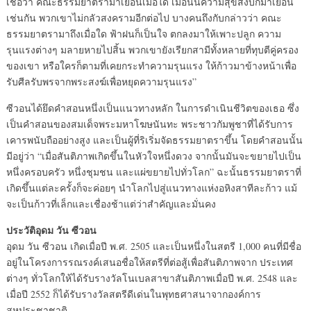
เชื่อว่า คณะธรรมยาตรามาเยือนเมื่อใด เมื่อนั้นความสุขสงบก็มาเยือน
เช่นกัน พวกเขาไม่กลัวสงครามอีกต่อไป บางคนถึงกับกล่าวว่า คณะ
ธรรมยาตรามาถึงเมื่อใด ฟ้าฝนก็เป็นใจ ตกลงมาให้เพาะปลูก ความ
รุนแรงต่างๆ มลายหายไปสิ้น พวกเขายังเรียกสามีทั้งหลายที่ทุบตีคู่ครอง
ของเขา หรือใครก็ตามที่เคยกระทำความรุนแรง ให้ก้าวมาข้างหน้าเพื่อ
รับศีลรับพรจากพระสงฆ์เพื่อหยุดความรุนแรง”
ซีวอนได้ยึดคำสอนหนึ่งเป็นแนวทางหลัก ในการดำเนินชีวิตของเธอ ซึ่ง
เป็นคำสอนของสมเด็จพระมหาโฆษนันทะ พระชาวกัมพูชาที่ได้รับการ
เคารพนับถืออย่างสูง และเป็นผู้ที่ริเริ่มจัดธรรมยาตราขึ้น โดยคำสอนนั้น
มีอยู่ว่า “เมื่อสันติภาพเกิดขึ้นในหัวใจหนึ่งดวง จากนั้นมันจะขยายไปเป็น
หนึ่งครอบครัว หนึ่งชุมชน และแผ่ขยายไปทั่วโลก” ฉะนั้นธรรมยาตราที่
เกิดขึ้นแต่ละครั้งก็จะค่อยๆ นำโลกไปสู่แนวทางแห่งอหิงสาทีละก้าว แม้
จะเป็นก้าวที่เล็กและเชื่องช้าแต่ว่าสำคัญและมั่นคง
ประวัติอุดม วัน ซีวอน
อุดม วัน ซีวอน เกิดเมื่อปี พ.ศ. 2505 และเป็นหนึ่งในสตรี 1,000 คนที่มีชื่อ
อยู่ในโครงการรณรงค์เสนอชื่อให้สตรีที่ต่อสู้เพื่อสันติภาพจาก ประเทศ
ต่างๆ ทั่วโลกให้ได้รับรางวัลโนเบลสาขาสันติภาพเมื่อปี พ.ศ. 2548 และ
เมื่อปี 2552 ก็ได้รับรางวัลสตรีดีเด่นในพุทธศาสนาจากองค์การ
สหประชาชาติ