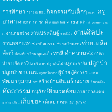
ครู
กิจกรรมกับเด็กๆ
การศึกษา
กิจกรรม BBL
คนชรา
อาสา
ค่ายนานาชาติ
ค่ายอาสา
ค่ายอนุรักษ์
ค่ายเกษตร
งาน
งานศิลปะ
งานประดิษฐ์
งานก่อสร้าง
งานฝีมือ
IT
ช่วยเหลือ
งานออกแรง
ช่วยกิจกรรม
ช่วยเตรียมงาน
สัตว์
ทาสี
ทำความสะอาด
ดูแลเด็ก
ซ่อมห้องเรียน
ปลูกป่า
ปลูกปะการัง
ทำยางยืด
ทำโป่ง
บริจาค
ปลูกต้นไม้
ปลูกป่าชายเลน
ผู้ป่วย
ผู้พิการ
ฝึกอบรม
ปลูกป่าโกงกาง
สร้างฝาย
พัฒนาชุมชน
สร้างบ้านดิน
สิ่งแวดล้อม
สตรี
หัตถกรรม
อนุรักษ์สิ่งแวดล้อม
อาสาต่างแดน
เก็บขยะ
เด็กเยาวชน
เรียนรู้เกษตร
อาสาอาเซียน