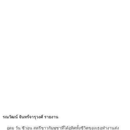
รณวัฒน์ จันทร์จารุวงศ์ รายงาน
อุดม วัน ซีวอน สตรีชาวกัมพูชาที่ได้อุทิศทั้งชีวิตของเธอทำงานส่ง