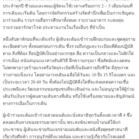
ประจำทุกปี ซีวอนและคณะผู้จัดจะใช้เวลาเตรียมการ 2 – 3 เดือนก่อนที่
การเดินจะเริ่มต้น โดยการจัดกิจกรรมสร้างจิตสำนึกเพื่อเป็นการเชิญคน
มาร่วมเดิน รวบรวมสื่อการศึกษาทั้งหมด รวบรวมอาหาร ระดมทุน
รวบรวมยารักษาโรค ประสานงานในเรื่องอื่นๆ ที่จำเป็น
หนึ่งสัปดาห์ก่อนที่จะเดินจริง ผู้เดินจะต้องเข้าร่วมฝึกอบรมและพูดคุยราย
ละเอียดต่างๆ ทั้งหมดก่อนการเดิน ซึ่งรวมถึงกฎและระเบียบที่ต้องปฏิบัติ
ตาม สิ่งที่ต้อง ถือปฏิบัติเป็นอย่างแรกสุด คือ ความเป็นกลางและไม่ฝักใฝ่
การเมือง สนับสนุนแนวทางสันติวิธี ฝึกความกรุณา ซื่อสัตย์และอดทน
ไม่พกพาอาวุธร้ายแรงหรือวัตถุระเบิดที่เป็นอันตรายถึงชีวิต มีสุขภาพ
ร่างกายแข็งแรง โดยสามารถเดินเฉลี่ยได้วันละ 10 ถึง 15 กิโลเมตร และ
เป็นระยะเวลา 20-40 วัน ทั้งต้องไม่ปฏิบัติสิ่งใดที่จะส่งผลต่อความเชื่อ
ประเพณีและวัฒนธรรมของชุมชนที่จะเดินผ่าน และไม่อนุญาตให้ผู้ร่วม
เดินรับเงินจากผู้คนตามเส้นทางที่เดิน หรือใช้เครื่องหมายและสัญลักษณ์
ทางการเมืองในการเดิน
ผู้เข้าร่วมจะต้องเข้าร่วมสวดมนต์และนั่งสมาธิทุกวันตั้งแต่เวลาตี 4 ซึ่ง
ตลอดเส้นทางของธรรมยาตรานั้น พระสงฆ์จะพรมน้ำมนต์ให้แก่
ประชาชน ผู้เดินจะช่วยกันแจกจ่ายแผ่นพับและหนังสือพุทธศาสนาที่
เกี่ยวกับศีลห้า การอนุรักษ์สิ่งแวดล้อม และความรู้เกี่ยวกับโรคเอดส์