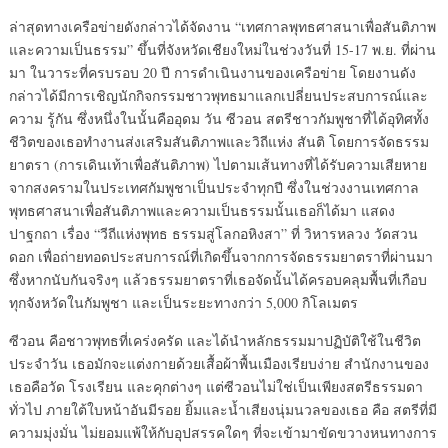
ล่าสุดทางเครือข่ายดังกล่าวได้จัดงาน “เทศกาลพุทธศาสนาเพื่อสันติภาพ
และความเป็นธรรม” ขึ้นที่จังหวัดเชียงใหม่ในช่วงวันที่ 15-17 พ.ย. ที่ผ่าน
มา ในวาระที่ครบรอบ 20 ปี การดำเนินงานของเครือข่าย โดยงานดัง
กล่าวได้มีการเชิญนักกิจกรรมชาวพุทธมาแลกเปลี่ยนประสบการณ์และ
ความ รู้กัน ซึ่งหนึ่งในนั้นคืออุดม วัน ซีวอน สตรีชาวกัมพูชาที่ได้อุทิศทั้ง
ชีวิตของเธอทำงานส่งเสริมสันติภาพและวิถีแห่ง สันติ โดยการจัดธรรม
ยาตรา (การเดินเท้าเพื่อสันติภาพ) ไปตามเส้นทางที่ได้รับความเสียหาย
จากสงครามในประเทศกัมพูชาเป็นประจำทุกปี ซึ่งในช่วงงานเทศกาล
พุทธศาสนาเพื่อสันติภาพและความเป็นธรรมนั้นเธอก็ได้มา แสดง
ปาฐกถา เรื่อง “วีถีแห่งพุทธ ธรรมสู่โลกอหิงสา” ที่ วิหารหลวง วัดสวน
ดอก เพื่อถ่ายทอดประสบการณ์ที่เกิดขึ้นจากการจัดธรรมยาตราที่ผ่านมา
ซึ่งหากนับกันจริงๆ แล้วธรรมยาตราที่เธอจัดนั้นได้ครอบคลุมพื้นที่เกือบ
ทุกจังหวัดในกัมพูชา และเป็นระยะทางกว่า 5,000 กิโลเมตร
ซีวอน คือชาวพุทธที่เคร่งครัด และได้นำหลักธรรมมาปฏิบัติใช้ในชีวิต
ประจำวัน เธอมักจะแต่งกายด้วยเสื้อผ้าพื้นเมืองเรียบง่าย สำนักงานของ
เธอคือวัด โรงเรียน และคุกต่างๆ แต่ซีวอนไม่ใช่เป็นเพียงสตรีธรรมดา
ทั่วไป ภายใต้ใบหน้าอันมีรอย ยิ้มและน้ำเสียงนุ่มนวลของเธอ คือ สตรีที่มี
ความมุ่งมั่น ไม่ยอมแพ้ให้กับอุปสรรคใดๆ ที่จะเข้ามาขัดขวางหนทางการ