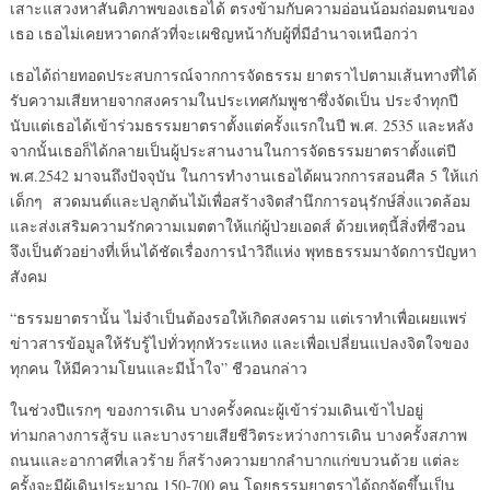
เสาะแสวงหาสันติภาพของเธอได้ ตรงข้ามกับความอ่อนน้อมถ่อมตนของ
เธอ เธอไม่เคยหวาดกลัวที่จะเผชิญหน้ากับผู้ที่มีอำนาจเหนือกว่า
เธอได้ถ่ายทอดประสบการณ์จากการจัดธรรม ยาตราไปตามเส้นทางที่ได้
รับความเสียหายจากสงครามในประเทศกัมพูชาซึ่งจัดเป็น ประจำทุกปี
นับแต่เธอได้เข้าร่วมธรรมยาตราตั้งแต่ครั้งแรกในปี พ.ศ. 2535 และหลัง
จากนั้นเธอก็ได้กลายเป็นผู้ประสานงานในการจัดธรรมยาตราตั้งแต่ปี
พ.ศ.2542 มาจนถึงปัจจุบัน ในการทำงานเธอได้ผนวกการสอนศีล 5 ให้แก่
เด็กๆ สวดมนต์และปลูกต้นไม้เพื่อสร้างจิตสำนึกการอนุรักษ์สิ่งแวดล้อม
และส่งเสริมความรักความเมตตาให้แก่ผู้ป่วยเอดส์ ด้วยเหตุนี้สิ่งที่ซีวอน
จึงเป็นตัวอย่างที่เห็นได้ชัดเรื่องการนำวิถีแห่ง พุทธธรรมมาจัดการปัญหา
สังคม
“ธรรมยาตรานั้น ไม่จำเป็นต้องรอให้เกิดสงคราม แต่เราทำเพื่อเผยแพร่
ข่าวสารข้อมูลให้รับรู้ไปทั่วทุกหัวระแหง และเพื่อเปลี่ยนแปลงจิตใจของ
ทุกคน ให้มีความโยนและมีน้ำใจ” ชีวอนกล่าว
ในช่วงปีแรกๆ ของการเดิน บางครั้งคณะผู้เข้าร่วมเดินเข้าไปอยู่
ท่ามกลางการสู้รบ และบางรายเสียชีวิตระหว่างการเดิน บางครั้งสภาพ
ถนนและอากาศที่เลวร้าย ก็สร้างความยากลำบากแก่ขบวนด้วย แต่ละ
ครั้งจะมีผู้เดินประมาณ 150-700 คน โดยธรรมยาตราได้ถูกจัดขึ้นเป็น