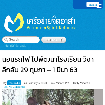
Sign In
ชื่อ, คีย์เวิร์ด, คำค้น
นอนรถไฟ ไปพัฒนาโรงเรียน วิชา
ลึกลับ 29 กุมภา – 1 มีนา 63
By
mustradio
on
February 6, 2020
Total Views: 1573
Daily Views: 0
No Comments