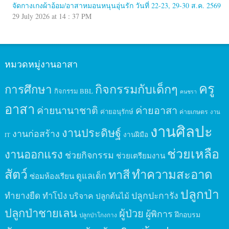
จัดกางเกงผ้าอ้อม/อาสาหมอนหนุนอุ่นรัก วันที่ 22-23, 29-30 ส.ค. 2569
29 July 2026 at 14 : 37 PM
หมวดหมู่งานอาสา
ครู
กิจกรรมกับเด็กๆ
การศึกษา
กิจกรรม BBL
คนชรา
อาสา
ค่ายนานาชาติ
ค่ายอาสา
ค่ายอนุรักษ์
ค่ายเกษตร
งาน
งานศิลปะ
งานประดิษฐ์
งานก่อสร้าง
งานฝีมือ
IT
ช่วยเหลือ
งานออกแรง
ช่วยกิจกรรม
ช่วยเตรียมงาน
สัตว์
ทาสี
ทำความสะอาด
ดูแลเด็ก
ซ่อมห้องเรียน
ปลูกป่า
ปลูกปะการัง
ทำยางยืด
ทำโป่ง
บริจาค
ปลูกต้นไม้
ปลูกป่าชายเลน
ผู้ป่วย
ผู้พิการ
ฝึกอบรม
ปลูกป่าโกงกาง