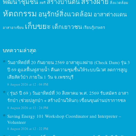
สร้างฝาย
พัฒนาชุมชน
สร้างบ้านดิน
สิ่งแวดล้อม
สตรี
หัตถกรรม
อนุรักษ์สิ่งแวดล้อม
อาสาต่างแดน
เก็บขยะ
เด็กเยาวชน
เรียนรู้เกษตร
อาสาอาเซียน
บทความล่าสุด
วันอาทิตย์ที่ 20 กันยายน 2569 อาสาดูแลฝาย (Check Dam) รุ่น 3
ปี 69 ดูแลฟื้นฟูสายน้ำ คืนความชุมชื้นให้ระบบนิเวศ ลดการสูญ
เสียสัตว์ป่า ภายใน 1 วัน จ.เพชรบุรี
8 August 2026 at 12 : 04 PM
( รุ่น5 ปี 69 ) วันอาทิตย์ที่ 30 สิงหาคม พ.ศ. 2569 รับสมัคร อาสา
รักป่า (ช่วยปลูกป่า + สร้างบ้านให้นก) เขื่อนขุนด่านปราการชล
8 August 2026 at 12 : 24 PM
Saving Energy 101 Workshop Coordinator and Interpreter –
Volunteer
8 August 2026 at 12 : 22 PM