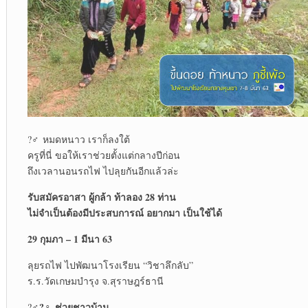
?‍♂️ หมดหนาว เราก็ลงใต้
ครูที่นี่ ขอให้เราช่วยตั้งแต่กลางปีก่อน
ถึงเวลานอนรถไฟ ไปลุยกันอีกแล้วล่ะ
รับสมัครอาสา ผู้กล้า ท้าลอง 28 ท่าน
ไม่จำเป็นต้องมีประสบการณ์ อยากมา เป็นใช้ได้
29 กุมภา – 1 มีนา 63
ลุยรถไฟ ไปพัฒนาโรงเรียน “วิชาลึกลับ”
ร.ร.วัดเกษมบำรุง จ.สุราษฎร์ธานี
?‍♀️ ช่วยชาวบ้าน
?‍♂️