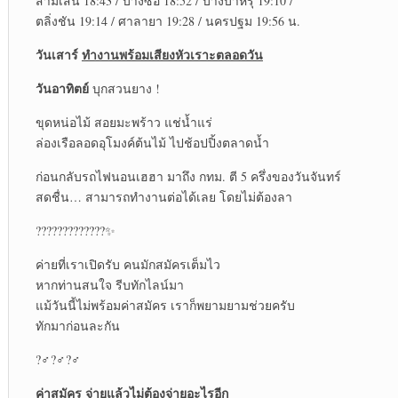
สามเสน 18:43 / บางซื่อ 18:52 / บางบำหรุ 19:10 /
ตลิ่งชัน 19:14 / ศาลายา 19:28 / นครปฐม 19:56 น.
วันเสาร์
ทำงานพร้อมเสียงหัวเราะตลอดวัน
วันอาทิตย์
บุกสวนยาง !
ขุดหน่อไม้ สอยมะพร้าว แช่น้ำแร่
ล่องเรือลอดอุโมงค์ต้นไม้ ไปช้อปปิ้งตลาดน้ำ
ก่อนกลับรถไฟนอนเฮฮา มาถึง กทม. ตี 5 ครึ่งของวันจันทร์
สดชื่น… สามารถทำงานต่อได้เลย โดยไม่ต้องลา
?????????????✨
ค่ายที่เราเปิดรับ คนมักสมัครเต็มไว
หากท่านสนใจ รีบทักไลน์มา
แม้วันนี้ไม่พร้อมค่าสมัคร เราก็พยามยามช่วยครับ
ทักมาก่อนละกัน
?‍♂️?‍♂️?‍♂️
ค่าสมัคร จ่ายแล้วไม่ต้องจ่ายอะไรอีก