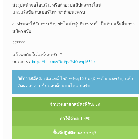
ส่งรูปหน้าจอโอนเงิน หรือถ่ายรูปสลิปส่งทางไลน์
และแจ้งชื่อ กับเบอร์โทร มาด้วยนะครับ
4. ท่านจะได้รับการเชิญเข้าไลน์กลุ่มกิจกรรมนี้ เป็นอันเสร็จสิ้นการ
สมัครครับ
???????
แล้วพบกันในไลน์นะครับ ?
กดเลย >>
https://line.me/R/ti/p/%40lwq1631c
วิธีการสมัคร:
เพิ่มไลน์ ไอดี @lwq1631c (มี @ด้วยนะครับ) แล้ว
ติดต่อมาตามขั้นตอนด้านบนได้เลยครับ
จำนวนอาสาสมัครที่รับ:
28
ค่าใช้จ่าย:
1,490
พื้นที่ปฏิบัติงาน:
ราชบุรี