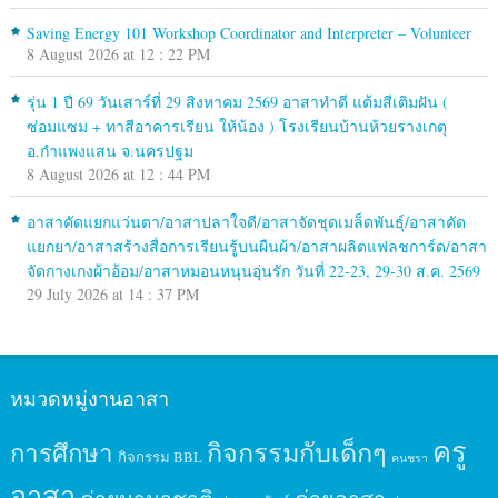
Saving Energy 101 Workshop Coordinator and Interpreter – Volunteer
8 August 2026 at 12 : 22 PM
รุ่น 1 ปี 69 วันเสาร์ที่ 29 สิงหาคม 2569 อาสาทำดี แต้มสีเติมฝัน (
ซ่อมแซม + ทาสีอาคารเรียน ให้น้อง ) โรงเรียนบ้านห้วยรางเกตุ
อ.กำแพงแสน จ.นครปฐม
8 August 2026 at 12 : 44 PM
อาสาคัดแยกแว่นตา/อาสาปลาใจดี/อาสาจัดชุดเมล็ดพันธุ์/อาสาคัด
แยกยา/อาสาสร้างสื่อการเรียนรู้บนผืนผ้า/อาสาผลิตแฟลชการ์ด/อาสา
จัดกางเกงผ้าอ้อม/อาสาหมอนหนุนอุ่นรัก วันที่ 22-23, 29-30 ส.ค. 2569
29 July 2026 at 14 : 37 PM
หมวดหมู่งานอาสา
ครู
กิจกรรมกับเด็กๆ
การศึกษา
กิจกรรม BBL
คนชรา
อาสา