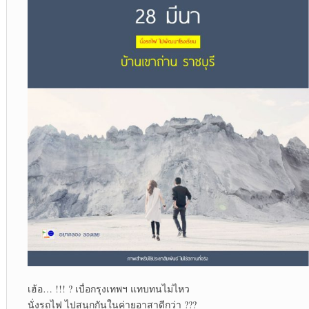
เฮ้อ… !!! ? เบื่อกรุงเทพฯ แทบทนไม่ไหว
นั่งรถไฟ ไปสนุกกันในค่ายอาสาดีกว่า ???