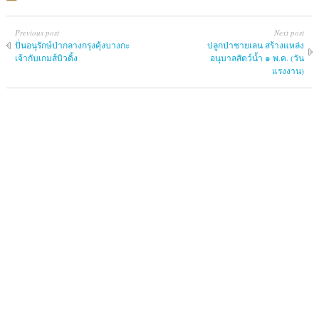
Previous post
Next post
ปั่นอนุรักษ์ป่ากลางกรุงคุ้งบางกะ
ปลูกป่าชายเลน สร้างแหล่ง
เจ้ากับเกมส์บิวดิ้ง
อนุบาลสัตว์น้ำ ๑ พ.ค. (วัน
แรงงาน)