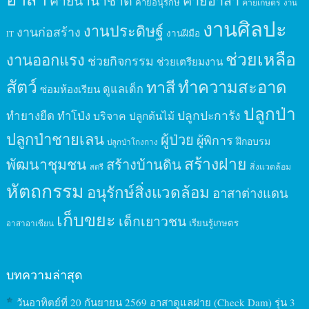
ค่ายนานาชาติ
ค่ายอาสา
ค่ายอนุรักษ์
ค่ายเกษตร
งาน
งานศิลปะ
งานประดิษฐ์
งานก่อสร้าง
งานฝีมือ
IT
ช่วยเหลือ
งานออกแรง
ช่วยกิจกรรม
ช่วยเตรียมงาน
สัตว์
ทาสี
ทำความสะอาด
ดูแลเด็ก
ซ่อมห้องเรียน
ปลูกป่า
ปลูกปะการัง
ทำยางยืด
ทำโป่ง
บริจาค
ปลูกต้นไม้
ปลูกป่าชายเลน
ผู้ป่วย
ผู้พิการ
ฝึกอบรม
ปลูกป่าโกงกาง
สร้างฝาย
พัฒนาชุมชน
สร้างบ้านดิน
สิ่งแวดล้อม
สตรี
หัตถกรรม
อนุรักษ์สิ่งแวดล้อม
อาสาต่างแดน
เก็บขยะ
เด็กเยาวชน
เรียนรู้เกษตร
อาสาอาเซียน
บทความล่าสุด
วันอาทิตย์ที่ 20 กันยายน 2569 อาสาดูแลฝาย (Check Dam) รุ่น 3