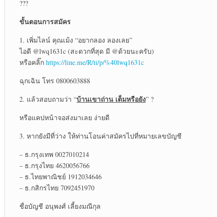
???
ขั้นตอนการสมัคร
1. เพิ่มไลน์ คุณเม้ง “อยากลอง ลองเลย”
ไอดี @lwq1631c (สะดวกที่สุด มี @ด้วยนะครับ)
หรือคลิ๊ก
https://line.me/R/ti/p/%40lwq1631c
ฉุกเฉิน โทร 0800603888
บ้านเขาถ่าน เต็มหรือยัง
2. แล้วสอบถามว่า “
” ?
หรือแคปหน้าจอส่งมาเลย ง่ายดี
3. หากยังมีที่ว่าง ให้ท่านโอนค่าสมัครไปที่หมายเลขบัญชี
– ธ.กรุงเทพ 0027010214
– ธ.กรุงไทย 4620056766
– ธ.ไทยพาณิชย์ 1912034646
– ธ.กสิกรไทย 7092451970
ชื่อบัญชี อนุพงศ์ เลี้ยงมณีกุล