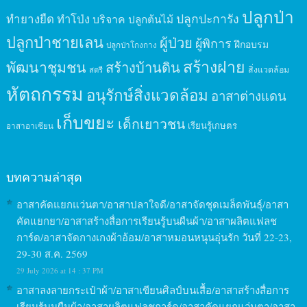
ปลูกป่า
ปลูกปะการัง
ทำยางยืด
ทำโป่ง
บริจาค
ปลูกต้นไม้
ปลูกป่าชายเลน
ผู้ป่วย
ผู้พิการ
ฝึกอบรม
ปลูกป่าโกงกาง
สร้างฝาย
พัฒนาชุมชน
สร้างบ้านดิน
สิ่งแวดล้อม
สตรี
หัตถกรรม
อนุรักษ์สิ่งแวดล้อม
อาสาต่างแดน
เก็บขยะ
เด็กเยาวชน
เรียนรู้เกษตร
อาสาอาเซียน
บทความล่าสุด
อาสาคัดแยกแว่นตา/อาสาปลาใจดี/อาสาจัดชุดเมล็ดพันธุ์/อาสา
คัดแยกยา/อาสาสร้างสื่อการเรียนรู้บนผืนผ้า/อาสาผลิตแฟลช
การ์ด/อาสาจัดกางเกงผ้าอ้อม/อาสาหมอนหนุนอุ่นรัก วันที่ 22-23,
29-30 ส.ค. 2569
29 July 2026 at 14 : 37 PM
อาสาลงลายกระเป๋าผ้า/อาสาเขียนศิลป์บนเสื้อ/อาสาสร้างสื่อการ
เรียนรู้บนผืนผ้า/อาสาผลิตแฟลชการ์ด/อาสาคัดแยกแว่นตา/อาสา