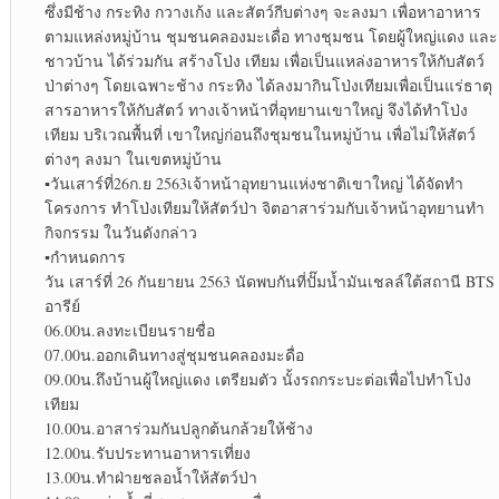
ซึ่งมีช้าง กระทิง กวางเก้ง และสัตว์กีบต่างๆ จะลงมา เพื่อหาอาหาร
ตามแหล่งหมู่บ้าน ชุมชนคลองมะเดื่อ ทางชุมชน โดยผู้ใหญ่แดง และ
ชาวบ้าน ได้ร่วมกัน สร้างโป่ง เทียม เพื่อเป็นแหล่งอาหารให้กับสัตว์
ป่าต่างๆ โดยเฉพาะช้าง กระทิง ได้ลงมากินโป่งเทียมเพื่อเป็นแร่ธาตุ
สารอาหารให้กับสัตว์ ทางเจ้าหน้าที่อุทยานเขาใหญ่ จึงได้ทำโป่ง
เทียม บริเวณพื้นที่ เขาใหญ่ก่อนถึงชุมชนในหมู่บ้าน เพื่อไม่ให้สัตว์
ต่างๆ ลงมา ในเขตหมู่บ้าน
▪︎
วันเสาร์ที่26ก.ย 2563เจ้าหน้าอุทยานแห่งชาติเขาใหญ่ ได้จัดทำ
โครงการ ทำโป่งเทียมให้สัตว์ป่า จิตอาสาร่วมกับเจ้าหน้าอุทยานทำ
กิจกรรม ในวันดังกล่าว
▪︎
กำหนดการ
วัน เสาร์ที่ 26 กันยายน 2563 นัดพบกันที่ปั๊มน้ำมันเชลล์ใต้สถานี BTS
อารีย์
06.00น.ลงทะเบียนรายชื่อ
07.00น.ออกเดินทางสู่ชุมชนคลองมะดื่อ
09.00น.ถึงบ้านผู้ใหญ่แดง เตรียมตัว นั้งรถกระบะต่อเพื่อไปทำโป่ง
เทียม
10.00น.อาสาร่วมกันปลูกต้นกล้วยให้ช้าง
12.00น.รับประทานอาหารเที่ยง
13.00น.ทำฝ่ายชลอน้ำให้สัตว์ป่า