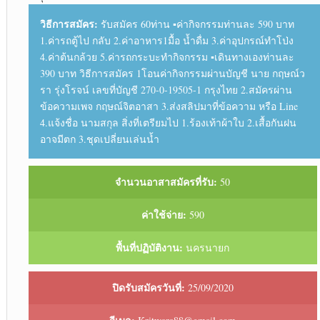
วิธีการสมัคร:
รับสมัคร 60ท่าน ▪︎ค่ากิจกรรมท่านละ 590 บาท
1.ค่ารถตู้ไป กลับ 2.ค่าอาหาร1มื้อ น้ำดื่ม 3.ค่าอุปกรณ์ทำโป่ง
4.ค่าต้นกล้วย 5.ค่ารถกระบะทำกิจกรรม ▪︎เดินทางเองท่านละ
390 บาท วิธีการสมัคร 1โอนค่ากิจกรรมผ่านบัญชี นาย กฤษณ์ว
รา รุ่งโรจน์ เลขที่บัญชี 270-0-19505-1 กรุงไทย 2.สมัครผ่าน
ข้อความเพจ กฤษณ์จิตอาสา 3.ส่งสลิปมาที่ข้อความ หรือ Line
4.แจ้งชื่อ นามสกุล สิ่งที่เตรียมไป 1.ร้องเท้าผ้าใบ 2.เสื้อกันฝน
อาจมีตก 3.ชุดเปลี่ยนเล่นน้ำ
จำนวนอาสาสมัครที่รับ:
50
ค่าใช้จ่าย:
590
พื้นที่ปฏิบัติงาน:
นครนายก
ปิดรับสมัครวันที่:
25/09/2020