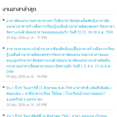
งานอาสาล่าสุด
อาสาคัดแยกแว่นตา/อาสาปลาใจดี/อาสาจัดชุดเมล็ดพันธุ์/อาสาคัด
แยกยา/อาสาสร้างสื่อการเรียนรู้บนผืนผ้า/อาสาผลิตแฟลชการ์ด/อาสา
จัดกางเกงผ้าอ้อม/อาสาหมอนหนุนอุ่นรัก วันที่ 22-23, 29-30 ส.ค. 2569
29 July 2026 at 14 : 37 PM
อาสาลงลายกระเป๋าผ้า/อาสาเขียนศิลป์บนเสื้อ/อาสาสร้างสื่อการเรียน
รู้บนผืนผ้า/อาสาผลิตแฟลชการ์ด/อาสาคัดแยกแว่นตา/อาสาหมอน
หนุนอุ่นรัก/อาสาจัดชุดกางเกงผ้าอ้อม/อาสาคัดแยกยา/อาสาผลิตดิน
กระดาษ/อาสาเยี่ยมตายายและเปิดสวนผัก วันที่ 1-2, 8-9, 15-16 ส.ค.
2569
29 July 2026 at 14 : 39 PM
รุ่น 1 ปี 69 วันเสาร์ที่ 22 สิงหาคม พ.ศ.2569 อาสาทำดี แต้มสีเติมฝัน (
ซ่อมแซม + ทาสีอาคารเรียน ให้น้อง ) โรงเรียนบ้านปากคลอง17
อ.องครักษ์ จ.นครนายก
24 July 2026 at 14 : 05 PM
รุ่น 5 ปี 69 วันอาทิตย์ที่ 16 สิงหาคม 2569 ( อาสา ล่องแก่ง เก็บขยะ