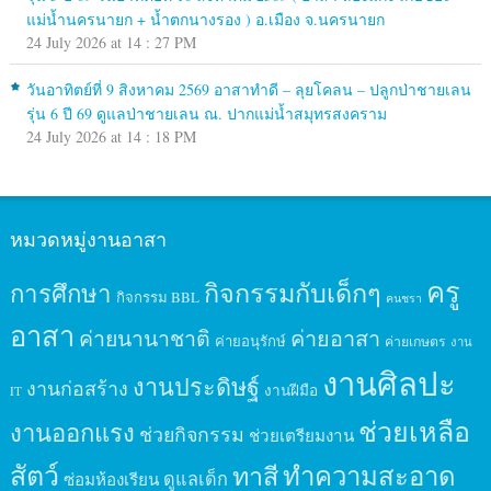
แม่น้ำนครนายก + น้ำตกนางรอง ) อ.เมือง จ.นครนายก
24 July 2026 at 14 : 27 PM
วันอาทิตย์ที่ 9 สิงหาคม 2569 อาสาทำดี – ลุยโคลน – ปลูกป่าชายเลน
รุ่น 6 ปี 69 ดูแลป่าชายเลน ณ. ปากแม่น้ำสมุทรสงคราม
24 July 2026 at 14 : 18 PM
หมวดหมู่งานอาสา
ครู
กิจกรรมกับเด็กๆ
การศึกษา
กิจกรรม BBL
คนชรา
อาสา
ค่ายนานาชาติ
ค่ายอาสา
ค่ายอนุรักษ์
ค่ายเกษตร
งาน
งานศิลปะ
งานประดิษฐ์
งานก่อสร้าง
งานฝีมือ
IT
ช่วยเหลือ
งานออกแรง
ช่วยกิจกรรม
ช่วยเตรียมงาน
สัตว์
ทาสี
ทำความสะอาด
ดูแลเด็ก
ซ่อมห้องเรียน