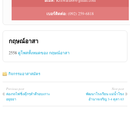
อีเมล:
Kritwara88@gmail.com
เบอร์ติดต่อ:
(092) 259-6818
กฤษณ์อาสา
2558
ดูโพสทั้งหมดของ กฤษณ์อาสา
กิจกรรมอาสาสมัคร
Previous post
Next post
ล่องรถไฟซิ่งตุ๊กๆทำดีรอบเกาะ
พัฒนาโรงเรียน แม่น้ำโขง
อยุธยา
อำนาจเจริญ 3-4 ตุลา 63