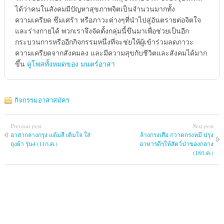
ได้ว่าคนในสังคมมีปัญหาสุขภาพจิตเป็นจำนวนมากทั้ง
ความเครียด ซึมเศร้า หรือภาวะต่างๆที่นำไปสู่อันตรายต่อจิตใจ
และร่างกายได้ พวกเราจึงจัดตั้งกลุ่มนี้ขึนมาเพื่อช่วยเป็นอีก
กระบวนการหรืออีกกิจกรรมหนึ่งที่จะช่ยให้ผู้เข้าร่วมลดภาวะ
ความเครียดจากสังคมลง และมีความสุขกับชีวิตและสังคมได้มาก
ขึ้น
ดูโพสทั้งหมดของ มนตร์อาสา
กิจกรรมอาสาสมัคร
Previous post
Next post
อาสากลางกรุง แต้มสี เติมใจ ใส่
ล้างกรงเสือ กวาดกรงหมี ปรุง
ถุงผ้า รุ่น4 (11ก.ค.)
อาหารดีๆให้สัตว์ป่าของกลาง
(18ก.ค.)