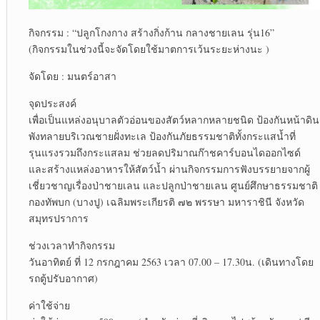
กิจกรรม : “ปลูกโกงกาง สร้างกิ่งก้าน กลางชายเลน รุ่น16”
(กิจกรรมในช่วงนี้จะจัดโดยใช้มาตการเว้นระยะห่างนะ )
จัดโดย : มนตร์อาสา
จุดประสงค์
เพื่อเป็นแหล่งอนุบาลตัวอ่อนของสัตว์หลากหลายชนิด ป้องกันหน้าดิน
พังทลายบริเวณชายฝั่งทะเล ป้องกันภัยธรรมชาติทั้งกระแสน้ำที่
รุนแรงรวมถึงกระแสลม ช่วยลดปริมาณก๊าชคาร์บอนไดออกไซด์
และสร้างแหล่งอาหารให้สัตว์น้ำ ผ่านกิจกรรมการฟังบรรยายจากผู้
เชี่ยวชาญเรื่องป่าชายเลน และปลูกป่าชายเลน ศูนย์ศึกษาธรรมชาติ
กองทัพบก (บางปู) เฉลิมพระเกียรติ ๗๒ พรรษา มหาราชินี จังหวัด
สมุทรปราการ
ช่วงเวลาทำกิจกรรม
วันอาทิตย์ ที่ 12 กรกฎาคม 2563 เวลา 07.00 – 17.30น. (เดินทางโดย
รถตู้ปรับอากาศ)
ค่าใช้จ่าย