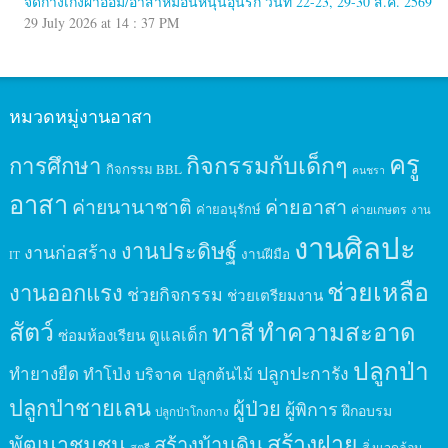
จัดกางเกงผ้าอ้อม/อาสาหมอนหนุนอุ่นรัก วันที่ 22-23, 29-30 ส.ค. 2569
29 July 2026 at 14 : 37 PM
หมวดหมู่งานอาสา
ครู
กิจกรรมกับเด็กๆ
การศึกษา
กิจกรรม BBL
คนชรา
อาสา
ค่ายนานาชาติ
ค่ายอาสา
ค่ายอนุรักษ์
ค่ายเกษตร
งาน
งานศิลปะ
งานประดิษฐ์
งานก่อสร้าง
งานฝีมือ
IT
ช่วยเหลือ
งานออกแรง
ช่วยกิจกรรม
ช่วยเตรียมงาน
สัตว์
ทาสี
ทำความสะอาด
ดูแลเด็ก
ซ่อมห้องเรียน
ปลูกป่า
ปลูกปะการัง
ทำยางยืด
ทำโป่ง
บริจาค
ปลูกต้นไม้
ปลูกป่าชายเลน
ผู้ป่วย
ผู้พิการ
ฝึกอบรม
ปลูกป่าโกงกาง
สร้างฝาย
พัฒนาชุมชน
สร้างบ้านดิน
สิ่งแวดล้อม
สตรี