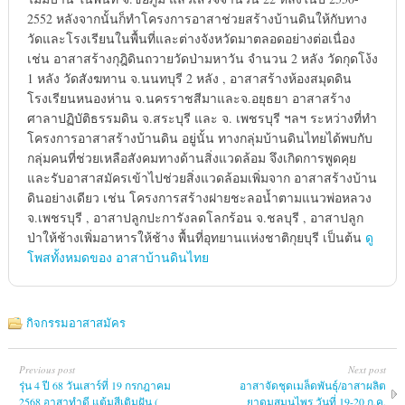
2552 หลังจากนั้นก็ทำโครงการอาสาช่วยสร้างบ้านดินให้กับทาง
วัดและโรงเรียนในพื้นที่และต่างจังหวัดมาตลอดอย่างต่อเนื่อง
เช่น อาสาสร้างกุฎิดินถวายวัดป่ามหาวัน จำนวน 2 หลัง วัดกุดโง้ง
1 หลัง วัดสังฆทาน จ.นนทบุรี 2 หลัง , อาสาสร้างห้องสมุดดิน
โรงเรียนหนองห่าน จ.นครราชสีมาและจ.อยุธยา อาสาสร้าง
ศาลาปฏิบัติธรรมดิน จ.สระบุรี และ จ. เพชรบุรี ฯลฯ ระหว่างที่ทำ
โครงการอาสาสร้างบ้านดิน อยู่นั้น ทางกลุ่มบ้านดินไทยได้พบกับ
กลุ่มคนที่ช่วยเหลือสังคมทางด้านสิ่งแวดล้อม จึงเกิดการพูดคุย
และรับอาสาสมัครเข้าไปช่วยสิ่งแวดล้อมเพิ่มจาก อาสาสร้างบ้าน
ดินอย่างเดียว เช่น โครงการสร้างฝายชะลอน้ำตามแนวพ่อหลวง
จ.เพชรบุรี , อาสาปลูกปะการังลดโลกร้อน จ.ชลบุรี , อาสาปลูก
ป่าให้ช้างเพิ่มอาหารให้ช้าง พื้นที่อุทยานแห่งชาติกุยบุรี เป็นต้น
ดู
โพสทั้งหมดของ อาสาบ้านดินไทย
กิจกรรมอาสาสมัคร
Previous post
Next post
รุ่น 4 ปี 68 วันเสาร์ที่ 19 กรกฎาคม
อาสาจัดชุดเมล็ดพันธุ์/อาสาผลิต
2568 อาสาทำดี แต้มสีเติมฝัน (
ยาดมสมุนไพร วันที่ 19-20 ก.ค.