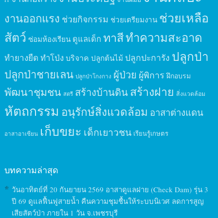
ช่วยเหลือ
งานออกแรง
ช่วยกิจกรรม
ช่วยเตรียมงาน
สัตว์
ทาสี
ทำความสะอาด
ดูแลเด็ก
ซ่อมห้องเรียน
ปลูกป่า
ปลูกปะการัง
ทำยางยืด
ทำโป่ง
บริจาค
ปลูกต้นไม้
ปลูกป่าชายเลน
ผู้ป่วย
ผู้พิการ
ฝึกอบรม
ปลูกป่าโกงกาง
สร้างฝาย
พัฒนาชุมชน
สร้างบ้านดิน
สิ่งแวดล้อม
สตรี
หัตถกรรม
อนุรักษ์สิ่งแวดล้อม
อาสาต่างแดน
เก็บขยะ
เด็กเยาวชน
เรียนรู้เกษตร
อาสาอาเซียน
บทความล่าสุด
วันอาทิตย์ที่ 20 กันยายน 2569 อาสาดูแลฝาย (Check Dam) รุ่น 3
ปี 69 ดูแลฟื้นฟูสายน้ำ คืนความชุมชื้นให้ระบบนิเวศ ลดการสูญ
เสียสัตว์ป่า ภายใน 1 วัน จ.เพชรบุรี