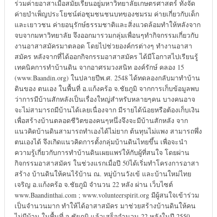
ร่วมค่ายอาสาเมื่อสมัยเรียนอยู่มหาวิทยาลัยเกษตรศาสตร์ ทั้งจัด
ค่ายบำเพ็ญประโยชน์ต่อชุมชนชนบทของชมรม ค่ายเกี่ยวกับเด็ก
และเยาวชน ค่ายอนุรักษ์ธรรมชาติและสิ่งแวดล้อมทำให้หลังจาก
จบจากมหาวิทยาลัย จึงออกมารวมกลุ่มเพื่อนๆทำกิจกรรมเกี่ยวกับ
งานอาสาสมัครมาตลอด โดยไปช่วยองค์กรต่างๆ ทำงานอาสา
สมัคร หลังจากที่ได้ออกกิจกรรมอาสาสมัคร ได้มีโอกาสไปเรียนรู้
เทคนิคการทำบ้านดิน จากอาศรมวงสนิท องค์รักษ์ คลอง 15
(www.Baandin.org) ในปลายปีพ.ศ. 2548 ได้ทดลองกลับมาทำบ้าน
ดินของ ตนเอง ในพื้นที่ อ.แก้งคร้อ จ.ชัยภูมิ จากการเก็บข้อมูลพบ
ว่าการมีบ้านสักหลังเป็นเรื่องใหญ่สำหรับหลายๆคน บางคนอาจ
จะไม่สามารถมีบ้านได้เลยเนื่องจาก มีรายได้น้อยหรือต้องเก็บเงิน
เพื่อสร้างบ้านตลอดชีวิตของคนๆหนึ่งจึงจะมีบ้านสักหลัง จาก
แนวคิดบ้านดินสามารถทำเองได้ไม่ยาก ต้นทุนไม่แพง สามารถพึ่ง
ตนเองได้ จึงเกิดแนวคิดการตั้งกลุ่มบ้านดินไทยขึ้น เพื่อจะนำ
ความรู้เกี่ยวกับการทำบ้านดินเผยแพร่ให้กับผู้ที่สนใจ โดยผ่าน
กิจกรรมอาสาสมัคร ในช่วงแรกเมื่อปี 50ได้เริ่มทำโครงการอาสา
สร้าง บ้านดินให้คนไร้บ้าน ณ. หมู่บ้านวังเข้ และบ้านใหม่ไทย
เจริญ อ.แก้งคร้อ จ.ชัยภูมิ จำนวน 22 หลัง ผ่าน เว็บไซต์
www.Baandinthai.com ; www.volunteerspirit.org มีผู้สนใจเข้าร่วม
เป็นจำนวนมาก ทำให้ได้อาสาสมัคร มาช่วยสร้างบ้านดินให้คน
ไม่มีบ้าน ในพื้นที่ จ.ชัยภูมิ แล้วเสร็จจำนวน 22 หลังในปี 2550-