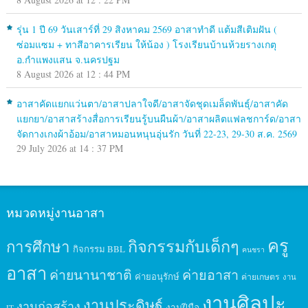
รุ่น 1 ปี 69 วันเสาร์ที่ 29 สิงหาคม 2569 อาสาทำดี แต้มสีเติมฝัน (
ซ่อมแซม + ทาสีอาคารเรียน ให้น้อง ) โรงเรียนบ้านห้วยรางเกตุ
อ.กำแพงแสน จ.นครปฐม
8 August 2026 at 12 : 44 PM
อาสาคัดแยกแว่นตา/อาสาปลาใจดี/อาสาจัดชุดเมล็ดพันธุ์/อาสาคัด
แยกยา/อาสาสร้างสื่อการเรียนรู้บนผืนผ้า/อาสาผลิตแฟลชการ์ด/อาสา
จัดกางเกงผ้าอ้อม/อาสาหมอนหนุนอุ่นรัก วันที่ 22-23, 29-30 ส.ค. 2569
29 July 2026 at 14 : 37 PM
หมวดหมู่งานอาสา
ครู
กิจกรรมกับเด็กๆ
การศึกษา
กิจกรรม BBL
คนชรา
อาสา
ค่ายนานาชาติ
ค่ายอาสา
ค่ายอนุรักษ์
ค่ายเกษตร
งาน
งานศิลปะ
งานประดิษฐ์
งานก่อสร้าง
งานฝีมือ
IT