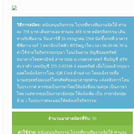
วิธีการสมัคร:
สนับสนุนกิจกรรม ไปรถที่ทางทีมงานจัดให้ ท่าน
ละ 758 บาท เดินทางเอง ท่านละ 458 บาท สมัครกิจกรรม เดิน
ทางกับทีมงาน วันเสาร์ที่ 26 กรกฎาคม 2568 นัดขึ้นรถที่ อาคาร
ซีพีทาวเวอร์ 3 สถานีรถไฟฟ้า BTSพญาไท เวลา 06.00-06.30 น
ค่าใช้จ่ายในกิจกรรมกรุณา โอนเงินผ่าน บัญชีออมทรัพย์
ธนาคารไทยพาณิชย์ สาขาย่อย ม.เกษตรศาสตร์ ชื่อบัญชี สุรัช
สะราคำ เลขบัญชี 235-2-03348-4 ออมทรัพย์ เมื่อโอนแล้วกรุณา
แอดไลน์แจ้งการโอน (QR Cord ด้านล่าง) โดยแจ้งรายชื่อ
นามสกุลพร้อมเบอร์โทรศัพท์ของอาสาทุกท่าน +ส่งสลิปการโอน
ใบประกาศ หากขอเป็นภาษาไทยให้แจ้งชื่อนามสกุล เป็นภาษา
ไทย (แต่หากขอเป็นภาษาอังกฤษ ให้แจ้งเพิ่ม เป็น ภาษาอังกฤษ
ด้วย ) ใบประกาศจะมอบให้หลังเสร็จกิจกรรม
จำนวนอาสาสมัครที่รับ:
50
ค่าใช้จ่าย:
สนับสนุนกิจกรรม ไปรถที่ทางทีมงานจัดให้ ท่านละ