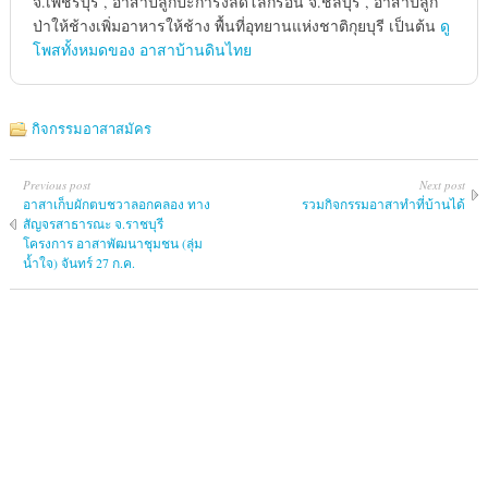
จ.เพชรบุรี , อาสาปลูกปะการังลดโลกร้อน จ.ชลบุรี , อาสาปลูก
ป่าให้ช้างเพิ่มอาหารให้ช้าง พื้นที่อุทยานแห่งชาติกุยบุรี เป็นต้น
ดู
โพสทั้งหมดของ อาสาบ้านดินไทย
กิจกรรมอาสาสมัคร
Previous post
Next post
อาสาเก็บผักตบชวาลอกคลอง ทาง
รวมกิจกรรมอาสาทำที่บ้านได้
สัญจรสาธารณะ จ.ราชบุรี
โครงการ อาสาพัฒนาชุมชน (ลุ่ม
น้ำใจ) จันทร์ 27 ก.ค.