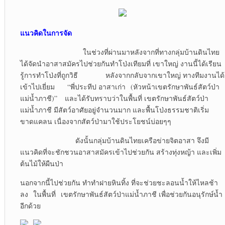
แนวคิดในการจัด
ในช่วงที่ผ่านมาหลังจากที่ทางกลุ่มบ้านดินไทย
ได้จัดนำอาสาสมัครไปช่วยกันทำโป่งเทียมที่ เขาใหญ่ งานนี้ได้เรียน
รู้การทำโป่งที่ถูกวิธี หลังจากกลับจากเขาใหญ่ ทางทีมงานได้
เข้าไปเยี่ยม “พี่ประทีป อาสาเก่า (หัวหน้าเขตรักษาพันธ์สัตว์ป่า
แม่น้ำภาชี)” และได้รับทราบว่าในพื้นที่ เขตรักษาพันธ์สัตว์ป่า
แม่น้ำภาชี มีสัตว์อาศัยอยู่จำนวนมาก และพื้นโป่งธรรมชาติเริ่ม
ขาดแคลน เนื่องจากสัตว์ป่ามาใช้ประโยชน์บ่อยๆๆ
ดังนั้นกลุ่มบ้านดินไทยเครือข่ายจิตอาสา จึงมี
แนวคิดที่จะชักชวนอาสาสมัครเข้าไปช่วยกัน สร้างทุ่งหญ้า และเพิ่ม
ต้นไม้ให้ผืนป่า
นอกจากนี้ไปช่วยกัน ทำทำฝายหินทิ้ง ที่จะช่วยชะลอนน้ำให้ไหลช้า
ลง ในพื้นที่ เขตรักษาพันธ์สัตว์ป่าแม่น้ำภาชี เพื่อช่วยกันอนุรักษ์น้ำ
อีกด้วย