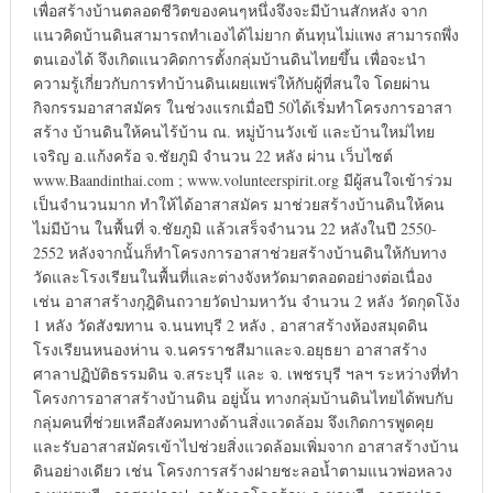
เพื่อสร้างบ้านตลอดชีวิตของคนๆหนึ่งจึงจะมีบ้านสักหลัง จาก
แนวคิดบ้านดินสามารถทำเองได้ไม่ยาก ต้นทุนไม่แพง สามารถพึ่ง
ตนเองได้ จึงเกิดแนวคิดการตั้งกลุ่มบ้านดินไทยขึ้น เพื่อจะนำ
ความรู้เกี่ยวกับการทำบ้านดินเผยแพร่ให้กับผู้ที่สนใจ โดยผ่าน
กิจกรรมอาสาสมัคร ในช่วงแรกเมื่อปี 50ได้เริ่มทำโครงการอาสา
สร้าง บ้านดินให้คนไร้บ้าน ณ. หมู่บ้านวังเข้ และบ้านใหม่ไทย
เจริญ อ.แก้งคร้อ จ.ชัยภูมิ จำนวน 22 หลัง ผ่าน เว็บไซต์
www.Baandinthai.com ; www.volunteerspirit.org มีผู้สนใจเข้าร่วม
เป็นจำนวนมาก ทำให้ได้อาสาสมัคร มาช่วยสร้างบ้านดินให้คน
ไม่มีบ้าน ในพื้นที่ จ.ชัยภูมิ แล้วเสร็จจำนวน 22 หลังในปี 2550-
2552 หลังจากนั้นก็ทำโครงการอาสาช่วยสร้างบ้านดินให้กับทาง
วัดและโรงเรียนในพื้นที่และต่างจังหวัดมาตลอดอย่างต่อเนื่อง
เช่น อาสาสร้างกุฎิดินถวายวัดป่ามหาวัน จำนวน 2 หลัง วัดกุดโง้ง
1 หลัง วัดสังฆทาน จ.นนทบุรี 2 หลัง , อาสาสร้างห้องสมุดดิน
โรงเรียนหนองห่าน จ.นครราชสีมาและจ.อยุธยา อาสาสร้าง
ศาลาปฏิบัติธรรมดิน จ.สระบุรี และ จ. เพชรบุรี ฯลฯ ระหว่างที่ทำ
โครงการอาสาสร้างบ้านดิน อยู่นั้น ทางกลุ่มบ้านดินไทยได้พบกับ
กลุ่มคนที่ช่วยเหลือสังคมทางด้านสิ่งแวดล้อม จึงเกิดการพูดคุย
และรับอาสาสมัครเข้าไปช่วยสิ่งแวดล้อมเพิ่มจาก อาสาสร้างบ้าน
ดินอย่างเดียว เช่น โครงการสร้างฝายชะลอน้ำตามแนวพ่อหลวง