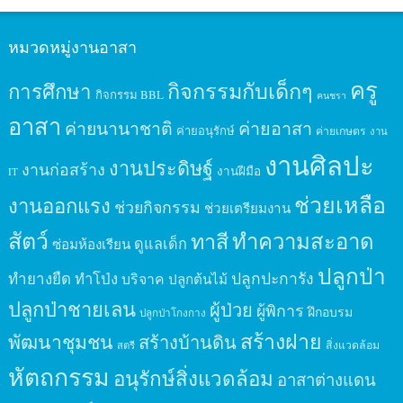
หมวดหมู่งานอาสา
ครู
กิจกรรมกับเด็กๆ
การศึกษา
กิจกรรม BBL
คนชรา
อาสา
ค่ายนานาชาติ
ค่ายอาสา
ค่ายอนุรักษ์
ค่ายเกษตร
งาน
งานศิลปะ
งานประดิษฐ์
งานก่อสร้าง
งานฝีมือ
IT
ช่วยเหลือ
งานออกแรง
ช่วยกิจกรรม
ช่วยเตรียมงาน
สัตว์
ทาสี
ทำความสะอาด
ดูแลเด็ก
ซ่อมห้องเรียน
ปลูกป่า
ปลูกปะการัง
ทำยางยืด
ทำโป่ง
บริจาค
ปลูกต้นไม้
ปลูกป่าชายเลน
ผู้ป่วย
ผู้พิการ
ฝึกอบรม
ปลูกป่าโกงกาง
สร้างฝาย
พัฒนาชุมชน
สร้างบ้านดิน
สิ่งแวดล้อม
สตรี
หัตถกรรม
อนุรักษ์สิ่งแวดล้อม
อาสาต่างแดน