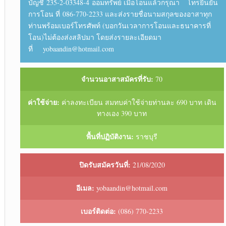
บัญชี 235-2-03348-4 ออมทรัพย์ เมื่อโอนแล้วกรุณา โทรยืนยัน
การโอน ที่ 086-770-2233 และส่งรายชื่อนามสกุลของอาสาทุก
ท่านพร้อมเบอร์โทรศัพท์ (บอกวันเวลาการโอนและธนาคารที่
โอน)ไม่ต้องส่งสลิปมา โดยส่งรายละเอียดมา
ที่ yobaandin@hotmail.com
จำนวนอาสาสมัครที่รับ:
70
ค่าใช้จ่าย:
ค่าลงทะเบียน สมทบค่าใช้จ่ายท่านละ 690 บาท เดิน
ทางเอง 390 บาท
พื้นที่ปฏิบัติงาน:
ราชบุรี
ปิดรับสมัครวันที่:
21/08/2020
อีเมล:
yobaandin@hotmail.com
เบอร์ติดต่อ:
(086) 770-2233