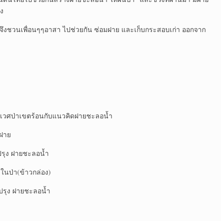
ง
วนเพื่อนๆๆอาสา ไปช่วยกัน ซ่อมฝาย และเก็บกระสอบเก่า ออกจาก
วศป่าเขตร้อนกับแนวคิดฝายชะลอน้ำ
ฝาย
ุง ฝายชะลอน้ำ
ป่า(ข้าวกล่อง)
รุง ฝายชะลอน้ำ