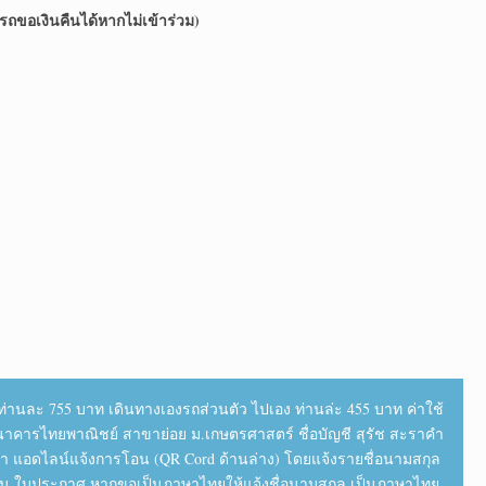
รถขอเงินคืนได้หากไม่เข้าร่วม)
่านละ 755 บาท เดินทางเองรถส่วนตัว ไปเอง ท่านล่ะ 455 บาท ค่าใช้
นาคารไทยพาณิชย์ สาขาย่อย ม.เกษตรศาสตร์ ชื่อบัญชี สุรัช สะราคำ
ุณา แอดไลน์แจ้งการโอน (QR Cord ด้านล่าง) โดยแจ้งรายชื่อนามสกุล
โอน ใบประกาศ หากขอเป็นภาษาไทยให้แจ้งชื่อนามสกุล เป็นภาษาไทย