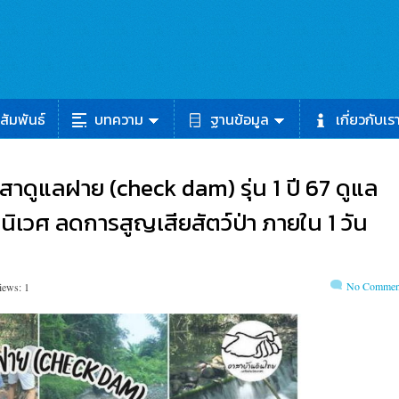
สัมพันธ์
บทความ
ฐานข้อมูล
เกี่ยวกับเร
สาดูแลฝาย (check dam) รุ่น 1 ปี 67 ดูแล
บนิเวศ ลดการสูญเสียสัตว์ป่า ภายใน 1 วัน
No Commen
iews: 1