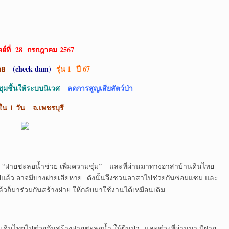
ตย์ที่ 28 กรกฎาคม 2567
าย
(
check dam)
รุ่น 1 ปี 67
ุมชื้นให้ระบบนิเวศ
ลดการสูญเสียสัตว์ป่า
ใน
1 วัน จ.เพชรบุรี
 “ฝายชะลอน้ำช่วย เพิ่มความชุ่ม” และที่ผ่านมาทางอาสาบ้านดินไทย
ยปีแล้ว อาจมีบางฝายเสียหาย ดังนั้นจึงชวนอาสาไปช่วยกันซ่อมแซม และ
วก็มาร่วมกันสร้างฝาย ให้กลับมาใช้งานได้เหมือนเดิม
ินไทยไปช่วยกันสร้างฝายชะลอน้ำ ให้ผืนป่า และช่วงที่ผ่านมา มีฝาย