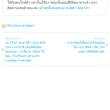
ให้กับคนใกล้ตัว เท่านั้นก็ถือว่าคุณเป็นคนที่มีจิตอาสาแล้ว ฝาก
ติดตามเพจด้วยนะค่ะ
ดูโพสทั้งหมดของ พบมิตร จิตอาสา
กิจกรรมอาสาสมัคร
Previous post
Next post
รุ่น 5 ปี 69 วันเสาร์ที่ 7 กุมภาพันธ์
อาสาเพ้นท์เสื้อสวยให้น้องด้อย
2569 อาสาทำดี แต้มสีเติมฝัน (
โอกาส อาทิตย์ 1 มีค 2569
ซ่อมแซม + ทาสีอาคารเรียน ให้
(อนุสาวรีย์ชัยสมรภูมิ)
น้อง ) โรงเรียนบ้านสามแก้ว
อ.ดอนตูม จ.นครปฐม