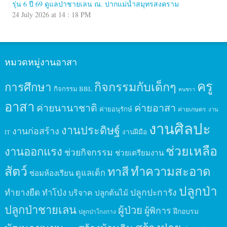
รุ่น 6 ปี 69 ดูแลป่าชายเลน ณ. ปากแม่น้ำสมุทรสงคราม
24 July 2026 at 14 : 18 PM
หมวดหมู่งานอาสา
ครู
กิจกรรมกับเด็กๆ
การศึกษา
กิจกรรม BBL
คนชรา
อาสา
ค่ายนานาชาติ
ค่ายอาสา
ค่ายอนุรักษ์
ค่ายเกษตร
งาน
งานศิลปะ
งานประดิษฐ์
งานก่อสร้าง
งานฝีมือ
IT
ช่วยเหลือ
งานออกแรง
ช่วยกิจกรรม
ช่วยเตรียมงาน
สัตว์
ทาสี
ทำความสะอาด
ดูแลเด็ก
ซ่อมห้องเรียน
ปลูกป่า
ปลูกปะการัง
ทำยางยืด
ทำโป่ง
บริจาค
ปลูกต้นไม้
ปลูกป่าชายเลน
ผู้ป่วย
ผู้พิการ
ฝึกอบรม
ปลูกป่าโกงกาง