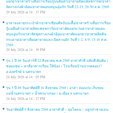
แยกยา/อาสาสร้างสื่อการเรียนรู้บนผืนผ้า/อาสาผลิตแฟลชการ์ด/อาสา
จัดกางเกงผ้าอ้อม/อาสาหมอนหนุนอุ่นรัก วันที่ 22-23, 29-30 ส.ค. 2569
29 July 2026 at 14 : 37 PM
อาสาลงลายกระเป๋าผ้า/อาสาเขียนศิลป์บนเสื้อ/อาสาสร้างสื่อการเรียน
รู้บนผืนผ้า/อาสาผลิตแฟลชการ์ด/อาสาคัดแยกแว่นตา/อาสาหมอน
หนุนอุ่นรัก/อาสาจัดชุดกางเกงผ้าอ้อม/อาสาคัดแยกยา/อาสาผลิตดิน
กระดาษ/อาสาเยี่ยมตายายและเปิดสวนผัก วันที่ 1-2, 8-9, 15-16 ส.ค.
2569
29 July 2026 at 14 : 39 PM
รุ่น 1 ปี 69 วันเสาร์ที่ 22 สิงหาคม พ.ศ.2569 อาสาทำดี แต้มสีเติมฝัน (
ซ่อมแซม + ทาสีอาคารเรียน ให้น้อง ) โรงเรียนบ้านปากคลอง17
อ.องครักษ์ จ.นครนายก
24 July 2026 at 14 : 05 PM
รุ่น 5 ปี 69 วันอาทิตย์ที่ 16 สิงหาคม 2569 ( อาสา ล่องแก่ง เก็บขยะ
แม่น้ำนครนายก + น้ำตกนางรอง ) อ.เมือง จ.นครนายก
24 July 2026 at 14 : 27 PM
วันอาทิตย์ที่ 9 สิงหาคม 2569 อาสาทำดี – ลุยโคลน – ปลูกป่าชายเลน