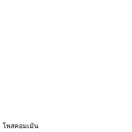
โพสคอมเม้น