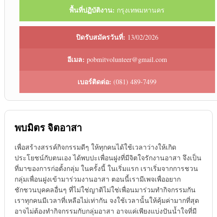
พื้นที่ปฏิบัติงาน:
กรุงเทพมหานคร
ปิดรับสมัครวันที่:
13/02/2026
อีเมล:
pobmitvolunteer@gmail.com
เบอร์ติดต่อ:
(081) 489-7499
พบมิตร จิตอาสา
เพื่อสร้างสรรค์กิจกรรมดีๆ ให้ทุกคนได้ใช้เวลาว่างให้เกิด
ประโยชน์กับตนเอง ได้พบปะเพื่อนฝูงที่มีจิตใจรักงานอาสา จึงเป็น
ที่มาของการก่อตั้งกลุ่ม ในครั้งนี้ ในเริ่มแรก เราเริ่มจากการชวน
กลุ่มเพื่อนฝูงเข้ามาร่วมงานอาสา ตอนนี้เรามีเพจเพื่ออยาก
ชักชวนบุคคลอื่นๆ ที่ไม่ใช่ญาติไม่ใช่เพื่อนมาร่วมทำกิจกรรมกัน
เราทุกคนมีเวลาที่เหลือไม่เท่ากัน จงใช้เวลานั้นให้คุ้มค่ามากที่สุด
อาจไม่ต้องทำกิจกรรมกับกลุ่มอาสา อาจแค่เพียงแบ่งปันน้ำใจที่มี