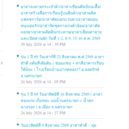
อาสาลงลายกระเป๋าผ้า/อาสาเขียนศิลป์บนเสื้อ/
อาสาสร้างสื่อการเรียนรู้บนผืนผ้า/อาสาผลิต
แฟลชการ์ด/อาสาคัดแยกแว่นตา/อาสาหมอน
หนุนอุ่นรัก/อาสาจัดชุดกางเกงผ้าอ้อม/อาสาคัด
แยกยา/อาสาผลิตดินกระดาษ/อาสาเยี่ยมตายาย
และเปิดสวนผัก วันที่ 1-2, 8-9, 15-16 ส.ค. 2569
29 July 2026 at 14 : 39 PM
รุ่น 1 ปี 69 วันเสาร์ที่ 22 สิงหาคม พ.ศ.2569 อาสา
ทำดี แต้มสีเติมฝัน ( ซ่อมแซม + ทาสีอาคารเรียน
ให้น้อง ) โรงเรียนบ้านปากคลอง17 อ.องครักษ์
จ.นครนายก
24 July 2026 at 14 : 05 PM
รุ่น 5 ปี 69 วันอาทิตย์ที่ 16 สิงหาคม 2569 ( อาสา
ล่องแก่ง เก็บขยะ แม่น้ำนครนายก + น้ำตก
นางรอง ) อ.เมือง จ.นครนายก
24 July 2026 at 14 : 27 PM
วันอาทิตย์ที่ 9 สิงหาคม 2569 อาสาทำดี – ลุย