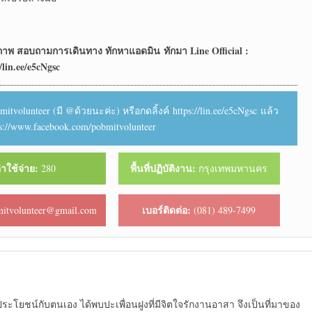
ติภาพ สอบถามการเดินทาง
ทักหาแอดมิน ทักมา Line Official :
/lin.ee/e5cNgsc
tvolunteer (มี @ด้วยนะค่ะ) หรือกดลิ้งค์ https://lin.ee/e5cNgsc แล้ว
ps://www.facebook.com/pobmitvolunteer
่าใช้จ่าย:
พื้นที่ปฏิบัติงาน:
280
กรุงเทพมหานคร
เบอร์ติดต่อ:
itvolunteer@gmail.com
(081) 489-7499
ดประโยชน์กับตนเอง ได้พบปะเพื่อนฝูงที่มีจิตใจรักงานอาสา จึงเป็นที่มาของ