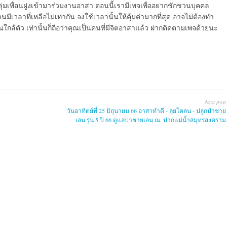
นกลุ่มเพื่อนฝูงเข้ามาร่วมงานอาสา ตอนนี้เรามีเพจเพื่ออยากชักชวนบุคคล
นมีเวลาที่เหลือไม่เท่ากัน จงใช้เวลานั้นให้คุ้มค่ามากที่สุด อาจไม่ต้องทำ
คนใกล้ตัว เท่านั้นก็ถือว่าคุณเป็นคนที่มีจิตอาสาแล้ว ฝากติดตามเพจด้วยนะ
Next post
วันอาทิตย์ที่ 25 มิถุนายน 66 อาสาทำดี - ลุยโคลน - ปลูกป่าชาย
เลน รุ่น 5 ปี 66 ดูแลป่าชายเลน ณ. ปากแม่น้ำสมุทรสงคราม