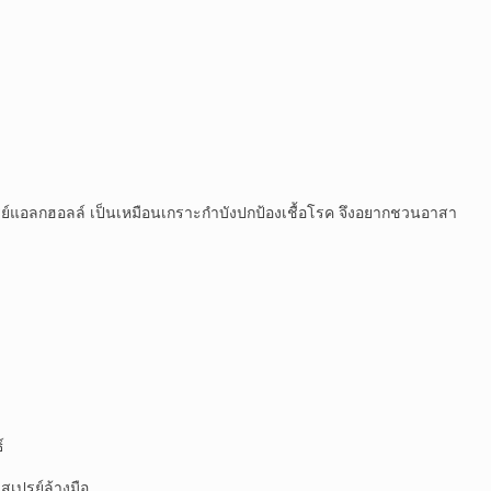
รย์แอลกฮอลล์ เป็นเหมือนเกราะกำบังปกป้องเชื้อโรค จึงอยากชวนอาสา
์
สเปรย์ล้างมือ