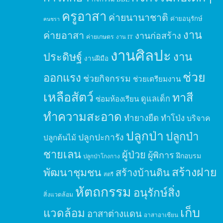
ครูอาสา
ค่ายนานาชาติ
ค่ายอนุรักษ์
คนชรา
งาน
ค่ายอาสา
งานก่อสร้าง
ค่ายเกษตร
งาน IT
งานศิลปะ
ประดิษฐ์
งาน
งานฝีมือ
ช่วย
ออกแรง
ช่วยกิจกรรม
ช่วยเตรียมงาน
เหลือสัตว์
ทาสี
ดูแลเด็ก
ซ่อมห้องเรียน
ทำความสะอาด
ทำยางยืด
ทำโป่ง
บริจาค
ปลูกป่า
ปลูกป่า
ปลูกปะการัง
ปลูกต้นไม้
ชายเลน
ผู้ป่วย
ผู้พิการ
ฝึกอบรม
ปลูกป่าโกงกาง
สร้างฝาย
พัฒนาชุมชน
สร้างบ้านดิน
สตรี
หัตถกรรม
อนุรักษ์สิ่ง
สิ่งแวดล้อม
เก็บ
แวดล้อม
อาสาต่างแดน
อาสาอาเซียน