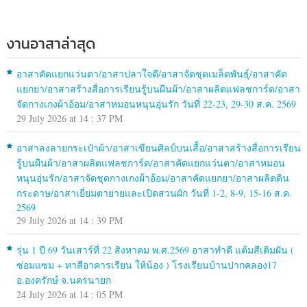
งานอาสาล่าสุด
อาสาคัดแยกแว่นตา/อาสาปลาใจดี/อาสาจัดชุดเมล็ดพันธุ์/อาสาคัด
แยกยา/อาสาสร้างสื่อการเรียนรู้บนผืนผ้า/อาสาผลิตแฟลชการ์ด/อาสา
จัดกางเกงผ้าอ้อม/อาสาหมอนหนุนอุ่นรัก วันที่ 22-23, 29-30 ส.ค. 2569
29 July 2026 at 14 : 37 PM
อาสาลงลายกระเป๋าผ้า/อาสาเขียนศิลป์บนเสื้อ/อาสาสร้างสื่อการเรียน
รู้บนผืนผ้า/อาสาผลิตแฟลชการ์ด/อาสาคัดแยกแว่นตา/อาสาหมอน
หนุนอุ่นรัก/อาสาจัดชุดกางเกงผ้าอ้อม/อาสาคัดแยกยา/อาสาผลิตดิน
กระดาษ/อาสาเยี่ยมตายายและเปิดสวนผัก วันที่ 1-2, 8-9, 15-16 ส.ค.
2569
29 July 2026 at 14 : 39 PM
รุ่น 1 ปี 69 วันเสาร์ที่ 22 สิงหาคม พ.ศ.2569 อาสาทำดี แต้มสีเติมฝัน (
ซ่อมแซม + ทาสีอาคารเรียน ให้น้อง ) โรงเรียนบ้านปากคลอง17
อ.องครักษ์ จ.นครนายก
24 July 2026 at 14 : 05 PM