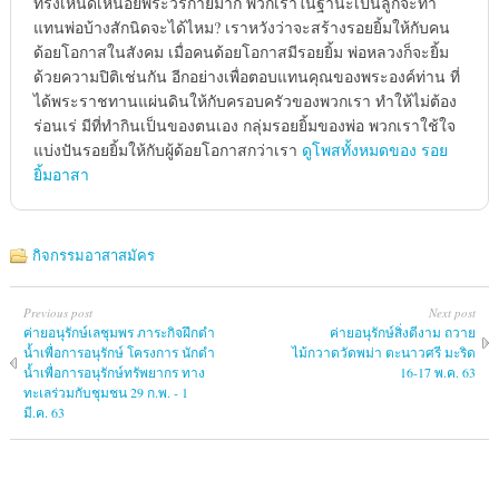
ทรงเหน็ดเหนื่อยพระวรกายมาก พวกเราในฐานะเป็นลูกจะทำ
แทนพ่อบ้างสักนิดจะได้ไหม? เราหวังว่าจะสร้างรอยยิ้มให้กับคน
ด้อยโอกาสในสังคม เมื่อคนด้อยโอกาสมีรอยยิ้ม พ่อหลวงก็จะยิ้ม
ด้วยความปิติเช่นกัน อีกอย่างเพื่อตอบแทนคุณของพระองค์ท่าน ที่
ได้พระราชทานแผ่นดินให้กับครอบครัวของพวกเรา ทำให้ไม่ต้อง
ร่อนเร่ มีที่ทำกินเป็นของตนเอง กลุ่มรอยยิ้มของพ่อ พวกเราใช้ใจ
แบ่งปันรอยยิ้มให้กับผู้ด้อยโอกาสกว่าเรา
ดูโพสทั้งหมดของ รอย
ยิ้มอาสา
กิจกรรมอาสาสมัคร
Previous post
Next post
ค่ายอนุรักษ์เลชุมพร ภาระกิจฝึกดำ
ค่ายอนุรักษ์สิ่งดีงาม ถวาย
น้ำเพื่อการอนุรักษ์ โครงการ นักดำ
ไม้กวาดวัดพม่า ตะนาวศรี มะริด
น้ำเพื่อการอนุรักษ์ทรัพยากร ทาง
16-17 พ.ค. 63
ทะเลร่วมกับชุมชน 29 ก.พ. - 1
มี.ค. 63