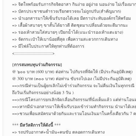
=> จิตใจพร้อมรับภารกิจจิตอาสา กินง่าย อยู่ง่าย นอนง่าย ไม่เรื่องมา
=> บัตรประชาชนตำรวจเรียกตรวจจะไม่ถูกปรับ(สำคัญมาก)
=> นำเอกสารมาให้เซ็นรับรองได้เลย มีตราประทับองค์กรให้พร้อม
=> เสื้อผ้าสบายๆ ขาสั้นได้ยาวดี ติดชุดมาเปลี่ยนด้วยจะดีมากนะ
=> รองเท้าสวมใส่สบายๆ เปียกน้ำได้(แนะนำรองเท้าแตะยาง)
=> จัดกระเป๋าให้เบาน้อยที่สุด เพื่อความสะดวกการเดินทาง
=> มีไฟล์ใบประกาศให้ทุกท่านที่ต้องการ
<:::::::::::::::::::::::::::::::>
{การสมทบทุนร่วมกิจกรรม}
@ ๖๐๐ บาท (600 บาท) ต่อท่าน ไปกับรถที่จัดให้ (มีประกันอุบัติเหตุ)
@ 300 บาท (๓๐๐ บาท) ต่อท่าน ขับรถไปเอง (ไม่มีประกันอุบัติเหตุ)
==>กรณีท่านเป็นผู้ยกเลิกไม่เข้าร่วมกิจกรรม จะไม่คืนเงินในทุกกรณ
ถึงวันเริ่มกิจกรรมอย่างน้อย 3 วัน )
==>กรณีโครงการยกเลิกจัด/เลื่อนกิจกรรม/ที่นั่งเต็มแล้ว แต่ท่าน
==>หากมีนำเอกสารมาให้เซ็นรับรองเข้าร่วมทำกิจกรรม นำมาได้เลย
==>ชวนเพื่อนสมัครมาด้วยกันและรวมโอนเงินมาในครั้งเดียวกัน 7 คน
มีสวัสดิการให้ดังนี้
***
***
=> รถปรับอากาศ+น้ำมัน+คนขับ ตลอดการเดินทาง