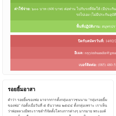
ค่าใช้จ่าย:
๖๐๐ บาท (600 บาท) ต่อท่าน ไปกับรถที่จัดให้ (มีประกัน
รถไปเอง (ไม่มีประกันอุบัติ
พื้นที่ปฏิบัติงาน:
สมุทรปร
ปิดรับสมัครวันที่:
14/02/
อีเมล:
royyimbaandin@gma
เบอร์ติดต่อ:
(085) 480-5
รอยยิ้มอาสา
คำว่า รอยยิ้มของพ่อ มาจากการตั้งกลุ่มเยาวชนนาม “กลุ่มรอยยิ้ม
ของพ่อ” ก่อตั้งเมื่อวันที่ ๕ ธันวาคม ๒๕๔๔ ตั้งกลุ่มเพราะ เราเห็น
ว่าพ่อหลวงมีพระราชดำริจัดตั้งโครงการต่างๆ มากมาย พระองค์