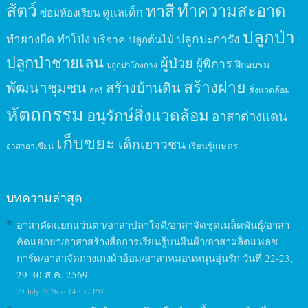
สัตว์
ทาสี
ทำความสะอาด
ดูแลเด็ก
ซ่อมห้องเรียน
ปลูกป่า
ปลูกปะการัง
ทำยางยืด
ทำโป่ง
บริจาค
ปลูกต้นไม้
ปลูกป่าชายเลน
ผู้ป่วย
ผู้พิการ
ฝึกอบรม
ปลูกป่าโกงกาง
สร้างฝาย
พัฒนาชุมชน
สร้างบ้านดิน
สิ่งแวดล้อม
สตรี
หัตถกรรม
อนุรักษ์สิ่งแวดล้อม
อาสาต่างแดน
เก็บขยะ
เด็กเยาวชน
เรียนรู้เกษตร
อาสาอาเซียน
บทความล่าสุด
อาสาคัดแยกแว่นตา/อาสาปลาใจดี/อาสาจัดชุดเมล็ดพันธุ์/อาสา
คัดแยกยา/อาสาสร้างสื่อการเรียนรู้บนผืนผ้า/อาสาผลิตแฟลช
การ์ด/อาสาจัดกางเกงผ้าอ้อม/อาสาหมอนหนุนอุ่นรัก วันที่ 22-23,
29-30 ส.ค. 2569
29 July 2026 at 14 : 37 PM