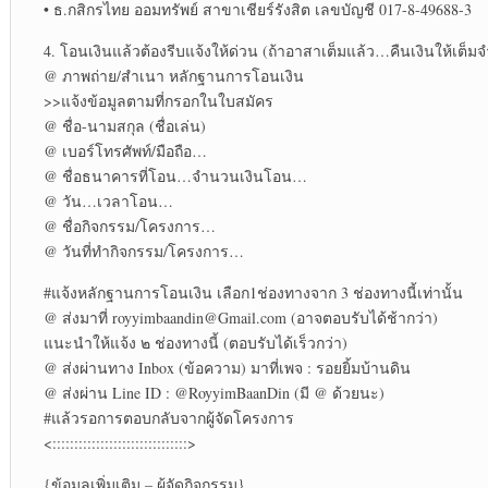
• ธ.กสิกรไทย ออมทรัพย์ สาขาเชียร์รังสิต เลขบัญชี 017-8-49688-3
4. โอนเงินแล้วต้องรีบแจ้งให้ด่วน (ถ้าอาสาเต็มแล้ว…คืนเงินให้เ
@ ภาพถ่าย/สำเนา หลักฐานการโอนเงิน
>>แจ้งข้อมูลตามที่กรอกในใบสมัคร
@ ชื่อ-นามสกุล (ชื่อเล่น)
@ เบอร์โทรศัพท์/มือถือ…
@ ชื่อธนาคารที่โอน…จำนวนเงินโอน…
@ วัน…เวลาโอน…
@ ชื่อกิจกรรม/โครงการ…
@ วันที่ทำกิจกรรม/โครงการ…
#แจ้งหลักฐานการโอนเงิน เลือก1ช่องทางจาก 3 ช่องทางนี้เท่านั้น
@ ส่งมาที่ royyimbaandin@Gmail.com (อาจตอบรับได้ช้ากว่า)
แนะนำให้แจ้ง ๒ ช่องทางนี้ (ตอบรับได้เร็วกว่า)
@ ส่งผ่านทาง Inbox (ข้อความ) มาที่เพจ : รอยยิ้มบ้านดิน
@ ส่งผ่าน Line ID : @RoyyimBaanDin (มี @ ด้วยนะ)
#แล้วรอการตอบกลับจากผู้จัดโครงการ
<:::::::::::::::::::::::::::::::>
{ข้อมูลเพิ่มเติม – ผู้จัดกิจกรรม}