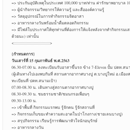
=> ประกันอุบัติเหตุในประเทศ 100,000 บาท/ท่าน ค่ารักษาพยาบาล 1
=> ผู้นำกิจกรรม/วิทยากรให้ความรู้ และสื่อองค์ความรู้
=> วัสดุอุปกรณ์ในการทำกิจกรรมจิตอาสา
=> อาหารกลางวันพร้อมน้ำดื่มตลอดกิจกรรม
=> มีไฟล์ใบประกาศให้ทุกท่านที่ต้องการให้แจ้งหลังจากทำกิจกรรมเสร
ด้วยนะ) เท่านั้น
<:::::::::::::::::::::::::::::::>
{กำหนดการ}
วันเสาร์ที่ 15 กุมภาพันธ์ พ.ศ.2563
06.30-07.00 น. ลงทะเบียนรับอาสาขึ้นรถ ข้าง 7-Eleven ปั้ม ปตท.สนา
(ผู้เดินทางไปเองพบกันที่ สถานตากอากาศบางปู ต.บางปูใหม่ อ.เมืองส
ทะเบียนที่ ปตท.สนามเป้า)
07.00-08.30 น. เดินทางสู่สถานตากอากาศบางปู
08.30-09.30 น. ชมธรรมชาติ/ชมนกรอเพื่อนๆ
09.30-13.00 น.
=> เข้าพื้นที่ กิจกรรมแรกพบ รู้จักคน รู้จักสถานที่
=> กิจกรรมเก็บขยะทำความสะอาดในป่าโกงกาง(ชายเลนบางปู)
=> สรุปกิจกรรม เรียนรู้การพัฒนาหัวใจนักอนุรักษ์
=> อาหารกลางวัน