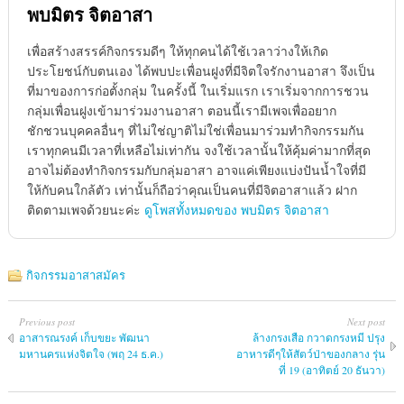
พบมิตร จิตอาสา
เพื่อสร้างสรรค์กิจกรรมดีๆ ให้ทุกคนได้ใช้เวลาว่างให้เกิด
ประโยชน์กับตนเอง ได้พบปะเพื่อนฝูงที่มีจิตใจรักงานอาสา จึงเป็น
ที่มาของการก่อตั้งกลุ่ม ในครั้งนี้ ในเริ่มแรก เราเริ่มจากการชวน
กลุ่มเพื่อนฝูงเข้ามาร่วมงานอาสา ตอนนี้เรามีเพจเพื่ออยาก
ชักชวนบุคคลอื่นๆ ที่ไม่ใช่ญาติไม่ใช่เพื่อนมาร่วมทำกิจกรรมกัน
เราทุกคนมีเวลาที่เหลือไม่เท่ากัน จงใช้เวลานั้นให้คุ้มค่ามากที่สุด
อาจไม่ต้องทำกิจกรรมกับกลุ่มอาสา อาจแค่เพียงแบ่งปันน้ำใจที่มี
ให้กับคนใกล้ตัว เท่านั้นก็ถือว่าคุณเป็นคนที่มีจิตอาสาแล้ว ฝาก
ติดตามเพจด้วยนะค่ะ
ดูโพสทั้งหมดของ พบมิตร จิตอาสา
กิจกรรมอาสาสมัคร
Previous post
Next post
อาสารณรงค์ เก็บขยะ พัฒนา
ล้างกรงเสือ กวาดกรงหมี ปรุง
มหานครแห่งจิตใจ (พฤ 24 ธ.ค.)
อาหารดีๆให้สัตว์ป่าของกลาง รุ่น
ที่ 19 (อาทิตย์ 20 ธันวา)