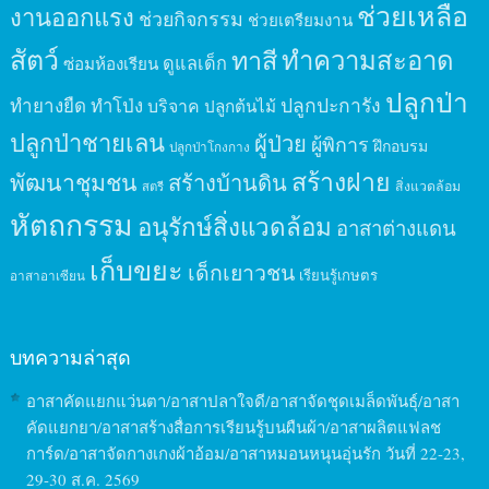
ช่วยเหลือ
งานออกแรง
ช่วยกิจกรรม
ช่วยเตรียมงาน
สัตว์
ทาสี
ทำความสะอาด
ดูแลเด็ก
ซ่อมห้องเรียน
ปลูกป่า
ปลูกปะการัง
ทำยางยืด
ทำโป่ง
บริจาค
ปลูกต้นไม้
ปลูกป่าชายเลน
ผู้ป่วย
ผู้พิการ
ฝึกอบรม
ปลูกป่าโกงกาง
สร้างฝาย
พัฒนาชุมชน
สร้างบ้านดิน
สิ่งแวดล้อม
สตรี
หัตถกรรม
อนุรักษ์สิ่งแวดล้อม
อาสาต่างแดน
เก็บขยะ
เด็กเยาวชน
เรียนรู้เกษตร
อาสาอาเซียน
บทความล่าสุด
อาสาคัดแยกแว่นตา/อาสาปลาใจดี/อาสาจัดชุดเมล็ดพันธุ์/อาสา
คัดแยกยา/อาสาสร้างสื่อการเรียนรู้บนผืนผ้า/อาสาผลิตแฟลช
การ์ด/อาสาจัดกางเกงผ้าอ้อม/อาสาหมอนหนุนอุ่นรัก วันที่ 22-23,
29-30 ส.ค. 2569