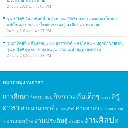
อ.องครักษ์ จ.นครนายก
24 July 2026 at 14 : 05 PM
รุ่น 5 ปี 69 วันอาทิตย์ที่ 16 สิงหาคม 2569 ( อาสา ล่องแก่ง เก็บขยะ
แม่น้ำนครนายก + น้ำตกนางรอง ) อ.เมือง จ.นครนายก
24 July 2026 at 14 : 27 PM
วันอาทิตย์ที่ 9 สิงหาคม 2569 อาสาทำดี – ลุยโคลน – ปลูกป่าชายเลน
รุ่น 6 ปี 69 ดูแลป่าชายเลน ณ. ปากแม่น้ำสมุทรสงคราม
24 July 2026 at 14 : 18 PM
หมวดหมู่งานอาสา
ครู
กิจกรรมกับเด็กๆ
การศึกษา
กิจกรรม BBL
คนชรา
อาสา
ค่ายนานาชาติ
ค่ายอาสา
ค่ายอนุรักษ์
ค่ายเกษตร
งาน
งานศิลปะ
งานประดิษฐ์
งานก่อสร้าง
งานฝีมือ
IT