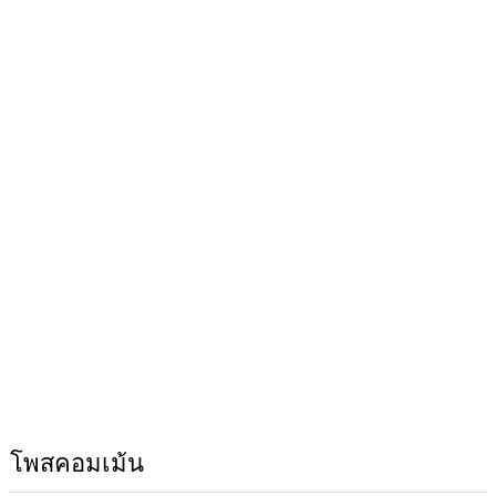
โพสคอมเม้น