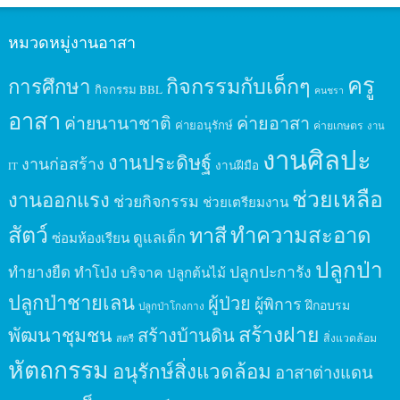
หมวดหมู่งานอาสา
ครู
กิจกรรมกับเด็กๆ
การศึกษา
กิจกรรม BBL
คนชรา
อาสา
ค่ายนานาชาติ
ค่ายอาสา
ค่ายอนุรักษ์
ค่ายเกษตร
งาน
งานศิลปะ
งานประดิษฐ์
งานก่อสร้าง
งานฝีมือ
IT
ช่วยเหลือ
งานออกแรง
ช่วยกิจกรรม
ช่วยเตรียมงาน
สัตว์
ทาสี
ทำความสะอาด
ดูแลเด็ก
ซ่อมห้องเรียน
ปลูกป่า
ปลูกปะการัง
ทำยางยืด
ทำโป่ง
บริจาค
ปลูกต้นไม้
ปลูกป่าชายเลน
ผู้ป่วย
ผู้พิการ
ฝึกอบรม
ปลูกป่าโกงกาง
สร้างฝาย
พัฒนาชุมชน
สร้างบ้านดิน
สิ่งแวดล้อม
สตรี
หัตถกรรม
อนุรักษ์สิ่งแวดล้อม
อาสาต่างแดน