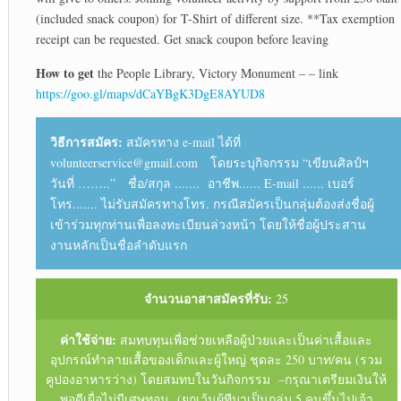
(included snack coupon) for T-Shirt of different size. **Tax exemption
receipt can be requested. Get snack coupon before leaving
How to get
the People Library, Victory Monument – – link
https://goo.gl/maps/dCaYBgK3DgE8AYUD8
วิธีการสมัคร:
สมัครทาง e-mail ได้ที่
volunteerservice@gmail.com โดยระบุกิจกรรม “เขียนศิลป์ฯ
วันที่ ……..” ชื่อ/สกุล ....... อาชีพ...... E-mail ...... เบอร์
โทร....... ไม่รับสมัครทางโทร. กรณีสมัครเป็นกลุ่มต้องส่งชื่อผู้
เข้าร่วมทุกท่านเพื่อลงทะเบียนล่วงหน้า โดยให้ชื่อผู้ประสาน
งานหลักเป็นชื่อลำดับแรก
จำนวนอาสาสมัครที่รับ:
25
ค่าใช้จ่าย:
สมทบทุนเพื่อช่วยเหลือผู้ป่วยและเป็นค่าเสื้อและ
อุปกรณ์ทำลายเสื้อของเด็กและผู้ใหญ่ ชุดละ 250 บาท/คน (รวม
คูปองอาหารว่าง) โดยสมทบในวันกิจกรรม –กรุณาเตรียมเงินให้
พอดีเผื่อไม่มีเศษทอน (ยกเว้นผู้ทีมาเป็นกลุ่ม 5 คนขึ้นไปเจ้า