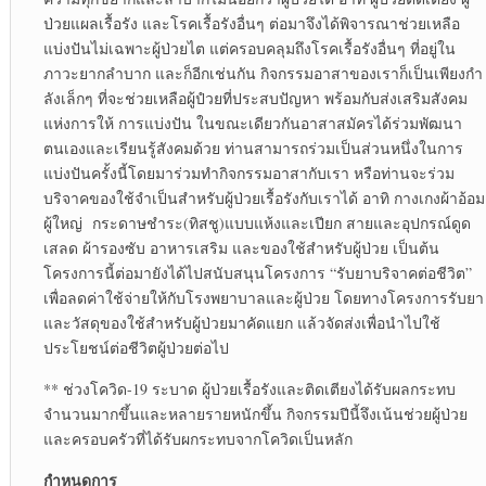
ป่วยแผลเรื้อรัง และโรคเรื้อรังอื่นๆ ต่อมาจึงได้พิจารณาช่วยเหลือ
แบ่งปันไม่เฉพาะผู้ป่วยไต แต่ครอบคลุมถึงโรคเรื้อรังอื่นๆ ที่อยู่ใน
ภาวะยากลำบาก และก็อีกเช่นกัน กิจกรรมอาสาของเราก็เป็นเพียงกำ
ลังเล็กๆ ที่จะช่วยเหลือผู้ปํวยที่ประสบปัญหา พร้อมกับส่งเสริมสังคม
แห่งการให้ การแบ่งปัน ในขณะเดียวกันอาสาสมัครได้ร่วมพัฒนา
ตนเองและเรียนรู้สังคมด้วย ท่านสามารถร่วมเป็นส่วนหนึ่งในการ
แบ่งปันครั้งนี้โดยมาร่วมทำกิจกรรมอาสากับเรา หรือท่านจะร่วม
บริจาคของใช้จำเป็นสำหรับผู้ป่วยเรื้อรังกับเราได้ อาทิ กางเกงผ้าอ้อม
ผู้ใหญ่ กระดาษชำระ(ทิสชู)แบบแห้งและเปียก สายและอุปกรณ์ดูด
เสลด ผ้ารองซับ อาหารเสริม และของใช้สำหรับผู้ป่วย เป็นต้น
โครงการนี้ต่อมายังได้ไปสนับสนุนโครงการ “รับยาบริจาคต่อชีวิต”
เพื่อลดค่าใช้จ่ายให้กับโรงพยาบาลและผู้ป่วย โดยทางโครงการรับยา
และวัสดุของใช้สำหรับผู้ป่วยมาคัดแยก แล้วจัดส่งเพื่อนำไปใช้
ประโยชน์ต่อชีวิตผู้ป่วยต่อไป
** ช่วงโควิด-19 ระบาด ผู้ป่วยเรื้อรังและติดเตียงได้รับผลกระทบ
จำนวนมากขึ้นและหลายรายหนักขึ้น กิจกรรมปีนี้จึงเน้นช่วยผู้ป่วย
และครอบครัวที่ได้รับผกระทบจากโควิดเป็นหลัก
กำหนดการ