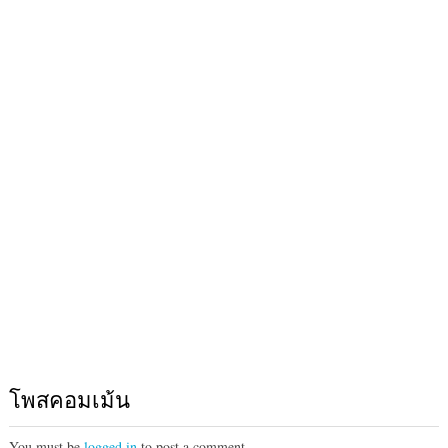
โพสคอมเม้น
You must be
logged in
to post a comment.