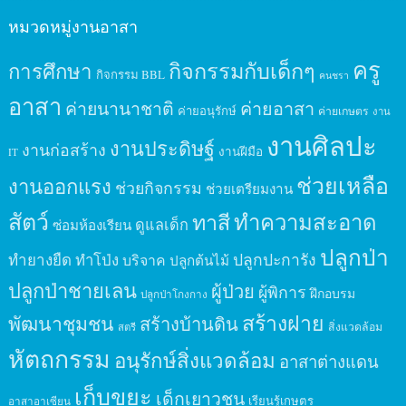
หมวดหมู่งานอาสา
ครู
กิจกรรมกับเด็กๆ
การศึกษา
กิจกรรม BBL
คนชรา
อาสา
ค่ายนานาชาติ
ค่ายอาสา
ค่ายอนุรักษ์
ค่ายเกษตร
งาน
งานศิลปะ
งานประดิษฐ์
งานก่อสร้าง
งานฝีมือ
IT
ช่วยเหลือ
งานออกแรง
ช่วยกิจกรรม
ช่วยเตรียมงาน
สัตว์
ทาสี
ทำความสะอาด
ดูแลเด็ก
ซ่อมห้องเรียน
ปลูกป่า
ปลูกปะการัง
ทำยางยืด
ทำโป่ง
บริจาค
ปลูกต้นไม้
ปลูกป่าชายเลน
ผู้ป่วย
ผู้พิการ
ฝึกอบรม
ปลูกป่าโกงกาง
สร้างฝาย
พัฒนาชุมชน
สร้างบ้านดิน
สิ่งแวดล้อม
สตรี
หัตถกรรม
อนุรักษ์สิ่งแวดล้อม
อาสาต่างแดน
เก็บขยะ
เด็กเยาวชน
เรียนรู้เกษตร
อาสาอาเซียน