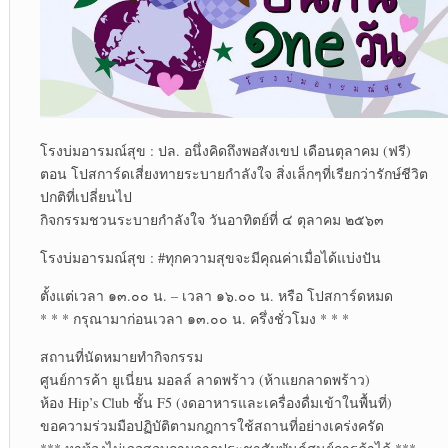
โรงบ่มอารมณ์สุข : ปล. อนึ่งคิดถึงพอสังเขป เดือนตุลาคม (ฟรี)
ตอน โปสการ์ดเสี่ยงทายระบายกำลังใจ สิ่งเล็กๆที่เรียกว่ารักษ์ชีวิต
ปกติที่เปลี่ยนไป
กิจกรรมชวนระบายกำลังใจ วันอาทิตย์ที่ ๔ ตุลาคม ๒๕๖๓
โรงบ่มอารมณ์สุข : #ทุกความสุขจะมีคุณค่าเมื่อได้แบ่งปัน
ตั้งแต่เวลา ๑๓.๐๐ น. – เวลา ๑๖.๐๐ น. หรือ โปสการ์ดหมด
* * * กรุณามาก่อนเวลา ๑๓.๐๐ น. ครึ่งชั่วโมง * * *
สถานที่นัดหมายทำกิจกรรม
ศูนย์การค้า ยูเนี่ยน มอลล์ ลาดพร้าว (ห้าแยกลาดพร้าว)
ห้อง Hip’s Club ชั้น F5 (งดอาหารและเครื่องดื่มเข้าในพื้นที่)
ขอความร่วมมือปฏิบัติตามกฎการใช้สถานที่อย่างเคร่งครัด