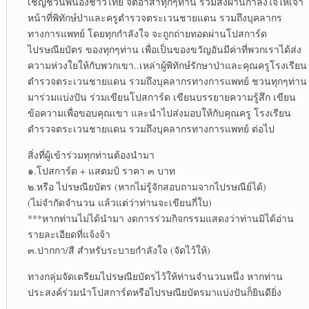
เชิญชวนพี่น้องชาวไทย จิตอาสาทุกๆท่าน ร่วมส่งผ่านกำลังใจให้เจ้า
หน้าที่พิทักษ์ป่าและครูตำรวจตระเวนชายแดน รวมถึงบุคลากร
ทางการแพทย์ โดยทุกกำลังใจ จะถูกถ่ายทอดผ่านโปสการ์ด
ไปรษณียบัตร ของทุกๆท่าน เพื่อเป็นของขวัญอันมีค่าที่พวกเราได้ส่ง
ความห่วงใยให้กับพวกเขา..เหล่าผู้พิทักษ์รักษาป่าและคุณครูโรงเรียน
ตำรวจตระเวนชายแดน รวมถึงบุคลากรทางการแพทย์ ชวนทุกๆท่าน
มาร่วมแบ่งปัน ร่วมเขียนโปสการ์ด เขียนบรรยายความรู้สึก เขียน
ข้อความเพื่อขอบคุณเขา และนำไปส่งมอบให้กับคุณครู โรงเรียน
ตำรวจตระเวนชายแดน รวมถึงบุคลากรทางการแพทย์ ต่อไป
สิ่งที่ผู้เข้าร่วมทุกท่านต้องนำมา
๑.โปสการ์ด + แสตมป์ ราคา ๓ บาท
๒.หรือ ไปรษณียบัตร (หากไม่รู้จักสอบถามจากไปรษณีย์ได้)
(ไม่จำกัดจำนวน แล้วแต่ว่าท่านจะเขียนกี่ใบ)
***หากท่านไม่ได้นำมา งดการร่วมกิจกรรมแสดงว่าท่านมิได้อ่าน
รายละเอียดที่แจ้งจ้า
๓.ปากกา/สี สำหรับระบายกำลังใจ (จัดไว้ให้)
ทางกลุ่มจัดเตรียมไปรษณียบัตรไว้ให้ท่านจำนวนหนึ่ง หากท่าน
ประสงค์ร่วมนำโปสการ์ดหรือไปรษณียบัตรมาแบ่งปันก็ยินดียิ่ง