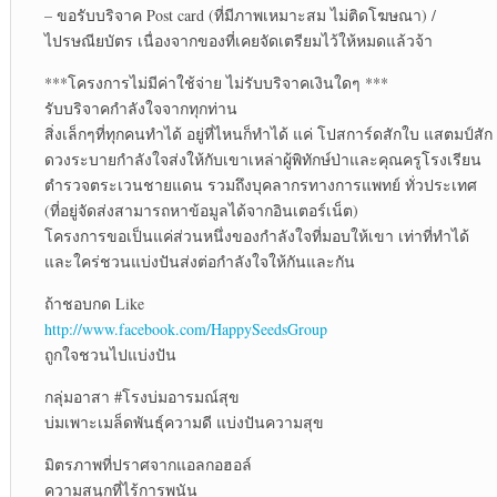
– ขอรับบริจาค Post card (ที่มีภาพเหมาะสม ไม่ติดโฆษณา) /
ไปรษณียบัตร เนื่องจากของที่เคยจัดเตรียมไว้ให้หมดแล้วจ้า
***โครงการไม่มีค่าใช้จ่าย ไม่รับบริจาคเงินใดๆ ***
รับบริจาคกำลังใจจากทุกท่าน
สิ่งเล็กๆที่ทุกคนทำได้ อยู่ที่ไหนก็ทำได้ แค่ โปสการ์ดสักใบ แสตมป์สัก
ดวงระบายกำลังใจส่งให้กับเขาเหล่าผู้พิทักษ์ป่าและคุณครูโรงเรียน
ตำรวจตระเวนชายแดน รวมถึงบุคลากรทางการแพทย์ ทั่วประเทศ
(ที่อยู่จัดส่งสามารถหาข้อมูลได้จากอินเตอร์เน็ต)
โครงการขอเป็นแค่ส่วนหนึ่งของกำลังใจที่มอบให้เขา เท่าที่ทำได้
และใคร่ชวนแบ่งปันส่งต่อกำลังใจให้กันและกัน
ถ้าชอบกด Like
http://www.facebook.com/HappySeedsGroup
ถูกใจชวนไปแบ่งปัน
กลุ่มอาสา #โรงบ่มอารมณ์สุข
บ่มเพาะเมล็ดพันธุ์ความดี แบ่งปันความสุข
มิตรภาพที่ปราศจากแอลกอฮอล์
ความสนุกที่ไร้การพนัน