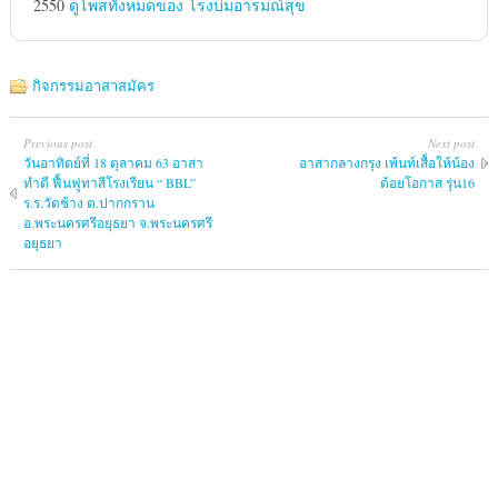
2550
ดูโพสทั้งหมดของ โรงบ่มอารมณ์สุข
กิจกรรมอาสาสมัคร
Previous post
Next post
วันอาทิตย์ที่ 18 ตุลาคม 63 อาสา
อาสากลางกรุง เพ้นท์เสื้อให้น้อง
ทำดี ฟื้นฟูทาสีโรงเรียน “ BBL”
ด้อยโอกาส รุ่น16
ร.ร.วัดช้าง ต.ปากกราน
อ.พระนครศรีอยุธยา จ.พระนครศรี
อยุธยา