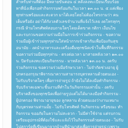
สำหรับท่านที่ต้อง มีหลายขั้นตอน ๔.หลังลงทะเบียนเรียบร้อย
หาที่นั่งเพื่อรอทำกิจกรรมพร้อมกันในเวลา ๑๓.๐๐ น. ๕.แค่เพียง
ทุกท่านพร้อมและสะดวก มาได้เลยโดยไม่ต้องโทรถามว่า คน
เต็มหรือยัง อย่าได้กังวลตัวเลขจำนวนที่แจ้งไว้เลย งดโทรทุกๆ
กรณี ห้ามโทรศัพท์สอบถามใดๆโดยเด็ดขาด กติกา เงื่อนไข
และรบกวนขอความร่วมมือในการเข้าร่วมกิจกรรม - ขอความ
ร่วมมือผู้เข้าร่วมทุกๆท่านใส่หน้ากากเข้าหากันเพื่อป้องกันสุข
อนามัย - งดนำอาหารและเครื่องดื่มทุกชนิดเข้าในพื้นที่กิจกรรม
ขอความร่วมมือทุกๆท่าน - ตรงต่อเวลา มาสายหลังเวลา ๑๓.๐๐
น. ปิดรับลงทะเบียนกิจกรรม - มาหลังเวลา ๑๓.๐๐ น. งดรับ
ร่วมกิจกรรม ขอความร่วมมือรักษาเวลา - ไม่จำกัดช่วงอายุ ผู้
ปกครองกรุณาพิจารณาความสามารถบุตรหลานด้วยตนเอง -
ไม่รับบริจาคใดๆ เพื่อการถ่ายรูป ถ้ายังไมได้ลงมือทำกิจกรรม -
รับบริจาคเฉพาะชิ้นงานที่ทำในวันกิจกรรมเท่านั้น - งดรับ
บริจาคสิ่งของทุกชนิดเพื่อถ่ายรูปแต่ไม่ได้มาลงมือทำกิจกรรม -
ผู้ปกครอง พิจาณาอายุของ ลูกหลาน ด้วยตนเองว่างานเหมาะ
กับบุตรหลานท่านมั้ย - ไม่รับโทรศัพท์ วันกิจกรรม หรือขณะ ทำ
กิจกรรม ขออภัยในความไม่สะดวก - ไม่มีค่าใช้จ่าย แต่รบกวน
เตรียมอุปกรณ์ที่ต้องใช้และแจ้งไว้ในกิจกรรมด้วยตนเอง - ไม่รับ
โปสการ์ดที่เขียนมาจากบ้านทีนำมาส่งเพื่อการถ่ายรูป (เพราะ