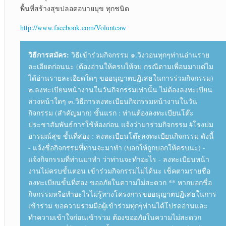
พื้นที่สร้างสุขปลอดอบายมุข ทุกชนิด
http://www.facebook.com/Volunteaw
วิธีการสมัคร:
วิธีเข้าร่วมกิจกรรม ๑.วิงวอนทุกๆท่านอ่านราย
ละเอียดก่อนนะ (ต้องอ่านให้ครบให้จบ กรณีตามเพื่อนมาแต่ไม
ได้อ่านรายละเอียดใดๆ ขออนุญาตปฏิเสธในการร่วมกิจกรรม)
๒.ลงทะเบียนหน้างานในวันกิจกรรมเท่านั้น ไม่ต้องลงทะเบียน
ล่วงหน้าใดๆ ๓.วิธีการลงทะเบียนกิจกรรมหน้างานในวัน
กิจกรรม (สำคัญมาก) ขั้นแรก : ท่านต้องลงทะเบียนโต๊ะ
ประชาสัมพันธ์การใช้ห้องก่อน แจ้งว่ามาร่วมกิจกรรม #โรงบ่ม
อารมณ์สุข ขั้นที่สอง : ลงทะเบียนโต๊ะลงทะเบียนกิจกรรม ดังนี้
- แจ้งชื่อกิจกรรมที่ท่านจะมาทำ (บอกให้ถูกบอกให้ครบนะ) -
แจ้งกิจกรรมที่ท่านมาทำ ว่าท่านจะทำอะไร - ลงทะเบียนหน้า
งานไม่ครบขั้นตอน เข้าร่วมกิจกรรมไม่ได้นะ เช็คตามรายชื่อ
ลงทะเบียนขั้นที่สอง ขออภัยในความไม่สะดวก ** หากบอกชื่อ
กิจกรรมหรือทำอะไรไม่รู้ทางโครงการขออนุญาตปฏิเสธในการ
เข้าร่วม ขอความร่วมมือผู้เข้าร่วมทุกๆท่านได้โปรดอ่านและ
ทำความเข้าใจก่อนเข้าร่วม ต้องขออภัยในความไม่สะดวก