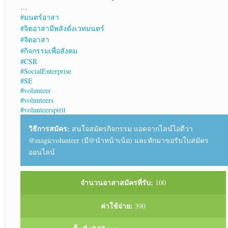
…
#มนตร์อาสา
#จิตอาสามีพลังดั่งเวทมนตร์
#จิตอาสา
#กิจกรรมเพื่อสังคม
#CSR
#SocialEnterprise
#SE
#volunteer
#volunteers
#volunteerspirit
วิธีการสมัคร:
สนใจสมัครกิจกรรม แอดจากไลน์ไอดีว่า
@magicvolunteer (มี@นำหน้าเน้อ) และทักมาขอรับใบสมัคร
ออนไลน์
จำนวนอาสาสมัครที่รับ:
100
ค่าใช้จ่าย:
390