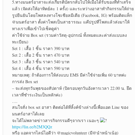
5.ทางมนตร์อาสาจะส่งเกียรติบัตรกลับไปให้เมื่อได้รับของที่ทำเสร็จ
แล้ว (จัดส่งให้อาทิตย์ละ 1 ครั้ง) และระหว่างอาสาทำกิจกรรมให้ถ่าย
รูปยืนยันโดยโพสลงทางโซเชียลมีเดีย (Facebook, IG) พร้อมติดแท็ก
@มนตร์อาสา ตั้งค่าโพสเป็นสาธารณะ แค๊ปรูปที่โพสแล้วส่งมาให้
ทางเราเพื่อเข้าไปเช็คดูค่า
ค่าใช้จ่าย Box set (รวมค่าวัสดุ-อุปกรณ์ ทั้งหมดและค่าส่งแบบลง
ทะเบียน)
Set 1 : เสื้อ 1 ชิ้น ราคา 390 บาท
Set 2 : เสื้อ 2 ชิ้น ราคา 470 บาท
Set 3 : เสื้อ 3 ชิ้น ราคา 540 บาท
Set 4 : เสื้อ 4 ชิ้น ราคา 590 บาท
หมายเหตุ: ถ้าต้องการให้ส่งแบบ EMS มีค่าใช้จ่ายเพิ่ม 60 บาทค่ะ
การส่ง Box set
– จะส่งทุกวันพุธของสัปดาห์ (ปิดรอบทุกวันอังคารเวลา 22.00 น. ยึด
เวลาที่ชำระเงินเป็นหลักค่ะ)
….
สนใจสั่ง box set อาสา ติดต่อได้ที่ลิ้งค์ข้างล่างนี้เพื่อแอด Line ของ
มนตร์อาสาได้เลย
จะได้ไม่พลาดข่าวสารกิจกรรมดีๆจากเรา เนอะๆ
https://lin.ee/b2M3QQz
หรือ แอดจากไลน์ไอดีว่า @magicvolunteer (มี@นำหน้าเน้อ)