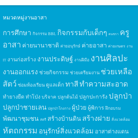
หมวดหมู่งานอาสา
ครู
กิจกรรมกับเด็กๆ
การศึกษา
กิจกรรม BBL
คนชรา
อาสา
ค่ายนานาชาติ
ค่ายอาสา
ค่ายอนุรักษ์
ค่ายเกษตร
งาน
งานศิลปะ
งานประดิษฐ์
งานก่อสร้าง
งานฝีมือ
IT
ช่วยเหลือ
งานออกแรง
ช่วยกิจกรรม
ช่วยเตรียมงาน
สัตว์
ทาสี
ทำความสะอาด
ดูแลเด็ก
ซ่อมห้องเรียน
ปลูกป่า
ปลูกปะการัง
ทำยางยืด
ทำโป่ง
บริจาค
ปลูกต้นไม้
ปลูกป่าชายเลน
ผู้ป่วย
ผู้พิการ
ฝึกอบรม
ปลูกป่าโกงกาง
สร้างฝาย
พัฒนาชุมชน
สร้างบ้านดิน
สิ่งแวดล้อม
สตรี
หัตถกรรม
อนุรักษ์สิ่งแวดล้อม
อาสาต่างแดน