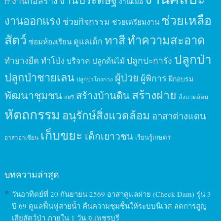
งานก่อสร้าง
งานฝีมือ
IT
ช่วยเหลือ
งานออกแรง
ช่วยกิจกรรม
ช่วยเตรียมงาน
สัตว์
ทาสี
ทำความสะอาด
ดูแลเด็ก
ซ่อมห้องเรียน
ปลูกป่า
ปลูกปะการัง
ทำยางยืด
ทำโป่ง
บริจาค
ปลูกต้นไม้
ปลูกป่าชายเลน
ผู้ป่วย
ผู้พิการ
ฝึกอบรม
ปลูกป่าโกงกาง
สร้างฝาย
พัฒนาชุมชน
สร้างบ้านดิน
สิ่งแวดล้อม
สตรี
หัตถกรรม
อนุรักษ์สิ่งแวดล้อม
อาสาต่างแดน
เก็บขยะ
เด็กเยาวชน
เรียนรู้เกษตร
อาสาอาเซียน
บทความล่าสุด
วันอาทิตย์ที่ 20 กันยายน 2569 อาสาดูแลฝาย (Check Dam) รุ่น 3
ปี 69 ดูแลฟื้นฟูสายน้ำ คืนความชุมชื้นให้ระบบนิเวศ ลดการสูญ
เสียสัตว์ป่า ภายใน 1 วัน จ.เพชรบุรี