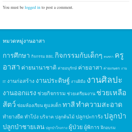
You must be
logged in
to post a comment.
หมวดหมู่งานอาสา
ครู
กิจกรรมกับเด็กๆ
การศึกษา
กิจกรรม BBL
คนชรา
อาสา
ค่ายนานาชาติ
ค่ายอาสา
ค่ายอนุรักษ์
ค่ายเกษตร
งาน
งานศิลปะ
งานประดิษฐ์
งานก่อสร้าง
งานฝีมือ
IT
ช่วยเหลือ
งานออกแรง
ช่วยกิจกรรม
ช่วยเตรียมงาน
สัตว์
ทาสี
ทำความสะอาด
ดูแลเด็ก
ซ่อมห้องเรียน
ปลูกป่า
ปลูกปะการัง
ทำยางยืด
ทำโป่ง
บริจาค
ปลูกต้นไม้
ปลูกป่าชายเลน
ผู้ป่วย
ผู้พิการ
ฝึกอบรม
ปลูกป่าโกงกาง