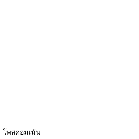
โพสคอมเม้น