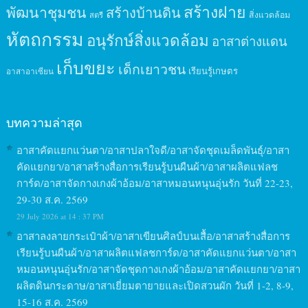
สร้างฝาย
พัฒนาชุมชน
สร้างบ้านดิน
สิ่งแวดล้อม
สตรี
หัตถกรรม
อนุรักษ์สิ่งแวดล้อม
อาสาต่างแดน
เก็บขยะ
เด็กเยาวชน
เรียนรู้เกษตร
อาสาอาเซียน
บทความล่าสุด
อาสาคัดแยกแว่นตา/อาสาปลาใจดี/อาสาจัดชุดเมล็ดพันธุ์/อาสา
คัดแยกยา/อาสาสร้างสื่อการเรียนรู้บนผืนผ้า/อาสาผลิตแฟลช
การ์ด/อาสาจัดกางเกงผ้าอ้อม/อาสาหมอนหนุนอุ่นรัก วันที่ 22-23,
29-30 ส.ค. 2569
29 July 2026 at 14 : 37 PM
อาสาลงลายกระเป๋าผ้า/อาสาเขียนศิลป์บนเสื้อ/อาสาสร้างสื่อการ
เรียนรู้บนผืนผ้า/อาสาผลิตแฟลชการ์ด/อาสาคัดแยกแว่นตา/อาสา
หมอนหนุนอุ่นรัก/อาสาจัดชุดกางเกงผ้าอ้อม/อาสาคัดแยกยา/อาสา
ผลิตดินกระดาษ/อาสาเยี่ยมตายายและเปิดสวนผัก วันที่ 1-2, 8-9,
15-16 ส.ค. 2569