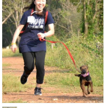
1
/
1