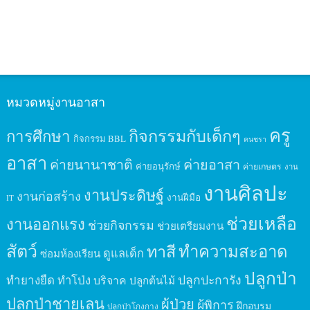
หมวดหมู่งานอาสา
ครู
กิจกรรมกับเด็กๆ
การศึกษา
กิจกรรม BBL
คนชรา
อาสา
ค่ายนานาชาติ
ค่ายอาสา
ค่ายอนุรักษ์
ค่ายเกษตร
งาน
งานศิลปะ
งานประดิษฐ์
งานก่อสร้าง
งานฝีมือ
IT
ช่วยเหลือ
งานออกแรง
ช่วยกิจกรรม
ช่วยเตรียมงาน
สัตว์
ทาสี
ทำความสะอาด
ดูแลเด็ก
ซ่อมห้องเรียน
ปลูกป่า
ปลูกปะการัง
ทำยางยืด
ทำโป่ง
บริจาค
ปลูกต้นไม้
ปลูกป่าชายเลน
ผู้ป่วย
ผู้พิการ
ฝึกอบรม
ปลูกป่าโกงกาง