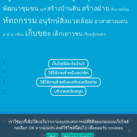
สร้างฝาย
พัฒนาชุมชน
สร้างบ้านดิน
สิ่งแวดล้อม
สตรี
หัตถกรรม
อนุรักษ์สิ่งแวดล้อม
อาสาต่างแดน
เก็บขยะ
เด็กเยาวชน
เรียนรู้เกษตร
อาสาอาเซียน
เว็บไซต์มีอะไรบ้าง?
วิธีใช้งานสำหรับสมาชิก
วิธีใช้งานสำหรับองค์กรเครือข่าย
บริจาคสนับสนุน
© 2004 - 2024
เครือข่ายจิตอาสา : งานอาสาสมัคร จิตอาสา | Volunteerspirit
เราใช้คุกกี้เพื่อให้แน่ใจว่าเรามอบประสบการณ์ที่ดีที่สุดแก่คุณบนเว็บไซต์
Network
. All rights reserved.
กดเลือก OK หากคุณประสงค์ใช้ไซต์นี้ต่อไป เพื่อยอมรับ cookies
Designed by