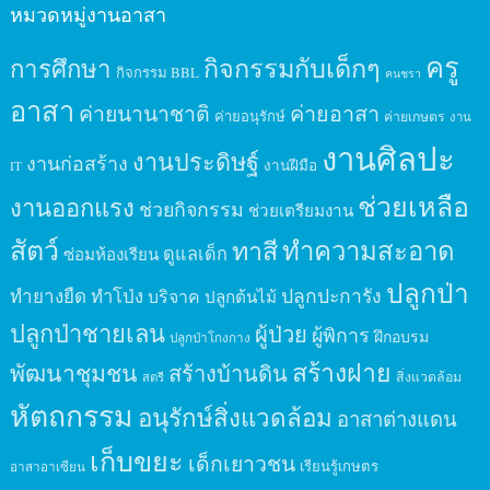
หมวดหมู่งานอาสา
ครู
กิจกรรมกับเด็กๆ
การศึกษา
กิจกรรม BBL
คนชรา
อาสา
ค่ายนานาชาติ
ค่ายอาสา
ค่ายอนุรักษ์
ค่ายเกษตร
งาน
งานศิลปะ
งานประดิษฐ์
งานก่อสร้าง
งานฝีมือ
IT
ช่วยเหลือ
งานออกแรง
ช่วยกิจกรรม
ช่วยเตรียมงาน
สัตว์
ทาสี
ทำความสะอาด
ดูแลเด็ก
ซ่อมห้องเรียน
ปลูกป่า
ปลูกปะการัง
ทำยางยืด
ทำโป่ง
บริจาค
ปลูกต้นไม้
ปลูกป่าชายเลน
ผู้ป่วย
ผู้พิการ
ฝึกอบรม
ปลูกป่าโกงกาง
สร้างฝาย
พัฒนาชุมชน
สร้างบ้านดิน
สิ่งแวดล้อม
สตรี
หัตถกรรม
อนุรักษ์สิ่งแวดล้อม
อาสาต่างแดน
เก็บขยะ
เด็กเยาวชน
เรียนรู้เกษตร
อาสาอาเซียน