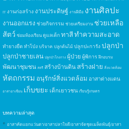
งานศิลปะ
งานประดิษฐ์
งานก่อสร้าง
งานฝีมือ
IT
ช่วยเหลือ
งานออกแรง
ช่วยกิจกรรม
ช่วยเตรียมงาน
สัตว์
ทาสี
ทำความสะอาด
ดูแลเด็ก
ซ่อมห้องเรียน
ปลูกป่า
ปลูกปะการัง
ทำยางยืด
ทำโป่ง
บริจาค
ปลูกต้นไม้
ปลูกป่าชายเลน
ผู้ป่วย
ผู้พิการ
ฝึกอบรม
ปลูกป่าโกงกาง
สร้างฝาย
พัฒนาชุมชน
สร้างบ้านดิน
สิ่งแวดล้อม
สตรี
หัตถกรรม
อนุรักษ์สิ่งแวดล้อม
อาสาต่างแดน
เก็บขยะ
เด็กเยาวชน
เรียนรู้เกษตร
อาสาอาเซียน
บทความล่าสุด
อาสาคัดแยกแว่นตา/อาสาปลาใจดี/อาสาจัดชุดเมล็ดพันธุ์/อาสา