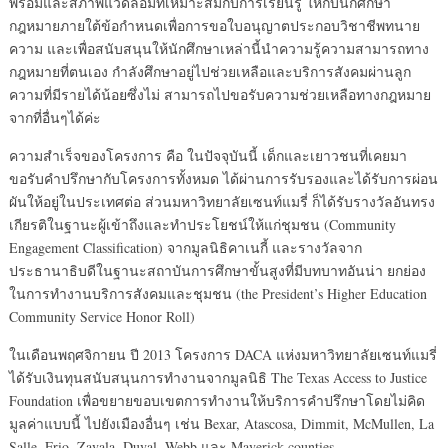
พร้อมและสภาพแวดล้อมที่เหมาะสมกับการเรียนรู้ ให้กับนักศึกษา
กฎหมายภายใต้ข้อกำหนดเพื่อการขอใบอนุญาตประกอบวิชาชีพทนาย
ความ และเพื่อสนับสนุนให้นักศึกษาเหล่านี้นำความรู้ความสามารถทาง
กฎหมายที่ตนเอง กำลังศึกษาอยู่ไปช่วยเหลือและบริการสังคมผ่านลูก
ความที่มีรายได้น้อยซึ่งไม่ สามารถไปขอรับความช่วยเหลือทางกฎหมาย
จากที่อื่นๆได้ค่ะ
ความสำเร็จของโครงการ คือ ในปัจจุบันนี้ เด็กและเยาวชนที่เคยมา
ขอรับคำปรึกษากับโครงการทั้งหมด ได้ผ่านการรับรองและได้รับการผ่อน
ผันให้อยู่ในประเทศต่อ ส่วนมหาวิทยาลัยเซนท์แมรี่ ก็ได้รับรางวัลอันทรง
เกียรติในฐานะผู้เข้าถึงและทำประโยชน์ให้แก่ชุมชน (Community
Engagement Classification) จากมูลนิธิคาเนกี้ และรางวัลจาก
ประธานาธิบดีในฐานะสถาบันการศึกษาขั้นสูงที่มีบทบาทอันน่า ยกย่อง
ในการทำงานบริการสังคมและชุมชน (the President’s Higher Education
Community Service Honor Roll)
ในเดือนพฤศจิกายน ปี 2013 โครงการ DACA แห่งมหาวิทยาลัยเซนท์แมรี่
ได้รับเงินทุนสนับสนุนการทำงานจากมูลนิธิ The Texas Access to Justice
Foundation เพื่อขยายขอบเขตการทำงานให้บริการคำปรึกษาโดยไม่คิด
มูลค่าแบบนี้ ไปยังเมืองอื่นๆ เช่น Bexar, Atascosa, Dimmit, McMullen, La
Salle, Frio, Zavala, Duval, Webb และ Maverick counties