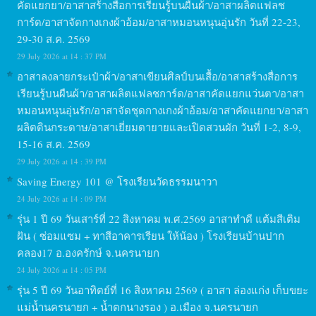
คัดแยกยา/อาสาสร้างสื่อการเรียนรู้บนผืนผ้า/อาสาผลิตแฟลช
การ์ด/อาสาจัดกางเกงผ้าอ้อม/อาสาหมอนหนุนอุ่นรัก วันที่ 22-23,
29-30 ส.ค. 2569
29 July 2026 at 14 : 37 PM
อาสาลงลายกระเป๋าผ้า/อาสาเขียนศิลป์บนเสื้อ/อาสาสร้างสื่อการ
เรียนรู้บนผืนผ้า/อาสาผลิตแฟลชการ์ด/อาสาคัดแยกแว่นตา/อาสา
หมอนหนุนอุ่นรัก/อาสาจัดชุดกางเกงผ้าอ้อม/อาสาคัดแยกยา/อาสา
ผลิตดินกระดาษ/อาสาเยี่ยมตายายและเปิดสวนผัก วันที่ 1-2, 8-9,
15-16 ส.ค. 2569
29 July 2026 at 14 : 39 PM
Saving Energy 101 @ โรงเรียนวัดธรรมนาวา
24 July 2026 at 14 : 09 PM
รุ่น 1 ปี 69 วันเสาร์ที่ 22 สิงหาคม พ.ศ.2569 อาสาทำดี แต้มสีเติม
ฝัน ( ซ่อมแซม + ทาสีอาคารเรียน ให้น้อง ) โรงเรียนบ้านปาก
คลอง17 อ.องครักษ์ จ.นครนายก
24 July 2026 at 14 : 05 PM
รุ่น 5 ปี 69 วันอาทิตย์ที่ 16 สิงหาคม 2569 ( อาสา ล่องแก่ง เก็บขยะ
แม่น้ำนครนายก + น้ำตกนางรอง ) อ.เมือง จ.นครนายก