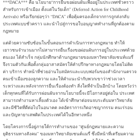
***DACA*** คือ นโยบาย“การยื่นขอผ่อนผันเพื่ออยู่ในประเทศชั่วคราว
สำหรับการเข้าเมือง ตั้งแต่ในวัยเด็ก” (Deferred Action for Childhood
Arrivals) หรือเรียกย่อๆว่า “DACA” เพื่อคุ้มครองเด็กจากการถูกส่งกลับ
ประเทศแบบชั่วคราว และนำไปสู่การขอใบอนุญาตทำงานที่ถูกต้องตาม
กฎหมาย
แต่ด้วยความซับซ้อนในขั้นตอนการดำเนินการทางกฎหมาย ทำให้
เยาวชนจำนวนมากไม่สามารถยื่นเรื่องขอผ่อนผันการอยู่ในประเทศด้วย
ตนเอง ได้สำเร็จ กลุ่มนักศึกษาด้านกฎหมายของมหาวิทยาลัยเซนท์แมรี่
จึงรวมตัวกันเพื่อตั้งกลุ่มอาสาสมัครให้คำปรึกษาทางกฎหมายโดยไม่คิด
ค่า บริการ ทำหน้าที่ช่วยอ่านใบสมัครและแบบฟอร์มของสำนักงานตรวจ
คนเข้าเมืองของลูกความ และให้คำแนะนำกับพวกเขาว่าช่วงเวลา
ระหว่างและหลังจากการยื่นเรื่องต้องทำ สิ่งใดที่จำเป็นอีกบ้าง โดยหวังว่า
เด็กทุกคนที่ได้รับการผ่อนผันจากนโยบายนี้จะมีโอกาสอยู่ต่อใน ประเทศ
สามารถทำงานหาเลี้ยงตัวเอง ได้เข้าศึกษาต่อจนจบระดับมหาวิทยาลัย
และมีชีวิตที่ดีต่อไปในอนาคต ลดอัตราการเกิดอาชญากรรม คนเร่รอน
และปัญหายาเสพติดในประเทศได้ในอีกทางหนึ่ง
โดยโครงการนี้อยู่ภายใต้การทำงานของ “ศูนย์กฎหมายและความ
ยุติธรรมทางสังคม” ของมหาวิทยาลัยเซนต์แมรี่ ซึ่งมีหน้าที่เตรียมความ