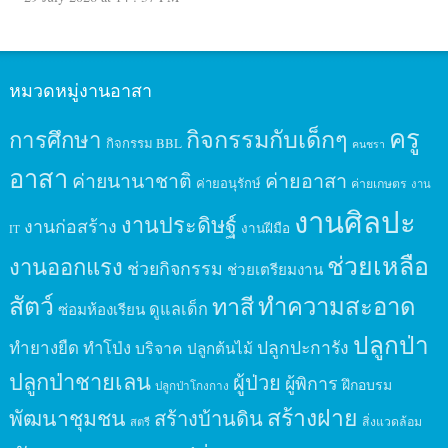
หมวดหมู่งานอาสา
ครู
กิจกรรมกับเด็กๆ
การศึกษา
กิจกรรม BBL
คนชรา
อาสา
ค่ายนานาชาติ
ค่ายอาสา
ค่ายอนุรักษ์
ค่ายเกษตร
งาน
งานศิลปะ
งานประดิษฐ์
งานก่อสร้าง
งานฝีมือ
IT
ช่วยเหลือ
งานออกแรง
ช่วยกิจกรรม
ช่วยเตรียมงาน
สัตว์
ทาสี
ทำความสะอาด
ดูแลเด็ก
ซ่อมห้องเรียน
ปลูกป่า
ปลูกปะการัง
ทำยางยืด
ทำโป่ง
บริจาค
ปลูกต้นไม้
ปลูกป่าชายเลน
ผู้ป่วย
ผู้พิการ
ฝึกอบรม
ปลูกป่าโกงกาง
สร้างฝาย
พัฒนาชุมชน
สร้างบ้านดิน
สิ่งแวดล้อม
สตรี