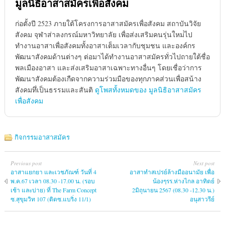
มูลนิธิอาสาสมัครเพื่อสังคม
ก่อตั้งปี 2523 ภายใต้โครงการอาสาสมัครเพื่อสังคม สถาบันวิจัย
สังคม จุฬาส่าลงกรณ์มหาวิทยาลัย เพื่อส่งเสริมคนรุ่นใหม่่ไป
ทำงานอาสาเพื่อสังคมทั้งอาสาเต็มเวลากับชุมชน และองค์กร
พัฒนาสังคมด้านต่างๆ ต่อมาได้ทำงานอาสาสมัครทั่วไปถายใต้ชื่อ
พลเมืองอาสา และส่งเสริมอาสาเฉพาะทางอื่นๆ โดยเชื่อว่าการ
พัฒนาสังคมต้องเกืดจากความร่วมมือของทุกภาคส่วนเพื่อสน้าง
สังคมทึ่เป็นธรรมและสันติ
ดูโพสทั้งหมดของ มูลนิธิอาสาสมัคร
เพื่อสังคม
กิจกรรมอาสาสมัคร
Previous post
Next post
อาสาแยกยา และเวชภัณฑ์ วันที่ 4
อาสาทำสเปรย์ล้างมืออนามัย เพื่อ
พ.ค.67 เวลา 08.30 -17.00 น. (รอบ
น้องๆรร.ห่างไกล อาทิตย์
เช้า และบ่าย) ที่ The Farm Concept
2มิถุนายน 2567 (08.30 -12.30 น.)
ซ.สุขุมวิท 107 (ติดซ.แบริ่ง 11/1)
อนุสาวรีย์