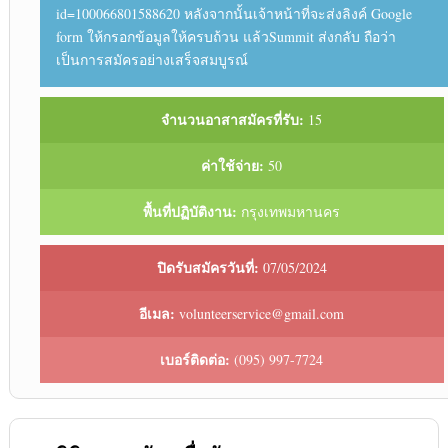
id=100066801588620 หลังจากนั้นเจ้าหน้าที่จะส่งลิงค์ Google
form ให้กรอกข้อมูลให้ครบถ้วน แล้วSummit ส่งกลับ ถือว่า
เป็นการสมัครอย่างเสร็จสมบูรณ์
จำนวนอาสาสมัครที่รับ:
15
ค่าใช้จ่าย:
50
พื้นที่ปฏิบัติงาน:
กรุงเทพมหานคร
ปิดรับสมัครวันที่:
07/05/2024
อีเมล:
volunteerservice@gmail.com
เบอร์ติดต่อ:
(095) 997-7724