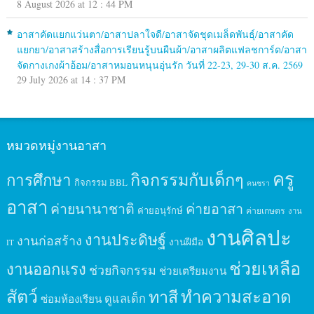
8 August 2026 at 12 : 44 PM
อาสาคัดแยกแว่นตา/อาสาปลาใจดี/อาสาจัดชุดเมล็ดพันธุ์/อาสาคัด
แยกยา/อาสาสร้างสื่อการเรียนรู้บนผืนผ้า/อาสาผลิตแฟลชการ์ด/อาสา
จัดกางเกงผ้าอ้อม/อาสาหมอนหนุนอุ่นรัก วันที่ 22-23, 29-30 ส.ค. 2569
29 July 2026 at 14 : 37 PM
หมวดหมู่งานอาสา
ครู
กิจกรรมกับเด็กๆ
การศึกษา
กิจกรรม BBL
คนชรา
อาสา
ค่ายนานาชาติ
ค่ายอาสา
ค่ายอนุรักษ์
ค่ายเกษตร
งาน
งานศิลปะ
งานประดิษฐ์
งานก่อสร้าง
งานฝีมือ
IT
ช่วยเหลือ
งานออกแรง
ช่วยกิจกรรม
ช่วยเตรียมงาน
สัตว์
ทาสี
ทำความสะอาด
ดูแลเด็ก
ซ่อมห้องเรียน