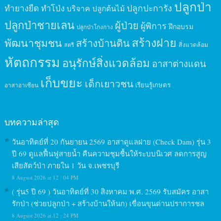
ปลูกป่า
ปลูกปะการัง
ทำยางยืด
ทำโป่ง
บริจาค
ปลูกต้นไม้
ปลูกป่าชายเลน
ผู้ป่วย
ผู้พิการ
ฝึกอบรม
ปลูกป่าโกงกาง
สร้างฝาย
พัฒนาชุมชน
สร้างบ้านดิน
สิ่งแวดล้อม
สตรี
หัตถกรรม
อนุรักษ์สิ่งแวดล้อม
อาสาต่างแดน
เก็บขยะ
เด็กเยาวชน
เรียนรู้เกษตร
อาสาอาเซียน
บทความล่าสุด
วันอาทิตย์ที่ 20 กันยายน 2569 อาสาดูแลฝาย (Check Dam) รุ่น 3
ปี 69 ดูแลฟื้นฟูสายน้ำ คืนความชุมชื้นให้ระบบนิเวศ ลดการสูญ
เสียสัตว์ป่า ภายใน 1 วัน จ.เพชรบุรี
8 August 2026 at 12 : 04 PM
( รุ่น5 ปี 69 ) วันอาทิตย์ที่ 30 สิงหาคม พ.ศ. 2569 รับสมัคร อาสา
รักป่า (ช่วยปลูกป่า + สร้างบ้านให้นก) เขื่อนขุนด่านปราการชล
8 August 2026 at 12 : 24 PM