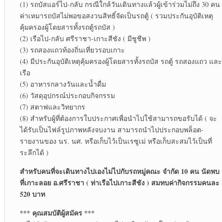
(1) รถบัสแอร์ไป-กลับ กรณีใกล้วันเดินทางแล้วผู้เข้าร่วมไม่ถึง 30 คน
ค่าเหมารถบัสไม่พอขอสงวนสิทธิ์จัดเป็นรถตู้ ( รวมประกันอุบัติเหตุ
คุ้มครองผู้โดยสารทั้งรถตู้รถบัส )
(2) เรือไป-กลับ ศรีราชา-เกาะสีชัง ( มีชูชีพ )
(3) รถสองแถวท้องถิ่นเที่ยวรอบเกาะ
(4) มีประกันอุบัติเหตุคุ้มครองผู้โดยสารทั้งรถบัส รถตู้ รถสองแถว และ
เรือ
(5) อาหารกลางวันและน้ำดื่ม
(6) วัสดุอุปกรณ์ประกอบกิจกรรม
(7) สตาฟและวิทยากร
(8) สำหรับผู้ที่ต้องการใบประกาศเพื่อนำไปใช้สามารถขอรับได้ ( จะ
ได้รับเป็นไฟล์รูปภาพหลังจบงาน สามารถนำไปประกอบพล็อต-
รายงานของ นร. นศ. หรือเก็บไว้เป็นเรซูเม่ หรือเก็บสะสมไว้เป็นที่
ระลึกได้ )
สำหรับคนที่จะเดินทางไปเองไม่ไปกับรถหมู่คณะ จำกัด 10 คน นัดพบ
ที่เกาะลอย อ.ศรีราชา ( ท่าเรือไปเกาะสีชัง ) สมทบค่ากิจกรรมคนละ
520 บาท
*** คุณสมบัติผู้สมัคร ***