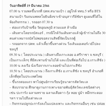
วันอาทิตย์ที่ 19 มีนาคม 2566
07.00 น รวมพลขึ้นรถที่ ปตท.สนามเป้า ( อยู่ใกล้ ททบ.5 หรือ BTS
สนามเป้า ริมถนนพหลโยธินฝั่งขาเข้าอนุสาวรีย์ชัยฯ ดูแผนที่ได้ใน
ห้องกิจกรรม ) , รถออก 07.30 น
– ต่อแถวรับป้ายชื่อ วัดอุณหภูมิ สวมแมส ล้างมือ
– เดินทางโดยรถบัสแอร์ , กรณีใกล้วันเดินทางแล้วผู้เข้าร่วมไม่ถึง 30
คนค่าเหมารถบัสไม่พอขอสงวนสิทธิ์จัดเป็นรถตู้
– รถออกจาก ปตท. แล้วเลี้ยวขึ้นทางด่วน วิ่งเส้นมอเตอร์เวย์ไปลง
ชลบุรี
09.30 น ( โดยประมาณ ) เดินทางถึงเกาะลอย อ.ศรีราชา จ.ชลบุรี (
เป็นเกาะเล็กๆ ที่มีสะพานข้ามไปได้ และเป็นที่ต่อเรือไป อ.เกาะสีชัง )
10.00 น ลงเรือ นั่งเรือจากเกาะลอยข้ามไปเกาะสีชัง
10.50 น ( โดยประมาณ ) ถึงเกาะสีชัง อ.เกาะสีชัง จ.ชลบุรี อำเภอที่
เล็กที่สุดในประเทศไทย
– ขึ้นรถสองแถว พาไปศูนย์การเรียนรู้ธนาคารสัตว์ทะเล
– ฟังบรรยาย ศึกษาดูงานการเพาะขยายพันธุ์สัตว์ทะเลชนิดต่างๆ
เช่น ปะการัง ฉลามทราย ฉลามเสือดาว กุ้ง หอย ปูม้า หมึกกระดอง
ฯลฯ รวมไปถึงเต่าทะเล
– กิจกรรมปลูกปะการังลงในแปลงเพาะ และกิจกรรมอื่นๆ เช่น ปล่อย