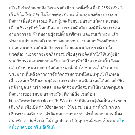
กรีน อีเว้นท์ หมายถึง กิจกรรมสีเขียว ก่อตั้งขึ้นเมื่อปี 2556 กรีน อี
เว้นท์ ไม่ใช่บริษัท ไม่ใช่องค์ธุรกิจ แต่เป็นกลุ่มองค์กรประเภท
กิจการเพื่อสังคม (SE) คือ กลุ่มจัดกิจกรรมอาสาสมัครและท่อง
เที่ยวเชิงอนุรักษ์ โดยเกิดจากการรวมตัวกันของผู้มีใจรักการจัด
งานกิจกรรม ซึ่งทีมงานผู้จัดมีทั้งนักศึกษา และคนเรียบจบแล้ว
ทำงานแล้ว แต่อาศัยเวลาว่างจากการประกอบอาชีพหลักของ
แต่ละคนมาร่วมกันจัดกิจกรรม โดยมุ่งเน้นกิจกรรมด้านสิ่ง
แวดล้อม นอกจากจะจัดกิจกรรมเพื่อปลูกฝังจิตสำนึกให้แก่ผู้เข้า
ร่วมกิจกรรมและขยายเครือข่ายนักอนุรักษ์สิ่งแวดล้อมในสังคม
แล้ว ยังหาทุนจากการจัดกิจกรรมเพื่อนำไปช่วยเหลือสังคม งบ
ประมาณที่เหลือจากการจัดกิจกรรมส่วนหนึ่งเป็นทุนนำไปหล่อ
เลี้ยงองค์กรให้ทีมงานผู้จัดสามารถทำงานเพื่อสังคมได้อย่างยั่งยืน
(คล้ายมูลนิธิ หรือ NGO) และอีกส่วนหนึ่งสมทบให้เป็นกองทุนจัด
กิจกรรมของชมรม อาสาสมัครพิทักษ์สิ่งแวดล้อม
https://www.facebook.com/EPV.or.th ซึ่งมีทีมงานผู้จัดเป็นเครือข่าย
เดียวกัน เพื่อเป็นค่าใช้จ่ายต่างๆ ให้ชมรม เช่น ค่าน้ำมันรถ ค่า
เดินทางของทีมงาน ค่าติดต่อประสานงาน ค่าน้ำค่าอาหารเลี้ยง
สมาชิก ค่าจัดซื้อกล้าไม้ปลูกป่า ค่าวัสดุอุปกรณ์ ฯลฯ เป็นต้น
ดูโพ
สทั้งหมดของ กรีน อีเว้นท์