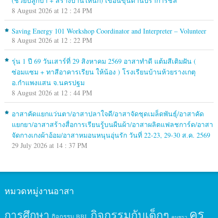
(ช่วยปลูกป่า + สร้างบ้านให้นก) เขื่อนขุนด่านปราการชล
8 August 2026 at 12 : 24 PM
Saving Energy 101 Workshop Coordinator and Interpreter – Volunteer
8 August 2026 at 12 : 22 PM
รุ่น 1 ปี 69 วันเสาร์ที่ 29 สิงหาคม 2569 อาสาทำดี แต้มสีเติมฝัน (
ซ่อมแซม + ทาสีอาคารเรียน ให้น้อง ) โรงเรียนบ้านห้วยรางเกตุ
อ.กำแพงแสน จ.นครปฐม
8 August 2026 at 12 : 44 PM
อาสาคัดแยกแว่นตา/อาสาปลาใจดี/อาสาจัดชุดเมล็ดพันธุ์/อาสาคัด
แยกยา/อาสาสร้างสื่อการเรียนรู้บนผืนผ้า/อาสาผลิตแฟลชการ์ด/อาสา
จัดกางเกงผ้าอ้อม/อาสาหมอนหนุนอุ่นรัก วันที่ 22-23, 29-30 ส.ค. 2569
29 July 2026 at 14 : 37 PM
หมวดหมู่งานอาสา
ครู
กิจกรรมกับเด็กๆ
การศึกษา
กิจกรรม BBL
คนชรา