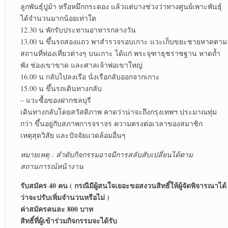
ลูกพันธุ์ปูม้า หรือหมึกกระดอง แล้วแต่บางช่วงว่าทางศูนย์เพาะพันธุ์
ได้จำนวนมากน้อยเท่าใด
12.30 น พักรับประทานอาหารกลางวัน
13.00 น ขึ้นรถสองแถว พาสำรวจรอบเกาะ แวะเก็บขยะชายหาดตาม
สถานที่ท่องเที่ยวต่างๆ บนเกาะ ได้แก่ พระจุฑาธุชราชฐาน หาดถ้ำ
พัง ช่องเขาขาด และศาลเจ้าพ่อเขาใหญ่
16.00 น กลับไปลงเรือ นั่งเรือกลับออกจากเกาะ
15.00 น ขึ้นรถเดินทางกลับ
– แวะซื้อของฝากชลบุรี
เดินทางกลับโดยสวัสดิภาพ คาดว่าน่าจะถึงกรุงเทพฯ ประมาณทุ่ม
กว่า ขึ้นอยู่กับสภาพการจราจร ความตรงต่อเวลาของสมาชิก
เหตุสุดวิสัย และปัจจัยแวดล้อมอื่นๆ
หมายเหตุ : ลำดับกิจกรรมอาจมีการสลับสับเปลี่ยนได้ตาม
สถานการณ์หน้างาน
รับสมัคร 40 คน ( กรณีมีผู้สนใจเยอะขอสงวนสิทธิ์ให้ผู้จัดพิจารณาได้
ว่าจะปรับเพิ่มจำนวนหรือไม่ )
ค่าสมัครคนละ 800 บาท
สิทธิ์ที่ผู้เข้าร่วมกิจกรรมจะได้รับ