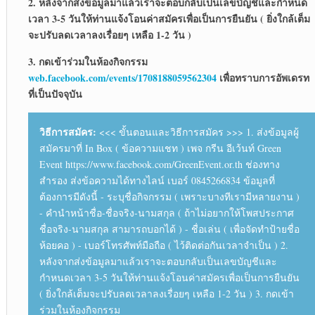
2. หลังจากส่งข้อมูลมาแล้วเราจะตอบกลับเป็นเลขบัญชีและกำหนด
เวลา 3-5 วันให้ท่านแจ้งโอนค่าสมัครเพื่อเป็นการยืนยัน ( ยิ่งใกล้เต็ม
จะปรับลดเวลาลงเรื่อยๆ เหลือ 1-2 วัน )
3. กดเข้าร่วมในห้องกิจกรรม
web.facebook.com/events/1708188059562304
เพื่อทราบการอัพเดรท
ที่เป็นปัจจุบัน
วิธีการสมัคร:
<<< ขั้นตอนและวิธีการสมัคร >>> 1. ส่งข้อมูลผู้
สมัครมาที่ In Box ( ข้อความแชท ) เพจ กรีน อีเว้นท์ Green
Event https://www.facebook.com/GreenEvent.or.th ช่องทาง
สำรอง ส่งข้อความได้ทางไลน์ เบอร์ 0845266834 ข้อมูลที่
ต้องการมีดังนี้ - ระบุชื่อกิจกรรม ( เพราะบางทีเรามีหลายงาน )
- คำนำหน้าชื่อ-ชื่อจริง-นามสกุล ( ถ้าไม่อยากให้โพสประกาศ
ชื่อจริง-นามสกุล สามารถบอกได้ ) - ชื่อเล่น ( เพื่อจัดทำป้ายชื่อ
ห้อยคอ ) - เบอร์โทรศัพท์มือถือ ( ไว้ติดต่อกันเวลาจำเป็น ) 2.
หลังจากส่งข้อมูลมาแล้วเราจะตอบกลับเป็นเลขบัญชีและ
กำหนดเวลา 3-5 วันให้ท่านแจ้งโอนค่าสมัครเพื่อเป็นการยืนยัน
( ยิ่งใกล้เต็มจะปรับลดเวลาลงเรื่อยๆ เหลือ 1-2 วัน ) 3. กดเข้า
ร่วมในห้องกิจกรรม