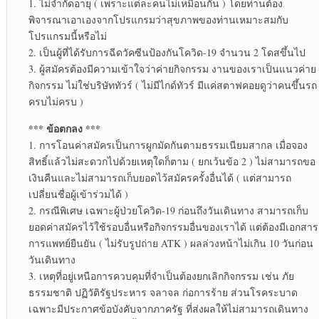
1. ไม่จำกัดอายุ ( เพราะแต่ละคนไม่เหมือนกัน ) โดยท่านต้อง
พิจารณาเอาเองจากโปรแกรมว่าสุขภาพของท่านเหมาะสมกับ
โปรแกรมนี้หรือไม่
2. เป็นผู้ที่ได้รับการฉีดวัคซีนป้องกันโควิด-19 จำนวน 2 โดสขึ้นไป
3. ผู้สมัครต้องมีความเข้าใจว่าค่ายกิจกรรม งานของเราเป็นแนวค่าย
กิจกรรม ไม่ใช่บริษัททัวร์ ( ไม่มีไกด์ทัวร์ มีแค่สตาฟคอยดูว่าคนขึ้นรถ
ครบไม่ครบ )
*** ข้อตกลง ***
1. การโอนค่าสมัครเป็นการผูกมัดกันตามธรรมเนียมสากล เมื่อจอง
สิทธิ์แล้วไม่สะดวกไปด้วยเหตุใดก็ตาม ( ยกเว้นข้อ 2 ) ไม่สามารถขอ
เงินคืนและไม่สามารถเก็บยอดไว้สมัครครั้งอื่นได้ ( แต่สามารถ
เปลี่ยนชื่อผู้เข้าร่วมได้ )
2. กรณีพิเศษ เฉพาะผู้ป่วยโควิด-19 ก่อนถึงวันเดินทาง สามารถเก็บ
ยอดค่าสมัครไว้ใช้รอบอื่นหรือกิจกรรมอื่นของเราได้ แต่ต้องมีเอกสาร
การแพทย์ยืนยัน ( ไม่รับรูปถ่าย ATK ) ผลล่วงหน้าไม่เกิน 10 วันก่อน
วันเดินทาง
3. เหตุที่อยู่เหนือการควบคุมที่จำเป็นต้องยกเลิกกิจกรรม เช่น ภัย
ธรรมชาติ ปฏิวัติรัฐประหาร จลาจล ก่อการร้าย ส่วนโรคระบาด
เฉพาะมีประกาศข้อบังคับจากภาครัฐ ที่ส่งผลให้ไม่สามารถเดินทาง