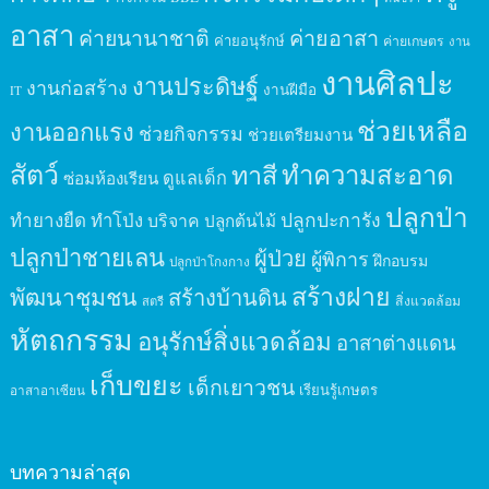
อาสา
ค่ายนานาชาติ
ค่ายอาสา
ค่ายอนุรักษ์
ค่ายเกษตร
งาน
งานศิลปะ
งานประดิษฐ์
งานก่อสร้าง
งานฝีมือ
IT
ช่วยเหลือ
งานออกแรง
ช่วยกิจกรรม
ช่วยเตรียมงาน
สัตว์
ทาสี
ทำความสะอาด
ดูแลเด็ก
ซ่อมห้องเรียน
ปลูกป่า
ปลูกปะการัง
ทำยางยืด
ทำโป่ง
บริจาค
ปลูกต้นไม้
ปลูกป่าชายเลน
ผู้ป่วย
ผู้พิการ
ฝึกอบรม
ปลูกป่าโกงกาง
สร้างฝาย
พัฒนาชุมชน
สร้างบ้านดิน
สิ่งแวดล้อม
สตรี
หัตถกรรม
อนุรักษ์สิ่งแวดล้อม
อาสาต่างแดน
เก็บขยะ
เด็กเยาวชน
เรียนรู้เกษตร
อาสาอาเซียน
บทความล่าสุด