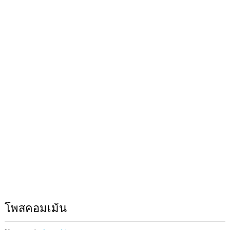
โพสคอมเม้น