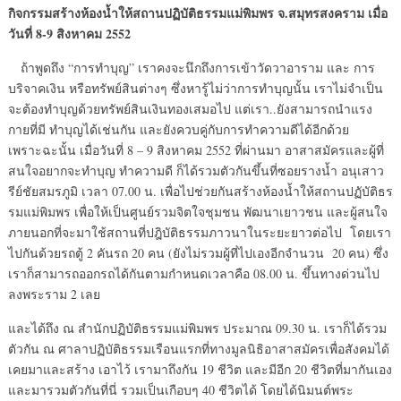
กิจกรรมสร้างห้องน้ำให้สถานปฏิบัติธรรมแม่พิมพร จ.สมุทรสงคราม เมื่อ
วันที่ 8-9 สิงหาคม 2552
ถ้าพูดถึง “การทำบุญ” เราคงจะนึกถึงการเข้าวัดวาอาราม และ การ
บริจาคเงิน หรือทรัพย์สินต่างๆ ซึ่งหารู้ไม่ว่าการทำบุญนั้น เราไม่จำเป็น
จะต้องทำบุญด้วยทรัพย์สินเงินทองเสมอไป แต่เรา..ยังสามารถนำแรง
กายที่มี ทำบุญได้เช่นกัน และยังควบคู่กับการทำความดีได้อีกด้วย
เพราะฉะนั้น เมื่อวันที่ 8 – 9 สิงหาคม 2552 ที่ผ่านมา อาสาสมัครและผู้ที่
สนใจอยากจะทำบุญ ทำความดี ก็ได้รวมตัวกันขึ้นที่ซอยรางน้ำ อนุเสาว
รีย์ชัยสมรภูมิ เวลา 07.00 น. เพื่อไปช่วยกันสร้างห้องน้ำให้สถานปฏับัติธร
รมแม่พิมพร เพื่อให้เป็นศูนย์รวมจิตใจชุมชน พัฒนาเยาวชน และผู้สนใจ
ภายนอกที่จะมาใช้สถานที่ปฎิบัติธรรมภาวนาในระยะยาวต่อไป โดยเรา
ไปกันด้วยรถตู้ 2 คันรถ 20 คน (ยังไม่รวมผู้ที่ไปเองอีกจำนวน 20 คน) ซึ่ง
เราก็สามารถออกรถได้กันตามกำหนดเวลาคือ 08.00 น. ขึ้นทางด่วนไป
ลงพระราม 2 เลย
และได้ถึง ณ สำนักปฏิบัติธรรมแม่พิมพร ประมาณ 09.30 น. เราก็ได้รวม
ตัวกัน ณ ศาลาปฏิบัติธรรมเรือนแรกที่ทางมูลนิธิอาสาสมัครเพื่อสังคมได้
เคยมาและสร้าง เอาไว้ เรามาถึงกัน 19 ชีวิต และมีอีก 20 ชีวิตที่มากันเอง
และมารวมตัวกันที่นี่ รวมเป็นเกือบๆ 40 ชีวิตได้ โดยได้นิมนต์พระ