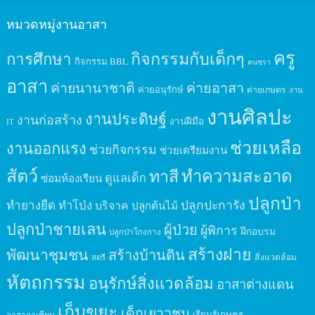
หมวดหมู่งานอาสา
ครู
กิจกรรมกับเด็กๆ
การศึกษา
กิจกรรม BBL
คนชรา
อาสา
ค่ายนานาชาติ
ค่ายอาสา
ค่ายอนุรักษ์
ค่ายเกษตร
งาน
งานศิลปะ
งานประดิษฐ์
งานก่อสร้าง
งานฝีมือ
IT
ช่วยเหลือ
งานออกแรง
ช่วยกิจกรรม
ช่วยเตรียมงาน
สัตว์
ทาสี
ทำความสะอาด
ดูแลเด็ก
ซ่อมห้องเรียน
ปลูกป่า
ปลูกปะการัง
ทำยางยืด
ทำโป่ง
บริจาค
ปลูกต้นไม้
ปลูกป่าชายเลน
ผู้ป่วย
ผู้พิการ
ฝึกอบรม
ปลูกป่าโกงกาง
สร้างฝาย
พัฒนาชุมชน
สร้างบ้านดิน
สิ่งแวดล้อม
สตรี
หัตถกรรม
อนุรักษ์สิ่งแวดล้อม
อาสาต่างแดน
เก็บขยะ
เด็กเยาวชน
เรียนรู้เกษตร
อาสาอาเซียน