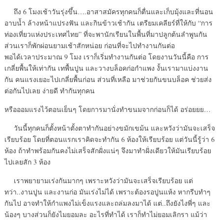
ถึง 6 โมงเช้าวันรุ่งขึ้น….อาสาสมัครทุกคนก็ตื่นและเก็บมุ้งและที่นอน
อาบน้ำ ล้างหน้าแปรงฟัน และกินข้าวเช้ากัน เตรียมเคลียร์ที่ให้กับ “การ
ท่องเที่ยวแห่งประเทศไทย” ที่จะพานักเรียนในพื้นที่มาปลูกต้นลำพูนกัน
ส่วนเราก็พักผ่อนยามเช้าสักหน่อย ก่อนที่จะไปทำงานกันต่อ
พอได้เวลาประมาณ 9 โมง เราก็เริ่มทำงานกันต่อ โดยงานวันนี้คือ การ
เกลี่ยพื้นให้เท่ากัน เทพื้นปูน และวางบล็อคก่อกำแพง งั้นเรามาแบ่งงาน
กัน คนแรงเยอะไปเกลี่ยพื้นก่อน ส่วนที่เหลือ มาช่วยกันขนบล็อค ช่วยส่ง
ต่อกันไปเลย ง่ายดี ทำกันทุกคน
หรือออมแรงไว้ตอนเย็นๆ โดยการมานั่งทำขนมจากก่อนก็ได้ อร่อยยย…
วันนี้ทุกคนก็ตั้งหน้าตั้งตาทำกันอย่างขมักเขม้น และหวังว่ามันจะเสร็จ
เรียบร้อย โดยที่ตอนแรกเราคิดจะทำกัน 6 ห้องให้เรียบร้อย แต่วันนี้รู้ว่า 6
ห้อง ถ้าทำพร้อมกันคงไม่เสร็จสักฝั่งแน่ๆ จึงมาทำฝั่งเดียวให้มันเรียบร้อย
ไปเลยสัก 3 ห้อง
เราพยายามเร่งกันมากๆ เพราะหวังว่ามันจะเสร็จเรียบร้อย แต่
ทว่า..งานปูน และงานก่อ มันเร่งไม่ได้ เพราะต้องรอปูนแห้ง หากรีบทำๆ
กันไป อาจทำให้กำแพงไม่เข็งแรงและถล่มลงมาได้ แต่..ถึงยังไงพี่ๆ และ
น้องๆ บางส่วนก็ยังไมยอมละ อะไรที่ทำได้ เราก็ทำไม่ยอมเลิกรา แม้ว่า