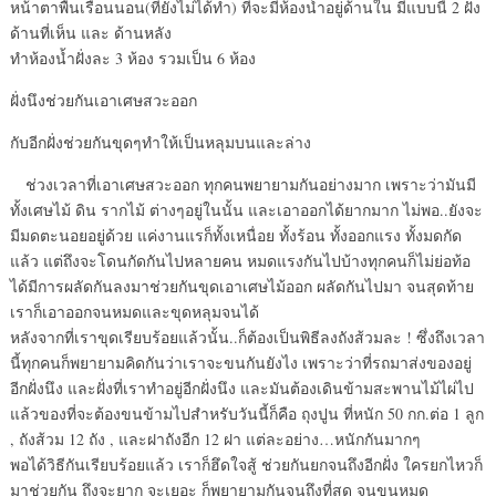
หน้าตาพื้นเรือนนอน(ที่ยังไม่ได้ทำ) ที่จะมีห้องน้ำอยู่ด้านใน มีแบบนี้ 2 ฝั่ง
ด้านที่เห็น และ ด้านหลัง
ทำห้องน้ำฝั่งละ 3 ห้อง รวมเป็น 6 ห้อง
ฝั่งนึงช่วยกันเอาเศษสวะออก
กับอีกฝั่งช่วยกันขุดๆทำให้เป็นหลุมบนและล่าง
ช่วงเวลาที่เอาเศษสวะออก ทุกคนพยายามกันอย่างมาก เพราะว่ามันมี
ทั้งเศษไม้ ดิน รากไม้ ต่างๆอยู่ในนั้น และเอาออกได้ยากมาก ไม่พอ..ยังจะ
มีมดตะนอยอยู่ด้วย แค่งานแรก็ทั้งเหนื่อย ทั้งร้อน ทั้งออกแรง ทั้งมดกัด
แล้ว แต่ถึงจะโดนกัดกันไปหลายคน หมดแรงกันไปบ้างทุกคนก็ไม่ย่อท้อ
ได้มีการผลัดกันลงมาช่วยกันขุดเอาเศษไม้ออก ผลัดกันไปมา จนสุดท้าย
เราก็เอาออกจนหมดและขุดหลุมจนได้
หลังจากที่เราขุดเรียบร้อยแล้วนั้น..ก็ต้องเป็นพิธีลงถังส้วมละ ! ซึ่งถึงเวลา
นี้ทุกคนก็พยายามคิดกันว่าเราจะขนกันยังไง เพราะว่าที่รถมาส่งของอยู่
อีกฝั่งนึง และฝั่งที่เราทำอยู่อีกฝั่งนึง และมันต้องเดินข้ามสะพานไม้ไผ่ไป
แล้วของที่จะต้องขนข้ามไปสำหรับวันนี้ก็คือ ถุงปูน ที่หนัก 50 กก.ต่อ 1 ลูก
, ถังส้วม 12 ถัง , และฝาถังอีก 12 ฝา แต่ละอย่าง…หนักกันมากๆ
พอได้วิธีกันเรียบร้อยแล้ว เราก็ฮึดใจสู้ ช่วยกันยกจนถึงอีกฝั่ง ใครยกไหวก็
มาช่วยกัน ถึงจะยาก จะเยอะ ก็พยายามกันจนถึงที่สุด จนขนหมด