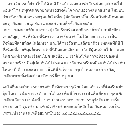
งานวันแรกก็ผ่านไปได้ด้วยดี ถึงแม้ของจะมาช้าสักหน่อย อุปกรณ์ไม่
พอเท่าไร่ แต่ทุกคนก็ช่วยกันทำอย่างตั้งใจ ทำกันอย่างสนุกสนาน ไม่มีบ่น
ว่าเหนื่อยกันสักคน ทุกๆคนก็เริ่มที่จะรู้จักกันมากขึ้น เริ่มสนิทกันนิดหน่อย
พูดคุยกันอย่างสนุกสนาน และช่วยเหลือซึ่งกันและกัน
และ…หลังจากที่กินและกางมุ้งกันเรียบร้อย ตกดึกเราก็พาไปชมหิ่งห้อย
ตามสัญญา ซึ่งหิ่งห้อยที่นี่พระอาจารย์มหารำไพได้บอกเอาไว้ว่า เป็น
หิ่งห้อยที่สวยที่สุดในอัมพวา และได้รางวัลชนะเลิศมาด้วย เหตุผลที่ที่นี่มี
หิ่งห้อยที่สวยที่สุดก็เพราะว่าที่นี่มืดและเงียบมาก ไม่มีผู้คนผ่านไปมา และ
ในขณะที่เราล่องเรือกันไปชมหิ่งห้อย …เราก็ได้เห็นว่าหิ่งห้อยของที่นี่
สวยมากจริงๆ มีอยู่เต็มต้นไม้ไปหมด แข่งกันกระพริบเหมือนต้นไม้ประดับ
ไฟเลยทีเดียว และหากบางต้นที่มีหิ่งห้อยมากๆเข้าหน่อยละก็ จะยิ่งดู
เหมือนพวกหิ่งห้อยกำลังจัดปาร์ตี้กันอยู่เลย ….
พอได้อิ่มเอมกับบรรยากาศกับหิ่งห้อยสวยๆเรียบร้อยแล้ว เราก็ต้องรีบเข้า
มุ้ง ไม่อย่างนั้นอาจจะตัวลายได้ และคืนนี้ก็อาจจะเป็นคืนที่หลายๆคนคิด
เหมือนกันว่า เป็นคืนที่…นอนเร็วเอามากๆ เพราะเราดูหิ่งห้อยกันเสร็จ
ประมาณ 2 ทุ่มครึ่ง พอเข้ามุ้งเรียบร้อยทุกคนก็หลับไหลกันหมด คงเป็น
เพราะทำงานจนเหนื่อยมากนั่นเอง..zZ zZZZzzzZzzzzzZZz
———————————————————————–