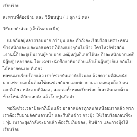
เรียบร้อย
สะพานที่ต้องข้าม และ วิธีขนปูน ( 1 ลูก / 2 คน)
วิธีแบกถังส้วม (เจ็บไหล่นะเนี่ย)
แบกกันอยู่หลายรอบมาก กว่าปูน และ ตัวถังจะเรียบร้อย เพราะค่อน
ข้างหนักและเยอะพอสมควร ก็ต้องแบ่งๆกันไปบ้าง ใครไหวก็ช่วยกัน
..งานนี้ถึงจะดูเป็นงานผู้ชายมาก แต่ผู้หญิงก็แบกได้นะ ถึงจะหนักมากแต่ก็
มีผู้หญิงหลายคน โดยเฉพาะนักศึกษาที่มาด้วยแล้วเป็นผู้หญิงก็แบกกันไป
ได้หลายคนเลยทีเดียว
พอขนมาเรียบร้อยแล้ว เราก็ช่วยกันเอาถังส้วมลง ด้วยความที่มันหนัก
มากเพราะฉะนั้นต้องใช้คนช่วยกันยกและพยายามเอาลงหลุมถึง 5 คน
เลยทีเดียว หลังจากที่ถังลง , สอดท่อทั้งหมดเรียบร้อย ก็เอาดินกลบด้าน
ข้างให้พอดีกับขอบถัง แล้วโบกปูนปิดฝา
พอถึงช่วงเวลาปิดฝาก็เย็นแล้ว อาสาสมัครทุกคนก็เหนื่อยมากแล้ว พวก
เราต้องรีบมาผลัดกันอาบน้ำ และรีบกินข้าว กางมุ้ง ให้เรียบร้อยก่อนที่จะ
1 ทุ่ม เพราะยุงกำลังจะมาแล้ว ต้องรีบเก็บของ , กินข้าว และกางมุ้งให้
เรียบร้อย