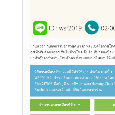
มาแล้วจ้า กับกิจกรรมอาสาสุดน่ารัก ที่จะเปิดโอกาสให้ค
ถุงเท้าที่ผลิตมาจากเส้นใยข้าวโพด จึงเป็นที่มาของชื่อ
มาทำตุ๊กตาร่วมกัน โดยตุ๊กตา ทั้งหมดจะนำไปมอบให้แ
วิธีการสมัคร:
กิจกรรมนี้มีค่าใช้จ่าย ดำเนินตามนี้ 1
WSF2019 2. ชำระเงินค่าสมัครท่านละ 250 บาท โอน
2344747098 ชื่อบัญชี นายฮีซอง ชอย(Heesung Choi) 3.
Facebook และรอเจ้าหน้าที่ยืนยันการเข้าร่วม
จำนวนอาสาสมัครที่รับ:
ค
25