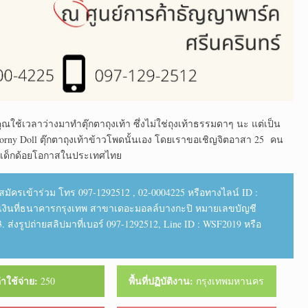
ุณใช้เวลาว่างมาทำตุ๊กตาถุงเท้า ซึ่งไม่ใช่ถุงเท้าธรรมดาๆ นะ แต่เป็น
 Corny Doll ตุ๊กตาถุงเท้าข้าวโพดนั้นเอง โดยเราขอเชิญจิตอาสา 25 คน
ก่เด็กด้อยโอกาสในประเทศไทย
. สมัครเข้าร่วม โทร 097-1292512 , 02-0004225 หรือทางไลน์ ID :
เงินที่ธนาคารกรุงเทพ สาขาเดอะมอลล์บางกะปิ หมายเลขบัญชี
 ส่งรูปถ่ายสลิปมาที่เบอร์ 097-1292512, Line ID : WSF2019 หรือ
่าใช้จ่าย:
พื้นที่ปฏิบัติงาน:
250
กรุงเทพมหานคร