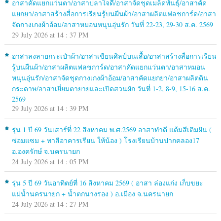
อาสาคัดแยกแว่นตา/อาสาปลาใจดี/อาสาจัดชุดเมล็ดพันธุ์/อาสาคัด
แยกยา/อาสาสร้างสื่อการเรียนรู้บนผืนผ้า/อาสาผลิตแฟลชการ์ด/อาสา
จัดกางเกงผ้าอ้อม/อาสาหมอนหนุนอุ่นรัก วันที่ 22-23, 29-30 ส.ค. 2569
29 July 2026 at 14 : 37 PM
อาสาลงลายกระเป๋าผ้า/อาสาเขียนศิลป์บนเสื้อ/อาสาสร้างสื่อการเรียน
รู้บนผืนผ้า/อาสาผลิตแฟลชการ์ด/อาสาคัดแยกแว่นตา/อาสาหมอน
หนุนอุ่นรัก/อาสาจัดชุดกางเกงผ้าอ้อม/อาสาคัดแยกยา/อาสาผลิตดิน
กระดาษ/อาสาเยี่ยมตายายและเปิดสวนผัก วันที่ 1-2, 8-9, 15-16 ส.ค.
2569
29 July 2026 at 14 : 39 PM
รุ่น 1 ปี 69 วันเสาร์ที่ 22 สิงหาคม พ.ศ.2569 อาสาทำดี แต้มสีเติมฝัน (
ซ่อมแซม + ทาสีอาคารเรียน ให้น้อง ) โรงเรียนบ้านปากคลอง17
อ.องครักษ์ จ.นครนายก
24 July 2026 at 14 : 05 PM
รุ่น 5 ปี 69 วันอาทิตย์ที่ 16 สิงหาคม 2569 ( อาสา ล่องแก่ง เก็บขยะ
แม่น้ำนครนายก + น้ำตกนางรอง ) อ.เมือง จ.นครนายก
24 July 2026 at 14 : 27 PM