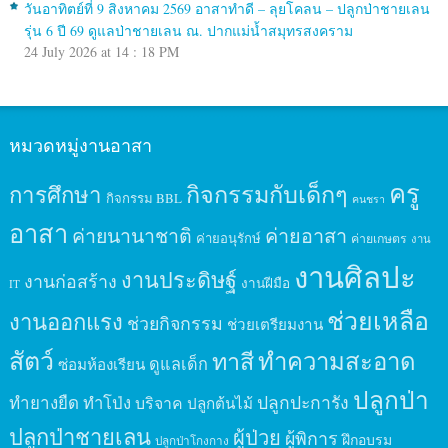
วันอาทิตย์ที่ 9 สิงหาคม 2569 อาสาทำดี – ลุยโคลน – ปลูกป่าชายเลน
รุ่น 6 ปี 69 ดูแลป่าชายเลน ณ. ปากแม่น้ำสมุทรสงคราม
24 July 2026 at 14 : 18 PM
หมวดหมู่งานอาสา
ครู
กิจกรรมกับเด็กๆ
การศึกษา
กิจกรรม BBL
คนชรา
อาสา
ค่ายนานาชาติ
ค่ายอาสา
ค่ายอนุรักษ์
ค่ายเกษตร
งาน
งานศิลปะ
งานประดิษฐ์
งานก่อสร้าง
งานฝีมือ
IT
ช่วยเหลือ
งานออกแรง
ช่วยกิจกรรม
ช่วยเตรียมงาน
สัตว์
ทาสี
ทำความสะอาด
ดูแลเด็ก
ซ่อมห้องเรียน
ปลูกป่า
ปลูกปะการัง
ทำยางยืด
ทำโป่ง
บริจาค
ปลูกต้นไม้
ปลูกป่าชายเลน
ผู้ป่วย
ผู้พิการ
ฝึกอบรม
ปลูกป่าโกงกาง