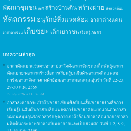
สร้างฝาย
พัฒนาชุมชน
สร้างบ้านดิน
สิ่งแวดล้อม
สตรี
หัตถกรรม
อนุรักษ์สิ่งแวดล้อม
อาสาต่างแดน
เก็บขยะ
เด็กเยาวชน
เรียนรู้เกษตร
อาสาอาเซียน
บทความล่าสุด
อาสาคัดแยกแว่นตา/อาสาปลาใจดี/อาสาจัดชุดเมล็ดพันธุ์/อาสา
คัดแยกยา/อาสาสร้างสื่อการเรียนรู้บนผืนผ้า/อาสาผลิตแฟลช
การ์ด/อาสาจัดกางเกงผ้าอ้อม/อาสาหมอนหนุนอุ่นรัก วันที่ 22-23,
29-30 ส.ค. 2569
29 July 2026 at 14 : 37 PM
อาสาลงลายกระเป๋าผ้า/อาสาเขียนศิลป์บนเสื้อ/อาสาสร้างสื่อการ
เรียนรู้บนผืนผ้า/อาสาผลิตแฟลชการ์ด/อาสาคัดแยกแว่นตา/อาสา
หมอนหนุนอุ่นรัก/อาสาจัดชุดกางเกงผ้าอ้อม/อาสาคัดแยกยา/อาสา
ผลิตดินกระดาษ/อาสาเยี่ยมตายายและเปิดสวนผัก วันที่ 1-2, 8-9,
15-16 ส.ค. 2569