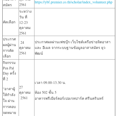
https://ybf.premier.co.th/scholar/index_volunteer.php
2561
สมัคร
ระหว่าง
วัน ที่
คัดเลือก
12-23
ตุลาคม
2561
ประกาศ
ประกาศผลผ่านเฟซบุ๊ก เว็บไซต์เครือข่ายจิตอาสา
24
ผลผู้ผ่าน
ตุลาคม
และ อีเมล จากระบบฐานข้อมูลอาสาสมัคร ยุว
การคัด
2561
พัฒน์
เลือก
กิจกรรม
Pen Pal
Day ครั้ง
ที่ 2
เวลา 09.00-13.30 น.
27
“อาสาผู้
ตุลาคม
ห้อง 502 ชั้น 5
ให้กำลัง
2561
อาคารพรีเมียร์คอร์เปอเรทปาร์ค ศรีนครินทร์
ใจ ผ่าน
การตอบ
จดหมาย