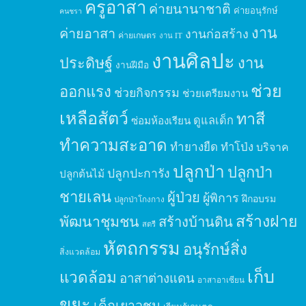
ครูอาสา
ค่ายนานาชาติ
ค่ายอนุรักษ์
คนชรา
งาน
ค่ายอาสา
งานก่อสร้าง
ค่ายเกษตร
งาน IT
งานศิลปะ
ประดิษฐ์
งาน
งานฝีมือ
ช่วย
ออกแรง
ช่วยกิจกรรม
ช่วยเตรียมงาน
เหลือสัตว์
ทาสี
ดูแลเด็ก
ซ่อมห้องเรียน
ทำความสะอาด
ทำยางยืด
ทำโป่ง
บริจาค
ปลูกป่า
ปลูกป่า
ปลูกปะการัง
ปลูกต้นไม้
ชายเลน
ผู้ป่วย
ผู้พิการ
ฝึกอบรม
ปลูกป่าโกงกาง
สร้างฝาย
พัฒนาชุมชน
สร้างบ้านดิน
สตรี
หัตถกรรม
อนุรักษ์สิ่ง
สิ่งแวดล้อม
เก็บ
แวดล้อม
อาสาต่างแดน
อาสาอาเซียน
ขยะ
เด็กเยาวชน