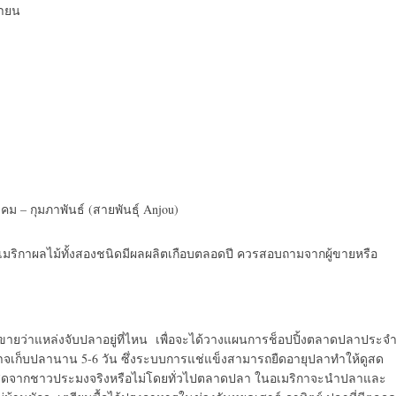
นายน
ม – กุมภาพันธ์ (สายพันธุ์ Anjou)
 ในอเมริกาผลไม้ทั้งสองชนิดมีผลผลิตเกือบตลอดปี ควรสอบถามจากผู้ขายหรือ
ายว่าแหล่งจับปลาอยู่ที่ไหน เพื่อจะได้วางแผนการช็อปปิ้งตลาดปลาประจ
าจเก็บปลานาน 5-6 วัน ซึ่งระบบการแช่แข็งสามารถยืดอายุปลาทำให้ดูสด
าปลาสดจากชาวประมงจริงหรือไม่โดยทั่วไปตลาดปลา ในอเมริกาจะนำปลาและ