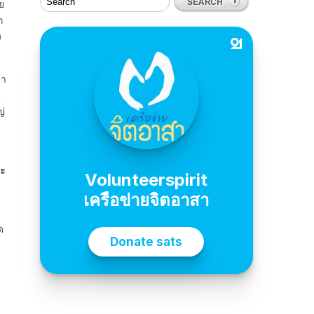
ย
ก
ง
้า
น
ญ่
าะ
ด