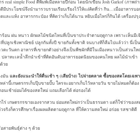
 real simple Food ตีพิมพ์เมื่อหลายปีก่อน โดยนักเขียน Josh Garkof (ภาพถ่า
ที่ดีมีประโยชน์จึงนำมารวบรวมเรียบเรียงไว้ให้แง่คิดที่ว่า กิน…เมื่ออาหารบอ
ดและแห้ง อาหารกระป๋อง ที่คิดว่าเก็บได้นาน หยิบเมื่อไหร่ก็กินได้ เครื่องปรุ
น้าร้อน ฝน หนาว ผักผลไม้ชนิดไหนที่เป็นขาประจำตามฤดูกาล เพราะเห็นมีเจ
ปลูกเชิงพาณิชย์ ปลูกกันทั้งปี ขายกันทั้งชาติ จนบางทีก็ลืมไปแล้วว่า นี่เป็
ชาวตะวันตก อาหารที่เขายกตัวอย่างจึงเป็นพืชผักที่มีในเมืองหนาวเป็นส่วนให
เช่น ปลาทะเลน้ำลึกนำเข้าที่ติดอันดับอาหารยอดนิยมของคนไทย ผลไม้นำเข้า
ยด้วย
และยังแนะนำให้ตื่นเช้า ๆ (เสียบ้าง) ไปจ่ายตลาด ซื้อของสดโดยเฉพ
องมัน
หล่านี้เกษตรกรเก็บปุ๊บขายปั๊บ ใครจะอยากเก็บไว้หลายวัน ขายไม่หมดก็ต้อง
อนเช้าย่อมได้ของสดใหม่ แถมเลือกได้ ต่อรองได้
ากไร่ เกษตรกรขายเองจากสวน ย่อมสดใหม่กว่าเป็นธรรมดา แต่ก็ใช่ว่าของส
ตัวจริงก็ควรศึกษาเรื่องผลผลิตตามฤดูกาล ที่ให้ความสดใหม่ อร่อย รสชาติดี
อสายพันธุ์ต่าง ๆ ด้วย