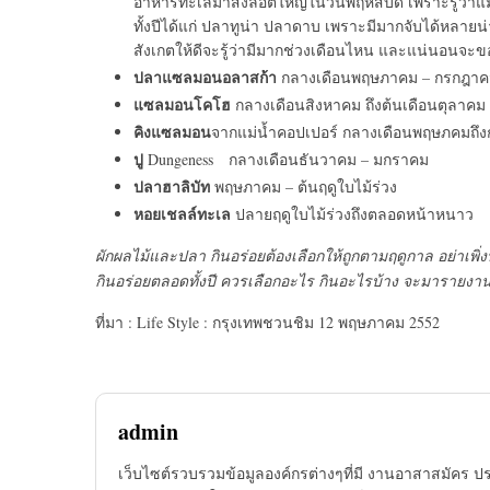
อาหารทะเลมาส่งล็อตใหญ่ในวันพฤหัสบดี เพราะรู้ว่าแม่
ทั้งปีได้แก่ ปลาทูน่า ปลาดาบ เพราะมีมากจับได้หลายน
สังเกตให้ดีจะรู้ว่ามีมากช่วงเดือนไหน และแน่นอนจะขอ
ปลาแซลมอนอลาสก้า
กลางเดือนพฤษภาคม – กรกฎา
แซลมอนโคโฮ
กลางเดือนสิงหาคม ถึงต้นเดือนตุลาคม
คิงแซลมอน
จากแม่น้ำคอปเปอร์ กลางเดือนพฤษภคมถึง
ปู
Dungeness กลางเดือนธันวาคม – มกราคม
ปลาฮาลิบัท
พฤษภาคม – ต้นฤดูใบไม้ร่วง
หอยเชลล์ทะเล
ปลายฤดูใบไม้ร่วงถึงตลอดหน้าหนาว
ผักผลไม้และปลา กินอร่อยต้องเลือกให้ถูกตามฤดูกาล อย่าเพิ
กินอร่อยตลอดทั้งปี ควรเลือกอะไร กินอะไรบ้าง จะมารายง
ที่มา : Life Style : กรุงเทพชวนชิม 12 พฤษภาคม 2552
admin
เว็บไซต์รวบรวมข้อมูลองค์กรต่างๆที่มี งานอาสาสมัคร ป