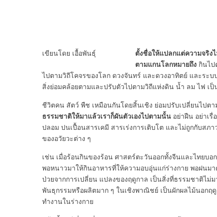
ตั้งชื่อให้แปลกแต่ความจริ
เขียนโดย เอื้อพันธุ์
ตามแกนโลกหมายถึง
กินไปต
ไปตามวิถีโคจรของโลก ดวงจันทร์ และดวงอาทิตย์ และระบบสุร
สิ่งย่อมคล้อยตามและปรับตัวไปตามวิถีแห่งดิน น้ำ ลม ไฟ เป
ชีวิตคน สัตว์ พืช เหมือนกันโดยสิ้นเชิง ย่อมปรับเปลี่ยนไ
ธรรมชาติให้มาแล้วเราก็ผันตัวเองไปตามนั้น
อย่าฝืน อย่าเ
ปลอม ปนเปื้อนสารเคมี สารเร่งการเติบโต และไม่ถูกกับส
ของอวัยวะต่าง ๆ
เช่น เมื่อร้อนกินของร้อน ศาสตร์ตะวันออกทั้งจีนและไทยบอกว
พอหนาวมาให้กินอาหารที่ให้ความอบอุ่นแก่ร่างกาย พอฝนมาตั้
ป่วยจากการเปลี่ยน แปลงของฤดูกาล เป็นสิ่งที่ธรรมชาติไม่มา มน
พันธุกรรมหรือผลิตมาก ๆ ในเชิงพาณิชย์ เป็นผักผลไม้นอกฤ
ทำงานในร่างกาย