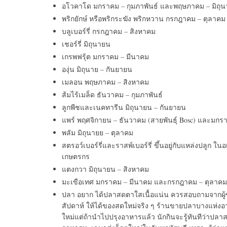
อโวคาโด มกราคม – กุมภาพันธ์ และพฤษภาคม – มิถุ
พริกยักษ์ หรือพริกระฆัง พริกหวาน กรกฎาคม – ตุลาคม
บลูเบอร์รี่ กรกฎาคม – สิงหาคม
เชอร์รี่ มิถุนายน
เกรพฟรุ้ต มกราคม – มีนาคม
องุ่น มิถุนาย – กันยายน
เมลอน พฤษภาคม – สิงหาคม
ส้มไร้เมล็ด ธันวาคม – กุมภาพันธ์
ลูกพีชและเนคทารีน มิถุนายน – กันยายน
แพร์ พฤศจิกายน – ธันวาคม (สายพันธุ์ Bosc) และมกราค
พลัม มิถุนายย – ตุลาคม
สตรอว์เบอร์รี่และราสพ์เบอร์รี่ ขึ้นอยู่กับแหล่งปลูก
เกษตรกร
แตงกวา มิถุนายน – สิงหาคม
มะเขือเทศ มกราคม – มีนาคม และกรกฎาคม – ตุลาคม
ปลา อยาก ได้ปลาสดตาใสเนื้อแน่น ควรสอบถามจากผู้ข
สัปดาห์ ให้ได้ของสดใหม่จริง ๆ ร้านขายปลาบางแห่งอ
ใหม่แต่ถ้านำไปปรุงอาหารแล้ว นักกินจะรู้ทันทีว่