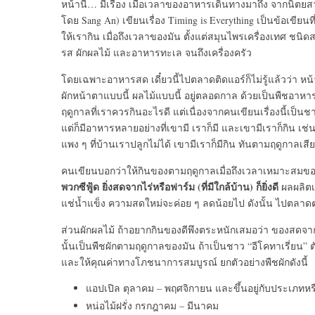
หน้านี้… มีเรื่อง เมื่อเวลาของอาหารเดินทางมาถึง จากนิตยสาร
โดย Sang An) เขียนเรื่อง Timing is Everything เป็นข้อเขียน
ให้เรากิน เมื่อถึงเวลาของมัน ตั้งแต่สมุนไพรเครื่องเทศ ชนิดส
รส ผักผลไม้ และอาหารทะเล จนถึงเครื่องครัว
โดยเฉพาะอาหารสด เดี๋ยวนี้ไปตลาดติดแอร์ก็ไม่รู้แล้วว่า ห
ผักหน้าตาแบบนี้ ผลไม้แบบนี้ อยู่ตลอดกาล ด้วยเป็นพืชอาหารที่
ฤดูกาลที่เราควรกินอะไรดี แต่เนื่องจากคนเขียนเรื่องนี้เป็น
แต่ก็มีอาหารหลายอย่างที่เขามี เราก็มี และเขามีเราก็กิน 
แพง ๆ ที่บ้านเราปลูกไม่ได้ เขามีเราก็มีกิน ทันตามฤดูกาลเสี
คนเขียนบอกว่าให้กินของตามฤดูกาลเมื่อถึงเวลาเหมาะสมข
พวกซีฟู้ด ยิ่งสดจากไร่หรือฟาร์ม (ที่มีใกล้บ้าน) ก็ยิ่งดี
ผลผลิตเ
แช่น้ำแข็ง ความสดใหม่จะค่อย ๆ ลดน้อยไป ดังนั้น ไปตลาดต
ส่วนผักผลไม้ ถ้าอยากกินของดีพึงตระหนักเสมอว่า ของสดจ
นั้นเป็นพืชผักตามฤดูกาลของมัน ถ้าเป็นชาว “อีโคทาเรี่ยน” 
และให้คุณค่าทางโภชนาการสมบูรณ์ ยกตัวอย่างพืชผักดังนี้
แอปเปิล ตุลาคม – พฤศจิกายน และขึ้นอยู่กับประเภทหรื
หน่อไม้ฝรั่ง กรกฎาคม – มีนาคม