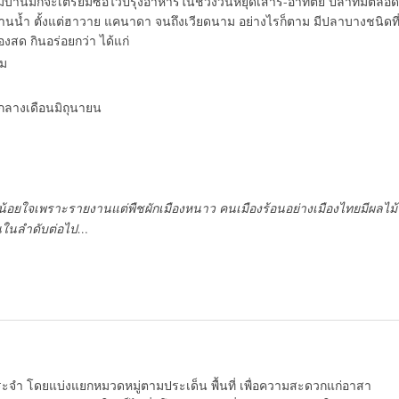
บ้านมักจะเตรียมซื้อไว้ปรุงอาหารในช่วงวันหยุดเสาร์-อาทิตย์ ปลาที่มีตลอด
่านน้ำ ตั้งแต่ฮาวาย แคนาดา จนถึงเวียดนาม อย่างไรก็ตาม มีปลาบางชนิดที
งสด กินอร่อยกว่า ได้แก่
คม
กลางเดือนมิถุนายน
่งน้อยใจเพราะรายงานแต่พืชผักเมืองหนาว คนเมืองร้อนอย่างเมืองไทยมีผลไม้
านในลำดับต่อไป…
ระจำ โดยแบ่งแยกหมวดหมู่ตามประเด็น พื้นที่ เพื่อความสะดวกแก่อาสา