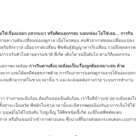
งไม่ใช่เรื่องแปลก แหวกแนว หรือคิดนอกกรอบ นอกกล่อง ไม่ใช่เลย… การกิน
ามความผันเปลี่ยนของฤดูกาล เมื่อโลกหมุน ลมฟ้าอากาศย่อมเปลี่ยนแปลง
ิยจักรวาล เมื่ออากาศเปลี่ยน พืชพันธุ์ธัญญาหารก็เปลี่ยน รวมถึงทุกสรรพ
็นการปรับตัวไปตามธรรมชาติ ที่เกิด เติบโต จนถึงดับไป ตามวิถีแห่งกรรม
การกินตามสิ่งแวดล้อมเป็นเรื่องถูกต้องเหมาะสม ด้วย
ปตามสภาพแวดล้อม
รื่องมาก แถมได้ผลดีต่อสุขภาพด้วย การกินอาหารนอกฤดูกาลอาจได้ของแปลก
ภาวะลมฟ้าอากาศในช่วงเวลานั้น ๆ และจะส่งผลต่อร่างกาย ระบบการทำงาน
่า ร่างกายจะยิ่งร้อน ต้องกินของเย็นดับร้อน เราจึงมีข้าวแช่ ปลาแห้งแตงโ
งท่าจะเป็นหวัด พืชผักในช่วงเวลานั้นจะมีสรรพคุณป้องกันอาการเจ็บไข้ได้
ุษย์ไม่ได้ไปบังคับ ไปขู่เข็ญ ให้พืชชนิดนี้เกิด จะมีก็แต่พืชตัดแต่ง
ดูกาล หรือกินของนำเข้าจากต่างแดน ซึ่งบางทีก็อาจส่งผลกระทบต่อระบบกา