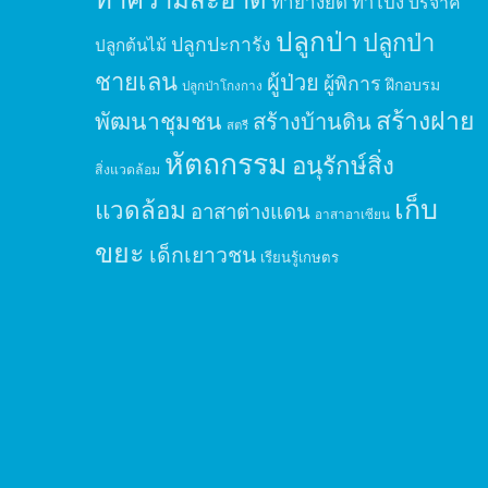
ทำยางยืด
ทำโป่ง
บริจาค
ปลูกป่า
ปลูกป่า
ปลูกปะการัง
ปลูกต้นไม้
ชายเลน
ผู้ป่วย
ผู้พิการ
ฝึกอบรม
ปลูกป่าโกงกาง
สร้างฝาย
พัฒนาชุมชน
สร้างบ้านดิน
สตรี
หัตถกรรม
อนุรักษ์สิ่ง
สิ่งแวดล้อม
เก็บ
แวดล้อม
อาสาต่างแดน
อาสาอาเซียน
ขยะ
เด็กเยาวชน
เรียนรู้เกษตร