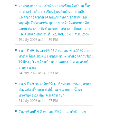
อาสาลงลายกระเป๋าผ้า/อาสาเขียนศิลป์บนเสื้อ/
อาสาสร้างสื่อการเรียนรู้บนผืนผ้า/อาสาผลิต
แฟลชการ์ด/อาสาคัดแยกแว่นตา/อาสาหมอน
หนุนอุ่นรัก/อาสาจัดชุดกางเกงผ้าอ้อม/อาสาคัด
แยกยา/อาสาผลิตดินกระดาษ/อาสาเยี่ยมตายาย
และเปิดสวนผัก วันที่ 1-2, 8-9, 15-16 ส.ค. 2569
29 July 2026 at 14 : 39 PM
รุ่น 1 ปี 69 วันเสาร์ที่ 22 สิงหาคม พ.ศ.2569 อาสา
ทำดี แต้มสีเติมฝัน ( ซ่อมแซม + ทาสีอาคารเรียน
ให้น้อง ) โรงเรียนบ้านปากคลอง17 อ.องครักษ์
จ.นครนายก
24 July 2026 at 14 : 05 PM
รุ่น 5 ปี 69 วันอาทิตย์ที่ 16 สิงหาคม 2569 ( อาสา
ล่องแก่ง เก็บขยะ แม่น้ำนครนายก + น้ำตก
นางรอง ) อ.เมือง จ.นครนายก
24 July 2026 at 14 : 27 PM
วันอาทิตย์ที่ 9 สิงหาคม 2569 อาสาทำดี – ลุย