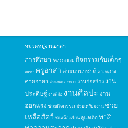
หมวดหมู่งานอาสา
กิจกรรมกับเด็กๆ
การศึกษา
กิจกรรม BBL
ครูอาสา
ค่ายนานาชาติ
ค่ายอนุรักษ์
คนชรา
งาน
ค่ายอาสา
งานก่อสร้าง
ค่ายเกษตร
งาน IT
งานศิลปะ
ประดิษฐ์
งาน
งานฝีมือ
ช่วย
ออกแรง
ช่วยกิจกรรม
ช่วยเตรียมงาน
เหลือสัตว์
ทาสี
ดูแลเด็ก
ซ่อมห้องเรียน
ทำความสะอาด