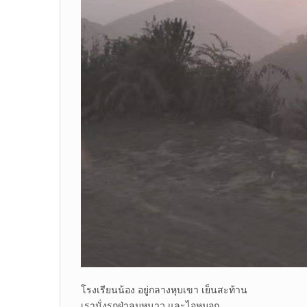
โรงเรียนน้อง อยู่กลางหุบเขา เย็นสะท้าน
เรานั่งรถฝ่าลมหนาว และไอหมอก