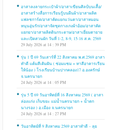
อาสาลงลายกระเป๋าผ้า/อาสาเขียนศิลป์บนเสื้อ/
อาสาสร้างสื่อการเรียนรู้บนผืนผ้า/อาสาผลิต
แฟลชการ์ด/อาสาคัดแยกแว่นตา/อาสาหมอน
หนุนอุ่นรัก/อาสาจัดชุดกางเกงผ้าอ้อม/อาสาคัด
แยกยา/อาสาผลิตดินกระดาษ/อาสาเยี่ยมตายาย
และเปิดสวนผัก วันที่ 1-2, 8-9, 15-16 ส.ค. 2569
29 July 2026 at 14 : 39 PM
รุ่น 1 ปี 69 วันเสาร์ที่ 22 สิงหาคม พ.ศ.2569 อาสา
ทำดี แต้มสีเติมฝัน ( ซ่อมแซม + ทาสีอาคารเรียน
ให้น้อง ) โรงเรียนบ้านปากคลอง17 อ.องครักษ์
จ.นครนายก
24 July 2026 at 14 : 05 PM
รุ่น 5 ปี 69 วันอาทิตย์ที่ 16 สิงหาคม 2569 ( อาสา
ล่องแก่ง เก็บขยะ แม่น้ำนครนายก + น้ำตก
นางรอง ) อ.เมือง จ.นครนายก
24 July 2026 at 14 : 27 PM
วันอาทิตย์ที่ 9 สิงหาคม 2569 อาสาทำดี – ลุย