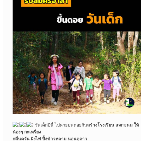
สร้างโรงเรียน แจกขนม ให้
วันเด็กปีนี้ ไปค่ายบนดอยกัน
น้องๆ กะเหรี่ยง
กลิ่นควัน ผิงไฟ ปิ้งข้าวหลาม นอนดูดาว