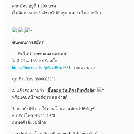
ค่าสมัคร อยู่ที่ 1,190 บาท
(ไม่คิดค่ารถทัวร์ ค่ารถไปลำพูน และรถไฟขากลับ)
ขั้นตอนการสมัคร
อยากลอง ลองเลย
1. เพิ่มไลน์ “
”
ไอดี @lwq1631c หรือคลิ๊ก
https://line.me/R/ti/p/%40lwq1631c
(สะดวกสุด)
ฉุกเฉิน โทร 0800603888
ขึ้นดอย วันเด็ก เต็มหรือยัง
2. แล้วสอบถามว่า “
”
หรือแคปหน้าจอส่งมาเลย ง่ายดี
3. หากยังมีที่ว่าง ให้ท่านโอนค่าสมัครไปที่บัญชี
ธ.กสิกรไทย 7092451970
อนุพงศ์ เลี้ยงมณีกุล
ส่งรูปหน้าจอโอนเงิน หรือถ่ายรูปสลิปส่งทางไลน์