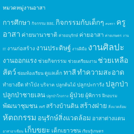
หมวดหมู่งานอาสา
ครู
กิจกรรมกับเด็กๆ
การศึกษา
กิจกรรม BBL
คนชรา
อาสา
ค่ายนานาชาติ
ค่ายอาสา
ค่ายอนุรักษ์
ค่ายเกษตร
งาน
งานศิลปะ
งานประดิษฐ์
งานก่อสร้าง
งานฝีมือ
IT
ช่วยเหลือ
งานออกแรง
ช่วยกิจกรรม
ช่วยเตรียมงาน
สัตว์
ทาสี
ทำความสะอาด
ดูแลเด็ก
ซ่อมห้องเรียน
ปลูกป่า
ปลูกปะการัง
ทำยางยืด
ทำโป่ง
บริจาค
ปลูกต้นไม้
ปลูกป่าชายเลน
ผู้ป่วย
ผู้พิการ
ฝึกอบรม
ปลูกป่าโกงกาง
สร้างฝาย
พัฒนาชุมชน
สร้างบ้านดิน
สิ่งแวดล้อม
สตรี
หัตถกรรม
อนุรักษ์สิ่งแวดล้อม
อาสาต่างแดน
เก็บขยะ
เด็กเยาวชน
เรียนรู้เกษตร
อาสาอาเซียน