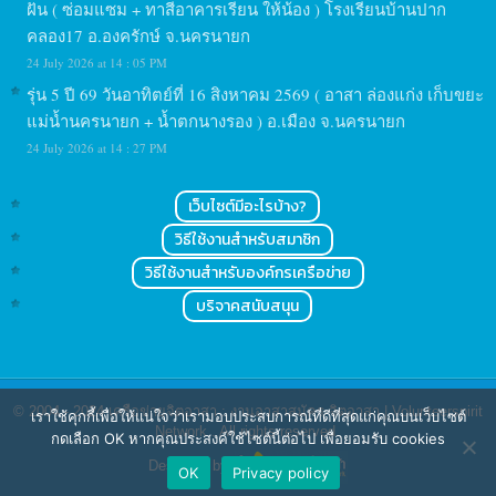
ฝัน ( ซ่อมแซม + ทาสีอาคารเรียน ให้น้อง ) โรงเรียนบ้านปาก
คลอง17 อ.องครักษ์ จ.นครนายก
24 July 2026 at 14 : 05 PM
รุ่น 5 ปี 69 วันอาทิตย์ที่ 16 สิงหาคม 2569 ( อาสา ล่องแก่ง เก็บขยะ
แม่น้ำนครนายก + น้ำตกนางรอง ) อ.เมือง จ.นครนายก
24 July 2026 at 14 : 27 PM
เว็บไซต์มีอะไรบ้าง?
วิธีใช้งานสำหรับสมาชิก
วิธีใช้งานสำหรับองค์กรเครือข่าย
บริจาคสนับสนุน
© 2004 - 2024
เครือข่ายจิตอาสา : งานอาสาสมัคร จิตอาสา | Volunteerspirit
เราใช้คุกกี้เพื่อให้แน่ใจว่าเรามอบประสบการณ์ที่ดีที่สุดแก่คุณบนเว็บไซต์
Network
. All rights reserved.
กดเลือก OK หากคุณประสงค์ใช้ไซต์นี้ต่อไป เพื่อยอมรับ cookies
Designed by
OK
Privacy policy