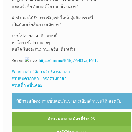
และแจ้งชื่อ กับเบอร์โทร มาด้วยนะครับ
4. ท่านจะได้รับการเชิญเข้าไลน์กลุ่มกิจกรรมนี้
เป็นอันเสร็จสิ้นการสมัครครับ
การไปค่ายอาสาดีๆ แบบนี้
หาโอกาสไปยากมากๆ
สนใจ รีบจองกันมานะครับ เดี๋ยวเต็ม
จัดเลย
>>
https://line.me/R/ti/p/%40lwq1631c
#ค่ายอาสา
#จิตอาสา
#งานอาสา
#รับสมัครอาสา
#กิจกรรมอาสา
#วันเด็ก
#ขึ้นดอย
วิธีการสมัคร:
ตามขั้นตอนในรายละเอียดด้านบนได้เลยครับ
จำนวนอาสาสมัครที่รับ:
28