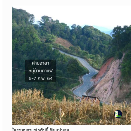
ใครชอบกาแฟ ทริปนี้ ฟินแน่นอน