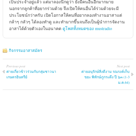
เป็นประจำอยู่แล้ว แต่มาลองนึกดูว่า ยังมีคนอื่นอีกมากมาย
นอกจากลูกค้าที่อยากร่วมด้วย จึงเปิดให้คนอื่นได้ร่วมด้วยจะมี
ประโยชน์กว่าครับ เปิดโอกาสให้คนที่อยากลองทำงานอาสาแต่
กล้าๆ กลัวๆ ได้ลองทำดู และทำมากขึ้นจนถึงเป็นผู้นำการจัดงาน
อาสาได้ด้วยตัวเองในอนาคต
ดูโพสทั้งหมดของ mustradio
กิจกรรมอาสาสมัคร
Previous post
Next post
ค่ายเกี่ยวข้าวร่วมกับกลุ่มชาวนา
ค่ายอนุรักษ์สิ่งดีงาม รณรงค์เก็บ
เกษตรอินทรีย์
ขยะ พิทักษ์ภูกระดึง ปี ๖๓ (1-3
ม.ค.64)