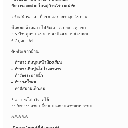
กับการออกค่าย ในหมู่บ้านไร่กาแฟ ☕
? รับสมัครอาสา ที่อยากลอง อยากลุย 28 ท่าน
ขึ้นดอย ท้าหนาว ไปพัฒนา ร.ร.กลางหุบเขา
ร.ร.บ้านดูลาเปอร์ อ.แม่ลาน้อย จ.แม่ฮ่องสอน
6-7 กุมภา 64
☕ ช่วยชาวบ้าน
– ทำทางเดินปูนหน้าห้องเรียน
– ทำทางเดินปูนไปโรงอาหาร
– ทำร่องระบายน้ำ
– ทำรางน้ำฝน
– ทาสีสนามเด็กเล่น
* เอาของไปบริจาคได้
** กิจกรรมอาจเปลี่ยนแปลงตามความเหมาะสม
☕☕☕☕☕
เดินทางวันศุกร์ที่ 5 กุมภา 64