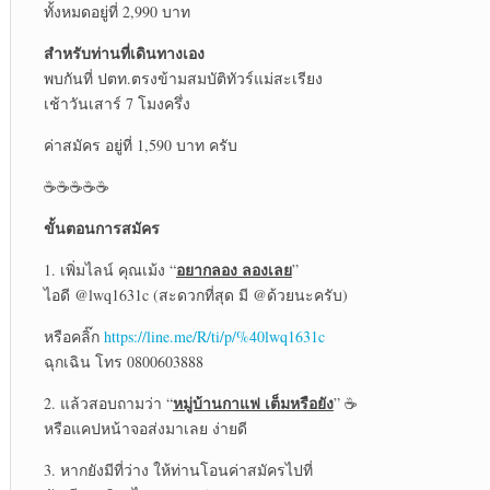
ทั้งหมดอยู่ที่ 2,990 บาท
สำหรับท่านที่เดินทางเอง
พบกันที่ ปตท.ตรงข้ามสมบัติทัวร์แม่สะเรียง
เช้าวันเสาร์ 7 โมงครึ่ง
ค่าสมัคร อยู่ที่ 1,590 บาท ครับ
☕☕☕☕☕
ขั้นตอนการสมัคร
อยากลอง ลองเลย
1. เพิ่มไลน์ คุณเม้ง “
”
ไอดี @lwq1631c (สะดวกที่สุด มี @ด้วยนะครับ)
หรือคลิ๊ก
https://line.me/R/ti/p/%40lwq1631c
ฉุกเฉิน โทร 0800603888
หมู่บ้านกาแฟ เต็มหรือยัง
2. แล้วสอบถามว่า “
” ☕
หรือแคปหน้าจอส่งมาเลย ง่ายดี
3. หากยังมีที่ว่าง ให้ท่านโอนค่าสมัครไปที่