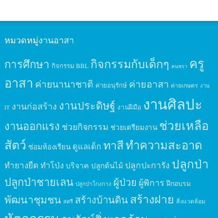
หมวดหมู่งานอาสา
ครู
กิจกรรมกับเด็กๆ
การศึกษา
กิจกรรม BBL
คนชรา
อาสา
ค่ายนานาชาติ
ค่ายอาสา
ค่ายอนุรักษ์
ค่ายเกษตร
งาน
งานศิลปะ
งานประดิษฐ์
งานก่อสร้าง
งานฝีมือ
IT
ช่วยเหลือ
งานออกแรง
ช่วยกิจกรรม
ช่วยเตรียมงาน
สัตว์
ทาสี
ทำความสะอาด
ดูแลเด็ก
ซ่อมห้องเรียน
ปลูกป่า
ปลูกปะการัง
ทำยางยืด
ทำโป่ง
บริจาค
ปลูกต้นไม้
ปลูกป่าชายเลน
ผู้ป่วย
ผู้พิการ
ฝึกอบรม
ปลูกป่าโกงกาง
สร้างฝาย
พัฒนาชุมชน
สร้างบ้านดิน
สิ่งแวดล้อม
สตรี