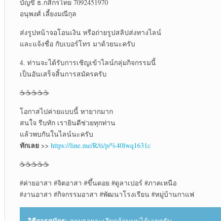
บัญขี ธ.กสิกรไทย 7092451970
อนุพงศ์ เลี้ยงมณีกุล
ส่งรูปหน้าจอโอนเงิน หรือถ่ายรูปสลิปส่งทางไลน์
และแจ้งชื่อ กับเบอร์โทร มาด้วยนะครับ
4. ท่านจะได้รับการเชิญเข้าไลน์กลุ่มกิจกรรมนี้
เป็นอันเสร็จสิ้นการสมัครครับ
☕☕☕☕☕
โอกาสไปค่ายแบบนี้ หายากมาก
สนใจ รีบทัก เรายินดีช่วยทุกท่าน
แล้วพบกันในไลน์นะครับ
ทักเลย
>>
https://line.me/R/ti/p/%40lwq1631c
☕☕☕☕☕
#ค่ายอาสา #จิตอาสา #ขึ้นดอย #ดูลาเปอร์ #ภาคเหนือ
#งานอาสา #กิจกรรมอาสา #พัฒนาโรงเรียน #หมู่บ้านกาแฟ
วิธีการสมัคร:
ตามรายละเอียดด้านบนได้เลยครับ