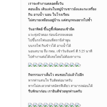
เราจะทำงานตลอดทั้งวัน
ตอนเย็น เดินเล่นในหมู่บ้านชาวม้งและกะเหรี่ยง
กิน อาบน้ำ นอน ในโรงเรียน
ไม่สบายเหมือนอยู่บ้าน แต่สนุกจนอยากไปซ้ำ
วันอาทิตย์ ขึ้นภูชี้เพ้อตอนเช้ามืด
แวะทุ่งบัวตอง ก่อนนั่งรถลงดอย
ไปขึ้นรถไฟนอนที่สถานีลำพูน
บนรถไฟ กินข้าวได้ อาบน้ำได้
นอนสบาย ถึง กทม. เช้าวันจันทร์ ตี 5:25 นาที
ไปทำงานต่อได้เลยโดยไม่ต้องลางาน
กิจกรรมเราเต็มไว คนชอบไปแล้วไปอีก
หากท่านสนใจ รีบติดต่อมาครับ
หากไม่สะดวกค่าสมัครทีเดียว สามารถผ่อนได้
รีบทักมาก่อน เรายินดีช่วยทุกท่านครับ