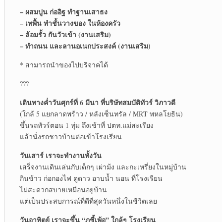
– ผสมปูน ก่ออิฐ ทำฐานเสาธง
– เทพื้น ทำชั้นวางของ ในห้องครัว
– ล้อมรั้ว กันวัวเข้า (งานเสริม)
– ทำถนน และลานอเนกประสงค์ (งานเสริม)
* สามารถนำของไปบริจาคได้
???
เดินทางค่ำวันศุกร์ที่ 6 มีนา ที่บริษัทสมบัติทัวร์ วิภาวดี
(ใกล้ 5 แยกลาดพร้าว / หลังเซ็นทรัล / MRT พหลโยธิน)
ขึ้นรถทัวร์ตอน 1 ทุ่ม ถึงเช้าที่ ปตท.แม่สะเรียง
แล้วนั่งรถชาวบ้านต่อเข้าโรงเรียน
วันเสาร์ เราจะทำงานทั้งวัน
เสร็จงานเดินเล่นกับเด็กๆ เผ่าม้ง และกะเหรี่ยงในหมู่บ้าน
กินข้าว ก่อกองไฟ ดูดาว อาบน้ำ นอน ที่โรงเรียน
ไม่สะดวกสบายเหมือนอยูบ้าน
แต่เป็นประสบการณ์ที่ดีที่สุดวันหนึ่งในชีวิตเลย
วันอาทิตย์ เราจะขึ้น “ภูชี้เพ้อ” ใกล้ๆ โรงเรียน