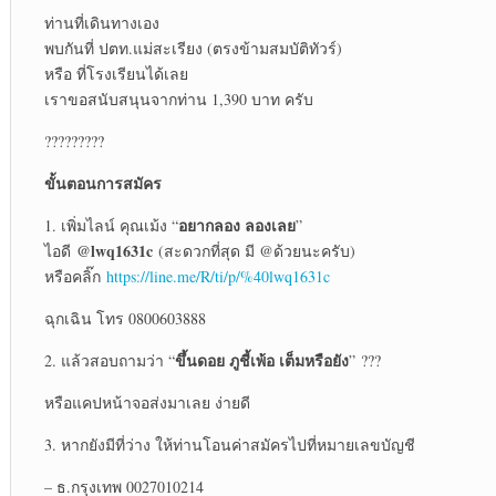
ท่านที่เดินทางเอง
พบกันที่ ปตท.แม่สะเรียง (ตรงข้ามสมบัติทัวร์)
หรือ ที่โรงเรียนได้เลย
เราขอสนับสนุนจากท่าน 1,390 บาท ครับ
?????????
ขั้นตอนการสมัคร
อยากลอง ลองเลย
1. เพิ่มไลน์ คุณเม้ง “
”
@lwq1631c
ไอดี
(สะดวกที่สุด มี @ด้วยนะครับ)
หรือคลิ๊ก
https://line.me/R/ti/p/%40lwq1631c
ฉุกเฉิน โทร 0800603888
ขึ้นดอย ภูชี้เพ้อ เต็มหรือยัง
2. แล้วสอบถามว่า “
” ???
หรือแคปหน้าจอส่งมาเลย ง่ายดี
3. หากยังมีที่ว่าง ให้ท่านโอนค่าสมัครไปที่หมายเลขบัญชี
– ธ.กรุงเทพ 0027010214