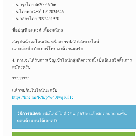
– ธ.กรุงไทย 4620056766
– ธ.ไทยพาณิชย์ 1912034646
– ธ.กสิกรไทย 7092451970
ชื่อบัญชี อนุพงศ์ เลี้ยงมณีกุล
ส่งรูปหน้าจอโอนเงิน หรือถ่ายรูปสลิปส่งทางไลน์
และแจ้งชื่อ กับเบอร์โทร มาด้วยนะครับ
4. ท่านจะได้รับการเชิญเข้าไลน์กลุ่มกิจกรรมนี้ เป็นอันเสร็จสิ้นการ
สมัครครับ
?????????
แล้วพบกันในไลน์นะครับ
https://line.me/R/ti/p/%40lwq1631c
วิธีการสมัคร:
เพิ่มไลน์ ไอดี @lwq1631c แล้วติดต่อมาตามขั้น
ตอนด้านบนได้เลยครับ