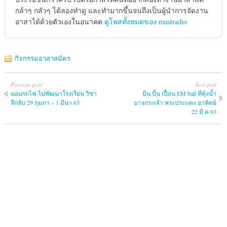
กล้าๆ กลัวๆ ได้ลองทำดู และทำมากขึ้นจนถึงเป็นผู้นำการจัดงาน
อาสาได้ด้วยตัวเองในอนาคต
ดูโพสทั้งหมดของ mustradio
กิจกรรมอาสาสมัคร
Previous post
Next post
นอนรถไฟ ไปพัฒนาโรงเรียน วิชา
ปั่น ปั้น เปื้อน EM ball ที่คุ้งน้ำ
ลึกลับ 29 กุมภา – 1 มีนา 63
บางกระเจ้า พระประแดง อาทิตย์
22 มี.ค 63