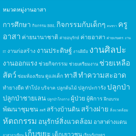
หมวดหมู่งานอาสา
ครู
กิจกรรมกับเด็กๆ
การศึกษา
กิจกรรม BBL
คนชรา
อาสา
ค่ายนานาชาติ
ค่ายอาสา
ค่ายอนุรักษ์
ค่ายเกษตร
งาน
งานศิลปะ
งานประดิษฐ์
งานก่อสร้าง
งานฝีมือ
IT
ช่วยเหลือ
งานออกแรง
ช่วยกิจกรรม
ช่วยเตรียมงาน
สัตว์
ทาสี
ทำความสะอาด
ดูแลเด็ก
ซ่อมห้องเรียน
ปลูกป่า
ปลูกปะการัง
ทำยางยืด
ทำโป่ง
บริจาค
ปลูกต้นไม้
ปลูกป่าชายเลน
ผู้ป่วย
ผู้พิการ
ฝึกอบรม
ปลูกป่าโกงกาง
สร้างฝาย
พัฒนาชุมชน
สร้างบ้านดิน
สิ่งแวดล้อม
สตรี
หัตถกรรม
อนุรักษ์สิ่งแวดล้อม
อาสาต่างแดน
เก็บขยะ
เด็กเยาวชน
เรียนรู้เกษตร
อาสาอาเซียน