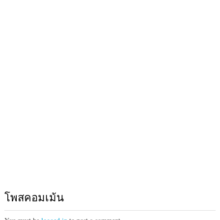
โพสคอมเม้น