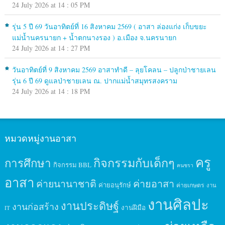
24 July 2026 at 14 : 05 PM
รุ่น 5 ปี 69 วันอาทิตย์ที่ 16 สิงหาคม 2569 ( อาสา ล่องแก่ง เก็บขยะ
แม่น้ำนครนายก + น้ำตกนางรอง ) อ.เมือง จ.นครนายก
24 July 2026 at 14 : 27 PM
วันอาทิตย์ที่ 9 สิงหาคม 2569 อาสาทำดี – ลุยโคลน – ปลูกป่าชายเลน
รุ่น 6 ปี 69 ดูแลป่าชายเลน ณ. ปากแม่น้ำสมุทรสงคราม
24 July 2026 at 14 : 18 PM
หมวดหมู่งานอาสา
ครู
กิจกรรมกับเด็กๆ
การศึกษา
กิจกรรม BBL
คนชรา
อาสา
ค่ายนานาชาติ
ค่ายอาสา
ค่ายอนุรักษ์
ค่ายเกษตร
งาน
งานศิลปะ
งานประดิษฐ์
งานก่อสร้าง
งานฝีมือ
IT