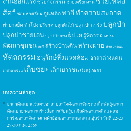
ช่วยเหลือ
งานออกแรง
ช่วยกิจกรรม
ช่วยเตรียมงาน
สัตว์
ทาสี
ทำความสะอาด
ดูแลเด็ก
ซ่อมห้องเรียน
ปลูกป่า
ปลูกปะการัง
ทำยางยืด
ทำโป่ง
บริจาค
ปลูกต้นไม้
ปลูกป่าชายเลน
ผู้ป่วย
ผู้พิการ
ฝึกอบรม
ปลูกป่าโกงกาง
สร้างฝาย
พัฒนาชุมชน
สร้างบ้านดิน
สิ่งแวดล้อม
สตรี
หัตถกรรม
อนุรักษ์สิ่งแวดล้อม
อาสาต่างแดน
เก็บขยะ
เด็กเยาวชน
เรียนรู้เกษตร
อาสาอาเซียน
บทความล่าสุด
อาสาคัดแยกแว่นตา/อาสาปลาใจดี/อาสาจัดชุดเมล็ดพันธุ์/อาสา
คัดแยกยา/อาสาสร้างสื่อการเรียนรู้บนผืนผ้า/อาสาผลิตแฟลช
การ์ด/อาสาจัดกางเกงผ้าอ้อม/อาสาหมอนหนุนอุ่นรัก วันที่ 22-23,
29-30 ส.ค. 2569