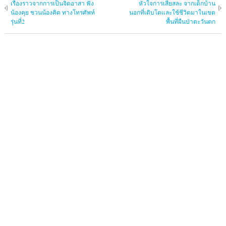
เรื่องราวจากการเป็นจิตอาสา ฟัง
หัวใจการเสียสละ จากเด็กบ้าน
น้องคุย ชวนน้องคิด ทางโทรศัพท์
นอกที่เติบโตและใช้ชีวิตมาในเขต
รุ่นที่2
พื้นที่ผืนป่าตะวันตก