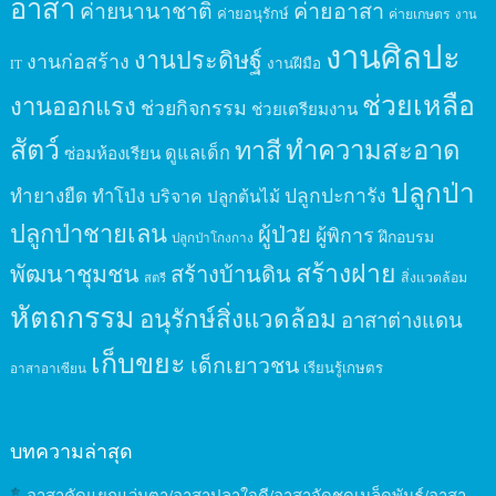
อาสา
ค่ายนานาชาติ
ค่ายอาสา
ค่ายอนุรักษ์
ค่ายเกษตร
งาน
งานศิลปะ
งานประดิษฐ์
งานก่อสร้าง
งานฝีมือ
IT
ช่วยเหลือ
งานออกแรง
ช่วยกิจกรรม
ช่วยเตรียมงาน
สัตว์
ทาสี
ทำความสะอาด
ดูแลเด็ก
ซ่อมห้องเรียน
ปลูกป่า
ปลูกปะการัง
ทำยางยืด
ทำโป่ง
บริจาค
ปลูกต้นไม้
ปลูกป่าชายเลน
ผู้ป่วย
ผู้พิการ
ฝึกอบรม
ปลูกป่าโกงกาง
สร้างฝาย
พัฒนาชุมชน
สร้างบ้านดิน
สิ่งแวดล้อม
สตรี
หัตถกรรม
อนุรักษ์สิ่งแวดล้อม
อาสาต่างแดน
เก็บขยะ
เด็กเยาวชน
เรียนรู้เกษตร
อาสาอาเซียน
บทความล่าสุด
อาสาคัดแยกแว่นตา/อาสาปลาใจดี/อาสาจัดชุดเมล็ดพันธุ์/อาสา