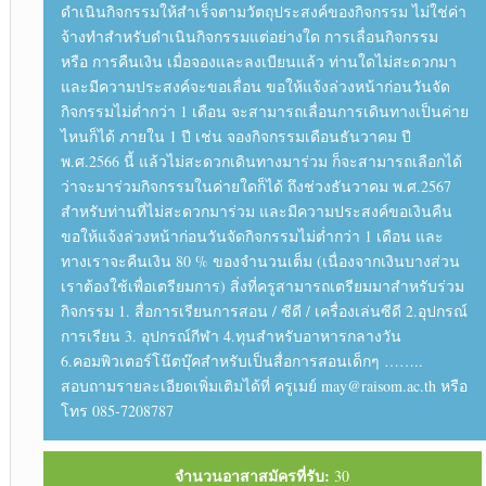
ดำเนินกิจกรรมให้สำเร็จตามวัตถุประสงค์ของกิจกรรม ไม่ใช่ค่า
จ้างทำสำหรับดำเนินกิจกรรมแต่อย่างใด การเลื่อนกิจกรรม
หรือ การคืนเงิน เมื่อจองและลงเบียนแล้ว ท่านใดไม่สะดวกมา
และมีความประสงค์จะขอเลื่อน ขอให้แจ้งล่วงหน้าก่อนวันจัด
กิจกรรมไม่ต่ำกว่า 1 เดือน จะสามารถเลื่อนการเดินทางเป็นค่าย
ไหนก็ได้ ภายใน 1 ปี เช่น จองกิจกรรมเดือนธันวาคม ปี
พ.ศ.2566 นี้ แล้วไม่สะดวกเดินทางมาร่วม ก็จะสามารถเลือกได้
ว่าจะมาร่วมกิจกรรมในค่ายใดก็ได้ ถึงช่วงธันวาคม พ.ศ.2567
สำหรับท่านที่ไม่สะดวกมาร่วม และมีความประสงค์ขอเงินคืน
ขอให้แจ้งล่วงหน้าก่อนวันจัดกิจกรรมไม่ต่ำกว่า 1 เดือน และ
ทางเราจะคืนเงิน 80 % ของจำนวนเต็ม (เนื่องจากเงินบางส่วน
เราต้องใช้เพื่อเตรียมการ) สิ่งที่ครูสามารถเตรียมมาสำหรับร่วม
กิจกรรม 1. สื่อการเรียนการสอน / ซีดี / เครื่องเล่นซีดี 2.อุปกรณ์
การเรียน 3. อุปกรณ์กีฬา 4.ทุนสำหรับอาหารกลางวัน
6.คอมพิวเตอร์โน๊ตบุ๊คสำหรับเป็นสื่อการสอนเด็กๆ ……..
สอบถามรายละเอียดเพิ่มเติมได้ที่ ครูเมย์ may@raisom.ac.th หรือ
โทร 085-7208787
จำนวนอาสาสมัครที่รับ:
30