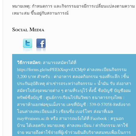
หมายเหตุ: กำหนดการ และกิจกรรมอาจมีการเปลี่ยนแปลงตามความ
เหมาะสม ขึ้นอยู่กับสถานการณ์
Social Media
วิธีการสมัคร:
สามารถสมัครได้ที่
https://forms.gle/nePEEhXoqrviUCMp9 ค่าลงทะเบียนกิจกรรม
3,200 บาท สำหรับ : ค่าอาหาร ตลอดกิจกรรม ของที่ระลึก 1ชิ้น
ประกันอุบัติเหตุ ค่าเช่ารถระหว่างกิจกรรม + น้ำมัน รับ ส่งอาสา
สมัครไปยังจุดหมายต่าง ๆ ตามที่ระบุไว้ ทั้งนี้ ชื่อบัญชี บัญชีออม
ทรัพย์ชื่อบัญชี : ศูนย์การเรียนไร่ส้มวิทยา ธนาคารกรุงไทย :
สาขาห้าแยกพ่อขุนเม็งราย เลขที่บัญชี : 539-0-57058-8หลังจาก
โอนค่าลงทะเบียนแล้ว เขียนชื่อ เบอร์โทร ส่งมาที่เมล
may@raisom.ac.th หรือ สามารถแจ้งได้ที่ Facebook : ครูนอก
บ้าน ได้เลยครับ หมายเหตุ: ค่าลงทะเบียน / ค่ากิจกรรม /ค่าใช้
จ่าย หมายถึงค่าใช้จ่ายที่ผู้เข้าร่วมยินดีบริจาคสมทบเพื่อเป็นการ