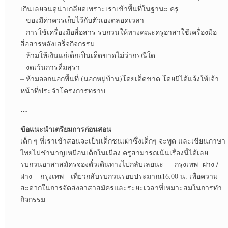
เกินเลยจนดูน่าเกลียดเพราะเราเข้าพื้นที่ในฐานะ ครู
– ของมีค่าควรเก็บไว้กับตัวเองตลอดเวลา
– การใช้เครื่องมือสื่อสาร รบกวนให้ทางคณะครูอาสาใช้เครื่องมือ
สื่อสารหลังเสร็จกิจกรรม
– ห้ามให้เงินแก่เด็กเป็นเด็ดขาดไม่ว่ากรณีใด
– งดเว้นการดื่มสุรา
– ห้ามออกนอกพื้นที่ (นอกหมู่บ้าน)โดยเด็ดขาด โดยมิได้แจ้งให้เจ้า
หน้าที่ประจำโครงการทราบ
…
ข้อแนะนำเตรียมการก่อนสอน
เด็ก ๆ ที่เราเข้าสอนจะเป็นเด็กชนเผ่าซึ่งเด็กๆ จะพูด และเขียนภาษา
ไทยไม่ชำนาญเหมือนเด็กในเมือง ครูสามารถเน้นเรื่องนี้ได้เลย
รบกวนอาสาสมัครจองตั๋วเดินทางไปกลับเลยนะ กรุงเทพ- ฝาง /
ฝาง – กรุงเทพ เที่ยวกลับรบกวนรอบประมาณ16.00 น. เพื่อความ
สะดวกในการจัดส่งอาสาสมัครและระยะเวลาที่เหมาะสมในการทำ
กิจกรรม