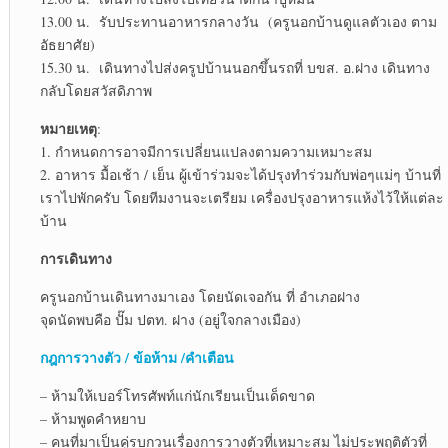
13.00 น. รับประทานอาหารกลางวัน (ครูนอกบ้านดูแลตัวเอง ตาม
อัธยาศัย)
15.30 น. เดินทางไปส่งครูปบ้านนอกขึ้นรถที่ บขส. อ.ฝาง เดินทาง
กลับโดยสวัสดิภาพ
หมายเหตุ
:
1. กำหนดการอาจมีการเปลี่ยนแปลงตามความเหมาะสม
2. อาหาร มื้อเช้า / เย็น ผู้เข้าร่วมจะได้ปรุงทำร่วมกับพ่อๆแม่ๆ บ้านที่
เราไปพักครับ โดยทีมงานจะเตรียม เครื่องปรุงอาหารแห้งไว้ให้แต่ละ
บ้าน
การเดินทาง
ครูนอกบ้านเดินทางมาเอง โดยนัดเจอกัน ที่ อำเภอฝาง
จุดนัดพบคือ ปั๊ม ปตท. ฝาง (อยู่ใจกลางเมือง)
กฎการวางตัว / ข้อห้าม /คำเตือน
– ห้ามให้เบอร์โทรศัพท์แก่นักเรียนเป็นเด็ดขาด
– ห้ามพูดคำหยาบ
– คนที่มาเป็นคู่รบกวนเรื่องการวางตัวที่เหมาะสม ไม่ประพฤติตัวที่