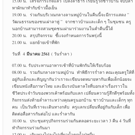
15.00 น. เสร็จภาระกิจแล้ว ไปลงลำธาร เรียนรู้วิถีชาวบ้าน จับปลา
หาผักมาทำกับข้าวมื้อเย็น
19.00 น. ร่วมกันบริเวณกลางลานหมู่บ้านในคืนนี้จะมีการแสดง ”
วัฒนธรรมของชนเผ่าลาหู่ ” จากชาวบ้านและเด็ก ๆ ในชุมชน ครู
นอกบ้านสามารถสวมชุดชนเผ่ามาร่วมงานในค่ำคืนนี้ได้
20.00 น. สรุปกิจกรรม ชี้เเจงกำหนดการวันพรุ่งนี้
21.00 น. แยกย้ายเข้าที่พัก
มีนาคม 2561
วันที่ 4
( วันร่ำลา )
07.00 น. รับประทานอาหารเช้าที่บ้านพักกันให้เรียบร้อย
08.00 น. รวมกันกลางลานหมู่บ้าน ทำพิธีการร่ำลา คณะคุณครูให้ที่
อยู่กับเด็กและสัญญากันว่าเราจะเขียนจดหมายหากันเพื่อเด็กน้อยจะ
เขียนหนังสือภาษาไทย และมีแรงบันดาลใจที่บอกเล่าเรื่องราวใน
ชีวิตประจำวันของพวกเค้าพร้อมกับแลก เปลี่ยนความรู้สึกดีๆพร้อมทั้ง
กิจกรรมส่งท้ายล่ำลาระหว่างคุณครูนอกบ้าน ชาวบ้านและเด็กๆ ทุก
คน เป็นวันที่เราจะเดินทางกลับ ครูแลกเปลี่ยนที่อยู่กันกับเด็ก เพื่อ
ติดต่อสื่อสารกันต่อไป และร่ำลากัน
10.00 น. ประชุมสรุปกิจกรรมร่วมกันตลอดระยะเวลา 3 คืน 4 วันที่
ทำกิจกรรมร่วมกันมา
12.00 น. เดินทางไปลงไปเที่ยวน้ำตกน้ำปู่หมื่น