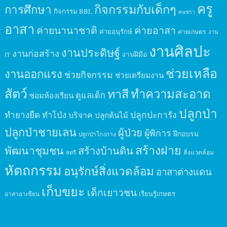
ครู
กิจกรรมกับเด็กๆ
การศึกษา
กิจกรรม BBL
คนชรา
อาสา
ค่ายนานาชาติ
ค่ายอาสา
ค่ายอนุรักษ์
ค่ายเกษตร
งาน
งานศิลปะ
งานประดิษฐ์
งานก่อสร้าง
งานฝีมือ
IT
ช่วยเหลือ
งานออกแรง
ช่วยกิจกรรม
ช่วยเตรียมงาน
สัตว์
ทาสี
ทำความสะอาด
ดูแลเด็ก
ซ่อมห้องเรียน
ปลูกป่า
ปลูกปะการัง
ทำยางยืด
ทำโป่ง
บริจาค
ปลูกต้นไม้
ปลูกป่าชายเลน
ผู้ป่วย
ผู้พิการ
ฝึกอบรม
ปลูกป่าโกงกาง
สร้างฝาย
พัฒนาชุมชน
สร้างบ้านดิน
สิ่งแวดล้อม
สตรี
หัตถกรรม
อนุรักษ์สิ่งแวดล้อม
อาสาต่างแดน
เก็บขยะ
เด็กเยาวชน
เรียนรู้เกษตร
อาสาอาเซียน