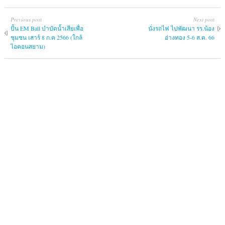
Previous post
Next post
ปั้น EM Ball บำบัดน้ำเสียเพื่อ
นั่งรถไฟ ไปพัฒนา รร.น้อง
ชุมชน เสาร์ 8 ก.ค 2566 (ใกล้
อ่างทอง 5-6 ส.ค. 66
ไอคอนสยาม)