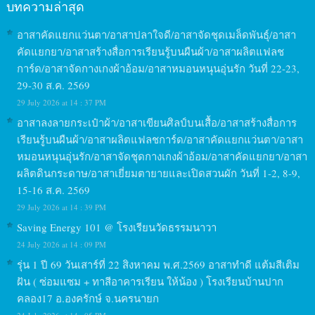
บทความล่าสุด
อาสาคัดแยกแว่นตา/อาสาปลาใจดี/อาสาจัดชุดเมล็ดพันธุ์/อาสา
คัดแยกยา/อาสาสร้างสื่อการเรียนรู้บนผืนผ้า/อาสาผลิตแฟลช
การ์ด/อาสาจัดกางเกงผ้าอ้อม/อาสาหมอนหนุนอุ่นรัก วันที่ 22-23,
29-30 ส.ค. 2569
29 July 2026 at 14 : 37 PM
อาสาลงลายกระเป๋าผ้า/อาสาเขียนศิลป์บนเสื้อ/อาสาสร้างสื่อการ
เรียนรู้บนผืนผ้า/อาสาผลิตแฟลชการ์ด/อาสาคัดแยกแว่นตา/อาสา
หมอนหนุนอุ่นรัก/อาสาจัดชุดกางเกงผ้าอ้อม/อาสาคัดแยกยา/อาสา
ผลิตดินกระดาษ/อาสาเยี่ยมตายายและเปิดสวนผัก วันที่ 1-2, 8-9,
15-16 ส.ค. 2569
29 July 2026 at 14 : 39 PM
Saving Energy 101 @ โรงเรียนวัดธรรมนาวา
24 July 2026 at 14 : 09 PM
รุ่น 1 ปี 69 วันเสาร์ที่ 22 สิงหาคม พ.ศ.2569 อาสาทำดี แต้มสีเติม
ฝัน ( ซ่อมแซม + ทาสีอาคารเรียน ให้น้อง ) โรงเรียนบ้านปาก
คลอง17 อ.องครักษ์ จ.นครนายก