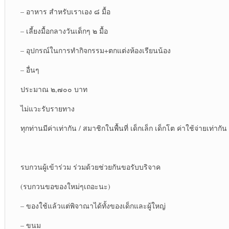
– อาหาร สำหรับเราเอง ๘ มื้อ
– เลี้ยงมื้อกลางวันเด็กๆ ๒ มื้อ
– อุปกรณ์ในการทำกิจกรรม+ตกแต่งห้องเรียนน้อง
– อื่นๆ
ประมาณ ๒,๗๐๐ บาท
ไม่แวะรับรายทาง
ทุกท่านมีค่าเท่ากัน / สมาชิกในพื้นที่ เด็กเล็ก เด็กโต ค่าใช้จ่ายเท่ากัน
รบกวนผู้เข้าร่วม ร่วมด้วยช่วยกันขอรับบริจาค
(รบกวนขอของใหม่ๆเถอะนะ)
– ของใช้แล้วแต่พิจาณาได้ทั้งของเด็กและผู้ใหญ่
– ขนม