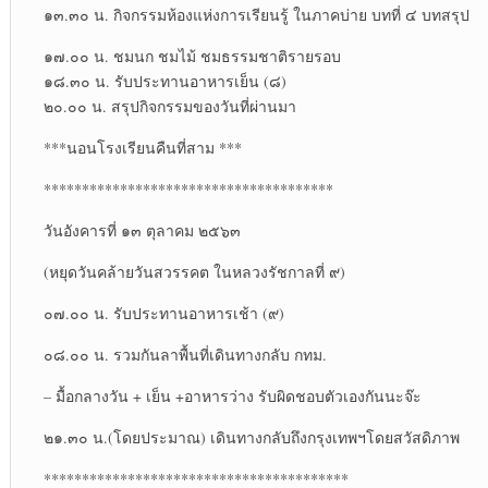
๑๓.๓๐ น. กิจกรรมห้องแห่งการเรียนรู้ ในภาคบ่าย บทที่ ๔ บทสรุป
๑๗.๐๐ น. ชมนก ชมไม้ ชมธรรมชาติรายรอบ
๑๘.๓๐ น. รับประทานอาหารเย็น (๘)
๒๐.๐๐ น. สรุปกิจกรรมของวันที่ผ่านมา
***นอนโรงเรียนคืนที่สาม ***
**************************************
วันอังคารที่ ๑๓ ตุลาคม ๒๕๖๓
(หยุดวันคล้ายวันสวรรคต ในหลวงรัชกาลที่ ๙)
๐๗.๐๐ น. รับประทานอาหารเช้า (๙)
๐๘.๐๐ น. รวมกันลาพื้นที่เดินทางกลับ กทม.
– มื้อกลางวัน + เย็น +อาหารว่าง รับผิดชอบตัวเองกันนะจ๊ะ
๒๑.๓๐ น.(โดยประมาณ) เดินทางกลับถึงกรุงเทพฯโดยสวัสดิภาพ
****************************************