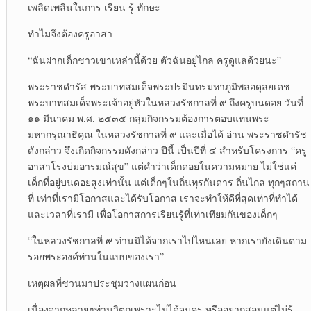
เพลิดเพลินในการ เรียน รู้ ทักษะ
ทำไมจึงต้องครูอาสา
“ฉันฝากเด็กชาวเขาเหล่านี้ด้วย ตัวฉันอยู่ไกล ครูดูแลด้วยนะ”
พระราชดำรัส พระบาทสมเด็จพระปรมินทรมหาภูมิพลอดุลยเดช
พระบาทสมเด็จพระเจ้าอยู่หัวในหลวงรัชกาลที่ ๙ ถึงครูบนดอย วันที่
๑๑ มีนาคม พ.ศ. ๒๕๓๕ กลุ่มกิจกรรมต้องการตอบแทนพระ
มหากรุณาธิคุณ ในหลวงรัชกาลที่ ๙ และเมื่อได้ อ่าน พระราชดำรัช
ดังกล่าว จึงเกิดกิจกรรมดังกล่าว ปีนี้ เป็นปีที่ ๔ สำหรับโครงการ “ครู
อาสาโรงบ่มอารมณ์สุข” แต่คำว่าเด็กดอยในความหมาย ไม่ใช่แค่
เด็กที่อยู่บนดอยสูงเท่านั้น แต่เด็กๆในถิ่นทุรกันดาร ถิ่นไกล ทุกๆสถาน
ที่ เท่าที่เรามีโอกาสและได้รับโอกาส เราจะทำให้ดีที่สุดเท่าที่ทำได้
และเวลาที่เรามี เพื่อโอกาสการเรียนรู้ที่เท่าเทียมกันของเด็กๆ
“ในหลวงรัชกาลที่ ๙ ท่านมิได้จากเราไปไหนเลย หากเรายังเดินตาม
รอยพระองค์ท่านในแบบของเรา”
เหตุผลที่ชวนมาประชุมวางแผนก่อน
เนื่องจากหลายๆท่านวิตกเพราะไม่ได้จบครู หรืออยากสอนแต่ไม่รู้