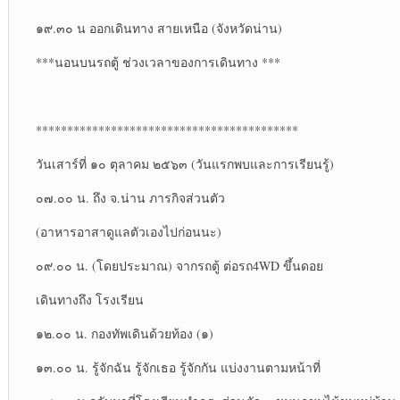
๑๙.๓๐ น ออกเดินทาง สายเหนือ (จังหวัดน่าน)
***นอนบนรถตู้ ช่วงเวลาของการเดินทาง ***
******************************************
วันเสาร์ที่ ๑๐ ตุลาคม ๒๕๖๓ (วันแรกพบและการเรียนรู้)
๐๗.๐๐ น. ถึง จ.น่าน ภารกิจส่วนตัว
(อาหารอาสาดูแลตัวเองไปก่อนนะ)
๐๙.๐๐ น. (โดยประมาณ) จากรถตู้ ต่อรถ4WD ขึ้นดอย
เดินทางถึง โรงเรียน
๑๒.๐๐ น. กองทัพเดินด้วยท้อง (๑)
๑๓.๐๐ น. รู้จักฉัน รู้จักเธอ รู้จักกัน แบ่งงานตามหน้าที่