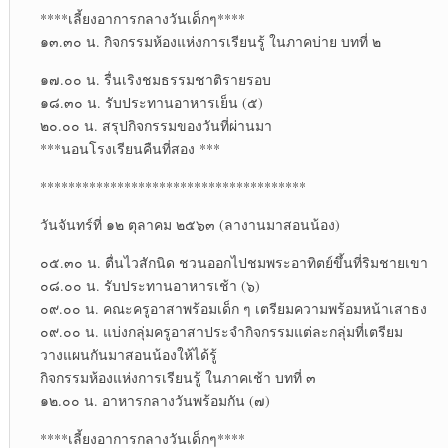
****เลี้ยงอาการกลางวันเด็กๆ****
๑๓.๓๐ น. กิจกรรมห้องแห่งการเรียนรู้ ในภาคบ่าย บทที่ ๒
๑๗.๐๐ น. รื่นเริงชมธรรมชาติรายรอบ
๑๘.๓๐ น. รับประทานอาหารเย็น (๕)
๒๐.๐๐ น. สรุปกิจกรรมของวันที่ผ่านมา
***นอนโรงเรียนคืนที่สอง ***
**************************************
วันจันทร์ที่ ๑๒ ตุลาคม ๒๕๖๓ (ลางานมาสอนน้อง)
๐๕.๓๐ น. ตื่นไวสักนิด ชวนออกไปชมพระอาทิตย์ขึ้นที่ริมชายเขา
๐๘.๐๐ น. รับประทานอาหารเช้า (๖)
๐๙.๐๐ น. คณะครูอาสาพร้อมเด็ก ๆ เตรียมความพร้อมหน้าเสาธง
๐๙.๐๐ น. แบ่งกลุ่มครูอาสาประจำกิจกรรมแต่ละกลุ่มที่เตรียม
วางแผนกันมาสอนน้องให้ได้รู้
กิจกรรมห้องแห่งการเรียนรู้ ในภาคเช้า บทที่ ๓
๑๒.๐๐ น. อาหารกลางวันพร้อมกัน (๗)
****เลี้ยงอาการกลางวันเด็กๆ****