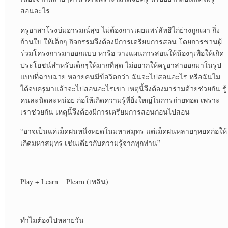
สอนอะไร
ครูอาสาโรงบ่มอารมณ์สุข ไม่ต้องการเผยแพร่ลัทธิไก่ย่างถูกเผา กิ่ง
ก้านใบ ให้เด็กๆ กิจกรรมจึงต้องมีการเดรียมการสอน โดยการชวนผู้
ร่วมโครงการมาออกแบบ หารือ วางแผนการสอนให้น้องๆเพื่อให้เกิด
ประโยชน์สำหรับเด็กๆให้มากที่สุด ไม่อยากให้ครูอาสาออกมาในรูป
แบบที่ฉาบฉวย หลายคนมีข้อวิตกว่า ฉันจะไปสอนอะไร หรือฉันไม
ได้จบครูมาแล้วจะไปสอนอะไรเขา เหตุนี้จึงต้องมาร่วมด้วยช่วยกัน รู้
คนละนิดละหน่อย ก่อให้เกิดความรู้ที่ยิ่งใหญ่ในการถ่ายทอด เพราะ
เราช่วยกัน เหตุนี้จึงต้องมีการเตรียมการสอนก่อนไปสอน
“อาจเป็นแค่เม็ดฝนหนึ่งหยดในมหาสมุทร แต่เม็ดฝนหลายๆหยดก่อให้
เกิดมหาสมุทร เช่นเดียวกับความรู้จากทุกท่าน”
Play + Learn = Plearn (เพลิน)
ทำไมต้องไปหลายวัน