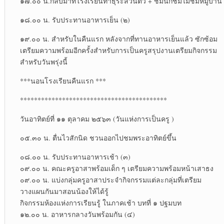
๑๗.๐๐ น.กลับมาที่โรงเรียนทำธุระส่วนตัว + ชมนกชมไม้ชมหมู่บ้าน
๑๘.๐๐ น. รับประทานอาหารเย็น (๒)
๑๙.๐๐ น. สำหรับในคืนแรก หลังจากที่ทานอาหารเย็นแล้ว ซักซ้อม
เตรียมความพร้อมอีกครั้งสำหรับการเป็นครูสรุปงานเตรียมกิจกรรม
สำหรับวันพรุ่งนี้
***นอนโรงเรียนคืนแรก ***
******************************************
วันอาทิตย์ที่ ๑๑ ตุลาคม ๒๕๖๓ (วันแห่งการเป็นครู )
๐๕.๓๐ น. ตื่นไวสักนิด ชวนออกไปชมพระอาทิตย์ขึ้น
๐๘.๐๐ น. รับประทานอาหารเช้า (๓)
๐๙.๐๐ น. คณะครูอาสาพร้อมเด็ก ๆ เตรียมความพร้อมหน้าเสาธง
๐๙.๐๐ น. แบ่งกลุ่มครูอาสาประจำกิจกรรมแต่ละกลุ่มที่เตรียม
วางแผนกันมาสอนน้องให้ได้รู้
กิจกรรมห้องแห่งการเรียนรู้ ในภาคเช้า บทที่ ๑ ปฐมบท
๑๒.๐๐ น. อาหารกลางวันพร้อมกัน (๔)