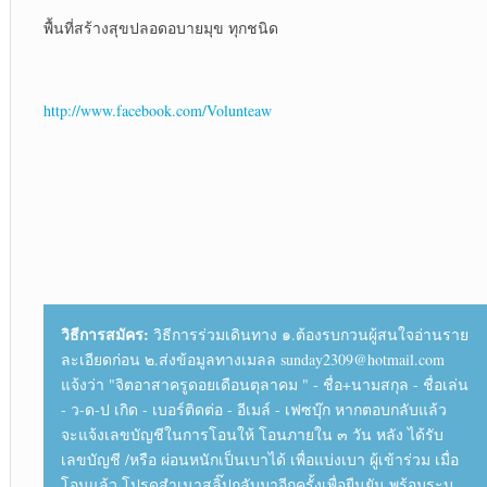
พื้นที่สร้างสุขปลอดอบายมุข ทุกชนิด
http://www.facebook.com/Volunteaw
วิธีการสมัคร:
วิธีการร่วมเดินทาง ๑.ต้องรบกวนผู้สนใจอ่านราย
ละเอียดก่อน ๒.ส่งข้อมูลทางเมลล sunday2309@hotmail.com
แจ้งว่า "จิตอาสาครูดอยเดือนตุลาคม " - ชื่อ+นามสกุล - ชื่อเล่น
- ว-ด-ป เกิด - เบอร์ติดต่อ - อีเมล์ - เฟซบุ๊ก หากตอบกลับแล้ว
จะแจ้งเลขบัญชีในการโอนให้ โอนภายใน ๓ วัน หลัง ได้รับ
เลขบัญชี /หรือ ผ่อนหนักเป็นเบาได้ เพื่อแบ่งเบา ผู้เข้าร่วม เมื่อ
โอนแล้ว โปรดสำเนาสลิ๊ปกลับมาอีกครั้งเพื่อยืนยัน พร้อมระบุ