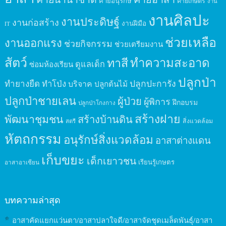
ค่ายอนุรักษ์
ค่ายเกษตร
งาน
งานศิลปะ
งานประดิษฐ์
งานก่อสร้าง
งานฝีมือ
IT
ช่วยเหลือ
งานออกแรง
ช่วยกิจกรรม
ช่วยเตรียมงาน
สัตว์
ทาสี
ทำความสะอาด
ดูแลเด็ก
ซ่อมห้องเรียน
ปลูกป่า
ปลูกปะการัง
ทำยางยืด
ทำโป่ง
บริจาค
ปลูกต้นไม้
ปลูกป่าชายเลน
ผู้ป่วย
ผู้พิการ
ฝึกอบรม
ปลูกป่าโกงกาง
สร้างฝาย
พัฒนาชุมชน
สร้างบ้านดิน
สิ่งแวดล้อม
สตรี
หัตถกรรม
อนุรักษ์สิ่งแวดล้อม
อาสาต่างแดน
เก็บขยะ
เด็กเยาวชน
เรียนรู้เกษตร
อาสาอาเซียน
บทความล่าสุด
อาสาคัดแยกแว่นตา/อาสาปลาใจดี/อาสาจัดชุดเมล็ดพันธุ์/อาสา