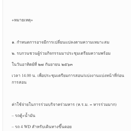
+หมายเหตุ+
๑. กำหนดการอาจมีการเปลี่ยนแปลงตามความเหมาะสม
๒. รบกวนชวนผู้ร่วมกิจกรรมมาประชุมเตรียมความพร้อม
ในวันอาทิตย์ที่ ๒๗ กันยายน ๒๕๖๓
เวลา 14.00 น. เพื่อประชุมเตรียมการสอน/แบ่งงานแบ่งหน้าที่ก่อน
การสอน
ค่าใช้จ่ายในการร่วมบริจาคร่วมหาร (ห.ร.ม. = หารร่วมมาก)
– รถตู้+น้ำมัน
– รถ 4 WD สำหรับเดินทางขึ้นดอย