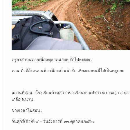
ครูอาสาบนดอยเดือนตุลาคม หอบรักไปห่มดอย
ตอน ทำดีถึงคนบนฟ้า เมืองน่านน่ารัก เพียงเราคนนี้ไปเป็นครูดอย
สถานที่สอน : โรงเรียนบ้านสว้า ห้องเรียนบ้านป่ากำ ต.ดงพญา อ.บ่อ
เกลือ จ.น่าน
ช่วงเวลาไปสอน :
วันศุกร์(ค่ำ)ที่ ๙ – วันอังคารที่ ๑๓ ตุลาคม ๒๕๖๓