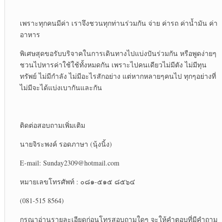
เพราะทุกคนมีค่า เราจึงชวนทุกท่านร่วมกัน จ่าย ค่ารถ ค่าน้ำมัน ค่า
อาหาร
พิเศษสุดขอรับบริจาคในการเดินทางไปแบ่งปันร่วมกัน หรือพูดง่ายๆ
ชวนไปหารค่าใช้ใช้ทั้งหมดกัน เพราะไปคนเดียวไม่มีตัง ไม่มีทุน
ทรัพย์ ไม่มีกำลัง ไม่มีอะไรสักอย่าง แต่หากหลายๆคนไป ทุกๆอย่างที่
ไม่มีจะได้แบ่งเบากันและกัน
ติดต่อสอบถามเพิ่มเติม
นายจิระพงค์ รอดภาษา (นุ้งนิ้ง)
E-mail: Sunday2309@hotmail.com
หมายเลขโทรศัพท์ : ๐๘๑-๕๑๕ ๘๕๖๔
(081-515 8564)
กรุณาอ่านรายละเอียดก่อนโทรสอบถามใดๆ จะให้คำตอบที่มีคำถาม