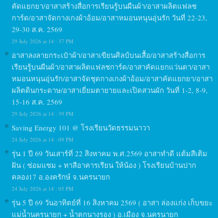
คัดแยกยา/อาสาสร้างสื่อการเรียนรู้บนผืนผ้า/อาสาผลิตแฟลช
การ์ด/อาสาจัดกางเกงผ้าอ้อม/อาสาหมอนหนุนอุ่นรัก วันที่ 22-23,
29-30 ส.ค. 2569
29 July 2026 at 14 : 37 PM
อาสาลงลายกระเป๋าผ้า/อาสาเขียนศิลป์บนเสื้อ/อาสาสร้างสื่อการ
เรียนรู้บนผืนผ้า/อาสาผลิตแฟลชการ์ด/อาสาคัดแยกแว่นตา/อาสา
หมอนหนุนอุ่นรัก/อาสาจัดชุดกางเกงผ้าอ้อม/อาสาคัดแยกยา/อาสา
ผลิตดินกระดาษ/อาสาเยี่ยมตายายและเปิดสวนผัก วันที่ 1-2, 8-9,
15-16 ส.ค. 2569
29 July 2026 at 14 : 39 PM
Saving Energy 101 @ โรงเรียนวัดธรรมนาวา
24 July 2026 at 14 : 09 PM
รุ่น 1 ปี 69 วันเสาร์ที่ 22 สิงหาคม พ.ศ.2569 อาสาทำดี แต้มสีเติม
ฝัน ( ซ่อมแซม + ทาสีอาคารเรียน ให้น้อง ) โรงเรียนบ้านปาก
คลอง17 อ.องครักษ์ จ.นครนายก
24 July 2026 at 14 : 05 PM
รุ่น 5 ปี 69 วันอาทิตย์ที่ 16 สิงหาคม 2569 ( อาสา ล่องแก่ง เก็บขยะ
แม่น้ำนครนายก + น้ำตกนางรอง ) อ.เมือง จ.นครนายก