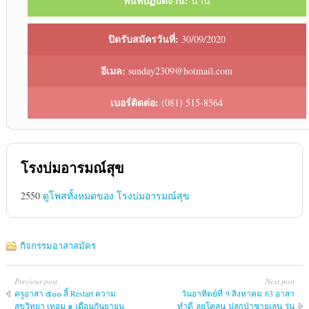
พื้นที่ปฏิบัติงาน:
น่าน
ปิดรับสมัครวันที่:
30/09/2020
อีเมล:
sunday2309@hotmail.com
เบอร์ติดต่อ:
(081) 515-8564
โรงบ่มอารมณ์สุข
2550
ดูโพสทั้งหมดของ โรงบ่มอารมณ์สุข
กิจกรรมอาสาสมัคร
Previous post
Next post
ครูอาสา ๕๐๐ ลี้ Restart ความ
วันอาทิตย์ที่ 9 สิงหาคม 63 อาสา
สุขวิทยา เทอม ๑ เดือนกันยายน
ทำดี ลุยโคลน ปลูกป่าชายเลน รุ่น