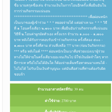
ชื่อ นามสกุลชื่อเล่น จำนวนเงินในการโอนอีกครั้งเพื่อยืนยันใน
การร่วมกิจกรรมแน่นอน
****************************************** เพื่อผ่อนหนัก
เป็นเบาของผู้เข้าร่วม * * * ทยอยจ่ายได้ แต่อย่าเท นะ * * * วิธี
ที่ ๑.โอนครั้งเดียว ๒,๗๐๐ บาท เพื่อยืนยันร่วมกิจกรรมที่แน่นอน
วิธีที่ ๒.โอนค่าผูกมัดตัวเอง ครั้งแรก จำนวน ๑,๐๐๐ – ๑,๗๐๐
บาท หลังได้รับการตอบรับเข้าร่วมกิจกรรม ครั้งที่สอง ๕๐๐ -
๑,๗๐๐ บาท ครั้งที่สาม ส่วนที่เหลือ ??? บาท (ก่อนวันกิจกรรม)
*** หรือ หลังไมค์ **** ผ่อนหนักเป็นเบาคือช่วยแบ่งเบาผู้ร่วม
ทางไม่ให้จ่ายในครั้งเดียวเยอะจนเกินไป มิใช่เงินมัดจำใดๆ หาก
มีการเท หรือไปไม่ได้อันใด ก็ต้องจ่ายเต็มหรือหาคนมาแทนได้ -
ไปไม่ได้ ไม่รับเป็นเงินทำบุญนะ แต่มันคือส่วนที่ท่านต้องรับผิด
ชอบจ้า
จำนวนอาสาสมัครที่รับ:
39 คน
ค่าใช้จ่าย:
2700 บาท