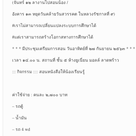
(จันทร์ ๑๒ ลางานไปสอนน้อง /
อังคาร ๑๓ หยุดวันคล้ายวันสวรรคต ในหลวงรัชกาลที่ ๙)
#เราไม่สามารถเปลี่ยนแปลงระบบการศึกษาได้
#แต่เราสามารถสร้างโอกาสทางการศึกษาได้
* * * มีประชุมเตรียมการสอน วันอาทิตย์ที่ ๒๗ กันยายน ๒๕๖๓ * * *
เวลา ๑๔.๐๐ น. สถานที่ ชั้น ๕ ห้างยูเนี่ยน มอลล์ ลาดพร้าว
::: กิจกรรม :::: สอนหนังสือให้น้องเรียนรู้
ค่าใช้จ่าย : คนละ ๒,๗๐๐ บาท
– รถตู้
– น้ำมัน
– รถ 4 wd