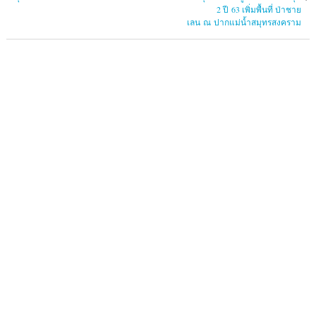
2 ปี 63 เพิ่มพื้นที่ ป่าชาย
เลน ณ ปากแม่น้ำสมุทรสงคราม