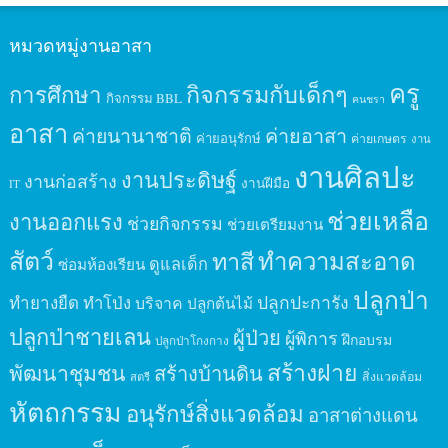
หมวดหมู่งานอาสา
ครู
กิจกรรมกับเด็กๆ
การศึกษา
กิจกรรม BBL
คนชรา
อาสา
ค่ายนานาชาติ
ค่ายอาสา
ค่ายอนุรักษ์
ค่ายเกษตร
งาน
งานศิลปะ
งานประดิษฐ์
งานก่อสร้าง
งานฝีมือ
IT
ช่วยเหลือ
งานออกแรง
ช่วยกิจกรรม
ช่วยเตรียมงาน
สัตว์
ทาสี
ทำความสะอาด
ดูแลเด็ก
ซ่อมห้องเรียน
ปลูกป่า
ปลูกปะการัง
ทำยางยืด
ทำโป่ง
บริจาค
ปลูกต้นไม้
ปลูกป่าชายเลน
ผู้ป่วย
ผู้พิการ
ฝึกอบรม
ปลูกป่าโกงกาง
สร้างฝาย
พัฒนาชุมชน
สร้างบ้านดิน
สิ่งแวดล้อม
สตรี
หัตถกรรม
อนุรักษ์สิ่งแวดล้อม
อาสาต่างแดน