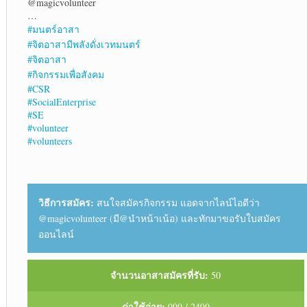
@magicvolunteer
…
#มนตร์อาสา
#จิตอาสามีพลังดั่งเวทมนตร์
#จิตอาสา
#กิจกรรมเพื่อสังคม
#CSR
#SocialEnterprise
#SE
#volunteer
#volunteers
วิธีการสมัคร:
สนใจสมัครกิจกรรม แอดจากไลน์ไอดีว่า
@magicvolunteer (มี@นำหน้าเน้อ) และทักมาขอรับใบสมัคร
ออนไลน์
จำนวนอาสาสมัครที่รับ:
50
ค่าใช้จ่าย:
990 / 2490