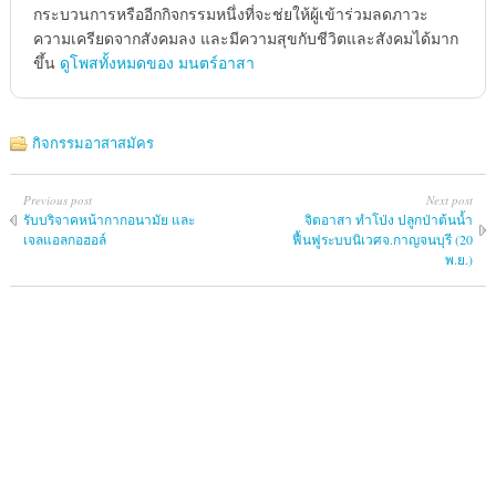
กระบวนการหรืออีกกิจกรรมหนึ่งที่จะช่ยให้ผู้เข้าร่วมลดภาวะ
ความเครียดจากสังคมลง และมีความสุขกับชีวิตและสังคมได้มาก
ขึ้น
ดูโพสทั้งหมดของ มนตร์อาสา
กิจกรรมอาสาสมัคร
Previous post
Next post
รับบริจาคหน้ากากอนามัย และ
จิตอาสา ทำโป่ง ปลูกป่าต้นน้ำ
เจลแอลกอฮอล์
ฟื้นฟูระบบนิเวศจ.กาญจนบุรี (20
พ.ย.)