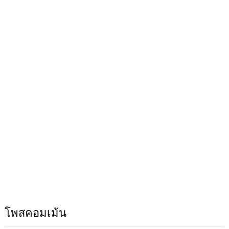
โพสคอมเม้น