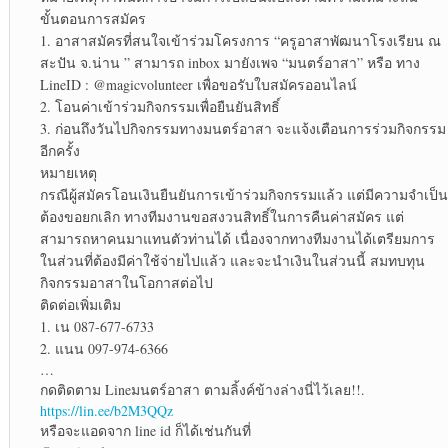
ขั้นตอนการสมัคร
1. อาสาสมัครที่สนใจเข้าร่วมโครงการ “ครูอาสาพัฒนาโรงเรียน ณ
สะปัน จ.น่าน ” สามารถ inbox มายังเพจ “มนตร์อาสา” หรือ ทาง
LineID : @magicvolunteer เพื่อขอรับใบสมัครออนไลน์
2. โอนค่าเข้าร่วมกิจกรรมเพื่อยืนยันสิทธิ์
3. ก่อนถึงวันไปกิจกรรมทางมนตร์อาสา จะแจ้งเตือนการร่วมกิจกรรม
อีกครั้ง
หมายเหตุ
กรณีผู้สมัครโอนเงินยืนยันการเข้าร่วมกิจกรรมแล้ว แต่มีความจำเป็น
ต้องขอยกเลิก ทางทีมงานขอสงวนสิทธิ์ในการคืนค่าสมัคร แต่
สามารถหาคนมาแทนตัวท่านได้ เนื่องจากทางทีมงานได้เตรียมการ
ในส่วนที่ต้องมีค่าใช้จ่ายไปแล้ว และจะนำเงินในส่วนนี้ สมทบทุน
กิจกรรมอาสาในโอกาสต่อไป
ติดต่อเพิ่มเติม
1. เน 087-677-6733
2. แนน 097-974-6366
…
กดติดตาม Lineมนตร์อาสา ตามลิ้งค์ข้างล่างนี่ไว้เลย!!.
https://lin.ee/b2M3QQz
หรือจะแอดจาก line id ก็ได้เช่นกันที่