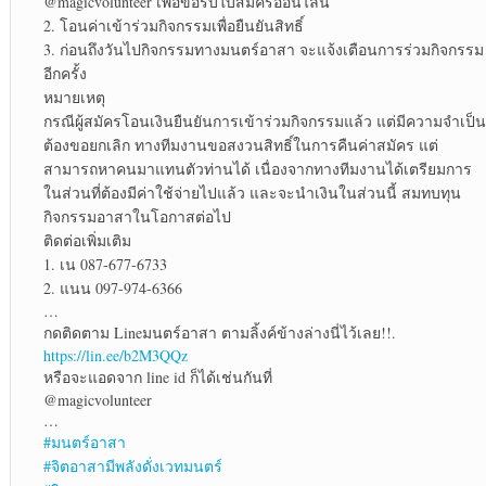
@magicvolunteer เพื่อขอรับใบสมัครออนไลน์
2. โอนค่าเข้าร่วมกิจกรรมเพื่อยืนยันสิทธิ์
3. ก่อนถึงวันไปกิจกรรมทางมนตร์อาสา จะแจ้งเตือนการร่วมกิจกรรม
อีกครั้ง
หมายเหตุ
กรณีผู้สมัครโอนเงินยืนยันการเข้าร่วมกิจกรรมแล้ว แต่มีความจำเป็น
ต้องขอยกเลิก ทางทีมงานขอสงวนสิทธิ์ในการคืนค่าสมัคร แต่
สามารถหาคนมาแทนตัวท่านได้ เนื่องจากทางทีมงานได้เตรียมการ
ในส่วนที่ต้องมีค่าใช้จ่ายไปแล้ว และจะนำเงินในส่วนนี้ สมทบทุน
กิจกรรมอาสาในโอกาสต่อไป
ติดต่อเพิ่มเติม
1. เน 087-677-6733
2. แนน 097-974-6366
…
กดติดตาม Lineมนตร์อาสา ตามลิ้งค์ข้างล่างนี่ไว้เลย!!.
https://lin.ee/b2M3QQz
หรือจะแอดจาก line id ก็ได้เช่นกันที่
@magicvolunteer
…
#มนตร์อาสา
#จิตอาสามีพลังดั่งเวทมนตร์