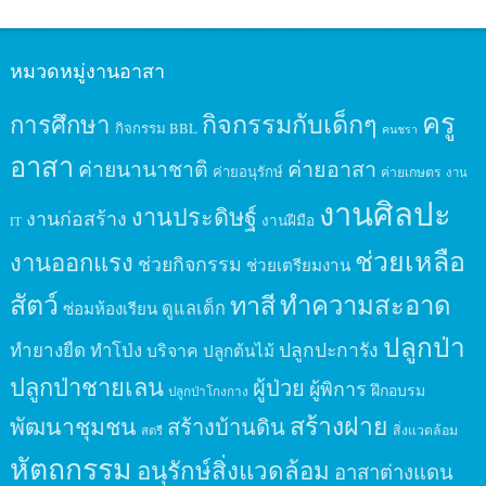
หมวดหมู่งานอาสา
ครู
กิจกรรมกับเด็กๆ
การศึกษา
กิจกรรม BBL
คนชรา
อาสา
ค่ายนานาชาติ
ค่ายอาสา
ค่ายอนุรักษ์
ค่ายเกษตร
งาน
งานศิลปะ
งานประดิษฐ์
งานก่อสร้าง
งานฝีมือ
IT
ช่วยเหลือ
งานออกแรง
ช่วยกิจกรรม
ช่วยเตรียมงาน
สัตว์
ทาสี
ทำความสะอาด
ดูแลเด็ก
ซ่อมห้องเรียน
ปลูกป่า
ปลูกปะการัง
ทำยางยืด
ทำโป่ง
บริจาค
ปลูกต้นไม้
ปลูกป่าชายเลน
ผู้ป่วย
ผู้พิการ
ฝึกอบรม
ปลูกป่าโกงกาง
สร้างฝาย
พัฒนาชุมชน
สร้างบ้านดิน
สิ่งแวดล้อม
สตรี
หัตถกรรม
อนุรักษ์สิ่งแวดล้อม
อาสาต่างแดน