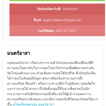
ปิดรับสมัครวันที่:
29/10/2020
อีเมล:
magicvolunteer@gmail.com
เบอร์ติดต่อ:
(087) 677-6733
มนตร์อาสา
กลุ่มมนตร์อาสา เกิดจากการรวมตัวกันของกลุ่มเพื่อนพี่น้องที่มี
ความสนใจตรงกันในการออกไปหากิจกรรมเพื่อพัฒนายกระดับ
จิตใจของตัวเอง และช่วยเพิ่มความสุขให้กับชีวิต ซึ่งปัจจุบันเห็น
ได้ว่าคนในสังคมมีปัญหาสุขภาพจิตเป็นจำนวนมากทั้ง
ความเครียด ซึมเศร้า หรือภาวะต่างๆที่นำไปสู่อันตรายต่อจิตใจ
และร่างกายได้ พวกเราจึงจัดตั้งกลุ่มนี้ขึนมาเพื่อช่วยเป็นอีก
กระบวนการหรืออีกกิจกรรมหนึ่งที่จะช่ยให้ผู้เข้าร่วมลดภาวะ
ความเครียดจากสังคมลง และมีความสุขกับชีวิตและสังคมได้มาก
ขึ้น
ดูโพสทั้งหมดของ มนตร์อาสา