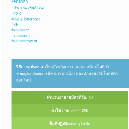
#จิตอาสา
#กิจกรรมเพื่อสังคม
#CSR
#SocialEnterprise
#SE
#volunteer
#volunteers
#volunteerspirit
วิธีการสมัคร:
สนใจสมัครกิจกรรม แอดจากไลน์ไอดีว่า
@magicvolunteer (มี@นำหน้าเน้อ) และทักมาขอรับใบสมัคร
ออนไลน์
จำนวนอาสาสมัครที่รับ:
60
ค่าใช้จ่าย:
990 / 1890
พื้นที่ปฏิบัติงาน:
สุโขทัย