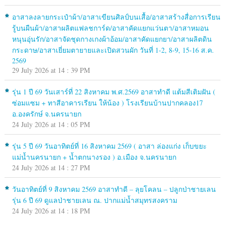
อาสาลงลายกระเป๋าผ้า/อาสาเขียนศิลป์บนเสื้อ/อาสาสร้างสื่อการเรียน
รู้บนผืนผ้า/อาสาผลิตแฟลชการ์ด/อาสาคัดแยกแว่นตา/อาสาหมอน
หนุนอุ่นรัก/อาสาจัดชุดกางเกงผ้าอ้อม/อาสาคัดแยกยา/อาสาผลิตดิน
กระดาษ/อาสาเยี่ยมตายายและเปิดสวนผัก วันที่ 1-2, 8-9, 15-16 ส.ค.
2569
29 July 2026 at 14 : 39 PM
รุ่น 1 ปี 69 วันเสาร์ที่ 22 สิงหาคม พ.ศ.2569 อาสาทำดี แต้มสีเติมฝัน (
ซ่อมแซม + ทาสีอาคารเรียน ให้น้อง ) โรงเรียนบ้านปากคลอง17
อ.องครักษ์ จ.นครนายก
24 July 2026 at 14 : 05 PM
รุ่น 5 ปี 69 วันอาทิตย์ที่ 16 สิงหาคม 2569 ( อาสา ล่องแก่ง เก็บขยะ
แม่น้ำนครนายก + น้ำตกนางรอง ) อ.เมือง จ.นครนายก
24 July 2026 at 14 : 27 PM
วันอาทิตย์ที่ 9 สิงหาคม 2569 อาสาทำดี – ลุยโคลน – ปลูกป่าชายเลน
รุ่น 6 ปี 69 ดูแลป่าชายเลน ณ. ปากแม่น้ำสมุทรสงคราม
24 July 2026 at 14 : 18 PM