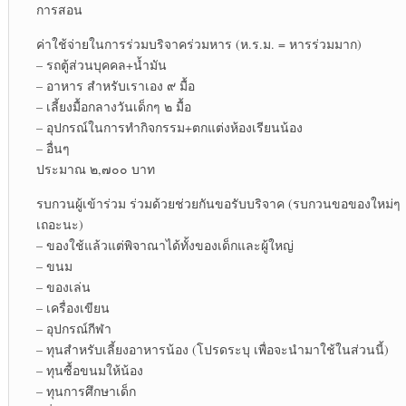
การสอน
ค่าใช้จ่ายในการร่วมบริจาคร่วมหาร (ห.ร.ม. = หารร่วมมาก)
– รถตู้ส่วนบุคคล+น้ำมัน
– อาหาร สำหรับเราเอง ๙ มื้อ
– เลี้ยงมื้อกลางวันเด็กๆ ๒ มื้อ
– อุปกรณ์ในการทำกิจกรรม+ตกแต่งห้องเรียนน้อง
– อื่นๆ
ประมาณ ๒,๗๐๐ บาท
รบกวนผู้เข้าร่วม ร่วมด้วยช่วยกันขอรับบริจาค (รบกวนขอของใหม่ๆ
เถอะนะ)
– ของใช้แล้วแต่พิจาณาได้ทั้งของเด็กและผู้ใหญ่
– ขนม
– ของเล่น
– เครื่องเขียน
– อุปกรณ์กีฬา
– ทุนสำหรับเลี้ยงอาหารน้อง (โปรดระบุ เพื่อจะนำมาใช้ในส่วนนี้)
– ทุนซื้อขนมให้น้อง
– ทุนการศึกษาเด็ก