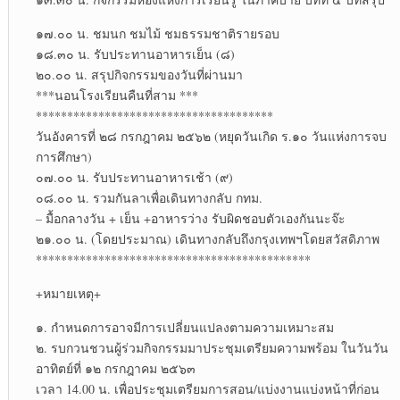
๑๗.๐๐ น. ชมนก ชมไม้ ชมธรรมชาติรายรอบ
๑๘.๓๐ น. รับประทานอาหารเย็น (๘)
๒๐.๐๐ น. สรุปกิจกรรมของวันที่ผ่านมา
***นอนโรงเรียนคืนที่สาม ***
**************************************
วันอังคารที่ ๒๘ กรกฎาคม ๒๕๖๒ (หยุดวันเกิด ร.๑๐ วันแห่งการจบ
การศึกษา)
๐๗.๐๐ น. รับประทานอาหารเช้า (๙)
๐๘.๐๐ น. รวมกันลาเพื่อเดินทางกลับ กทม.
– มื้อกลางวัน + เย็น +อาหารว่าง รับผิดชอบตัวเองกันนะจ๊ะ
๒๑.๐๐ น. (โดยประมาณ) เดินทางกลับถึงกรุงเทพฯโดยสวัสดิภาพ
********************************************
+หมายเหตุ+
๑. กำหนดการอาจมีการเปลี่ยนแปลงตามความเหมาะสม
๒. รบกวนชวนผู้ร่วมกิจกรรมมาประชุมเตรียมความพร้อม ในวันวัน
อาทิตย์ที่ ๑๒ กรกฎาคม ๒๕๖๓
เวลา 14.00 น. เพื่อประชุมเตรียมการสอน/แบ่งงานแบ่งหน้าที่ก่อน