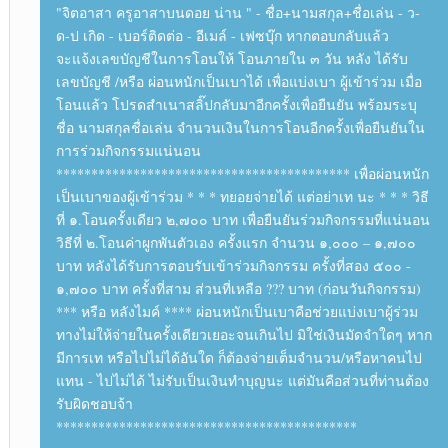
"จิตอาสา ครูอาสาบนดอย น่าน " - ชื่อ+นามสกุล+ชื่อเล่น - ว-
ด-ป เกิด - เบอร์ติดต่อ - อีเมล์ - เฟซบุ๊ก หากตอบกลับแล้ว
จะแจ้งเลขบัญชีในการโอนให้ โอนภายใน ๓ วัน หลัง ได้รับ
เลขบัญชี /หรือ ผ่อนหนักเป็นเบาได้ เพื่อแบ่งเบา ผู้เข้าร่วม เมื่อ
โอนแล้ว โปรดสำเนาสลิ๊ปกลับมาอีกครั้งเพื่อยืนยัน พร้อมระบุ
ชื่อ นามสกุลชื่อเล่น จำนวนเงินในการโอนอีกครั้งเพื่อยืนยันใน
การร่วมกิจกรรมแน่นอน
****************************************** เพื่อผ่อนหนัก
เป็นเบาของผู้เข้าร่วม * * * ทยอยจ่ายได้ แต่อย่าเท นะ * * * วิธี
ที่ ๑.โอนครั้งเดียว ๒,๗๐๐ บาท เพื่อยืนยันร่วมกิจกรรมที่แน่นอน
วิธีที่ ๒.โอนค่าผูกพันตัวเอง ครั้งแรก จำนวน ๑,๐๐๐ – ๑,๗๐๐
บาท หลังได้รับการตอบรับเข้าร่วมกิจกรรม ครั้งที่สอง ๕๐๐ -
๑,๗๐๐ บาท ครั้งที่สาม ส่วนที่เหลือ ??? บาท (ก่อนวันกิจกรรม)
*** หรือ หลังไมค์ **** ผ่อนหนักเป็นเบาคือช่วยแบ่งเบาผู้ร่วม
ทางไม่ให้จ่ายในครั้งเดียวเยอะจนเกินไป มิใช่เงินมัดจำใดๆ หาก
มีการเท หรือไปไม่ได้อันใด ก็ต้องจ่ายเต็มจำนวน/หรือหาคนไป
แทน - ไปไม่ได้ ไม่รับเป็นเงินทำบุญนะ แต่มันคือส่วนที่ท่านต้อง
รับผิดชอบจ้า
*******************************************