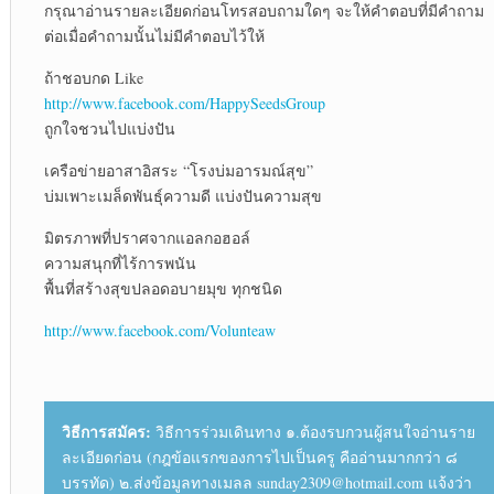
กรุณาอ่านรายละเอียดก่อนโทรสอบถามใดๆ จะให้คำตอบที่มีคำถาม
ต่อเมื่อคำถามนั้นไม่มีคำตอบไว้ให้
ถ้าชอบกด Like
http://www.facebook.com/HappySeedsGroup
ถูกใจชวนไปแบ่งปัน
เครือข่ายอาสาอิสระ “โรงบ่มอารมณ์สุข”
บ่มเพาะเมล็ดพันธุ์ความดี แบ่งปันความสุข
มิตรภาพที่ปราศจากแอลกอฮอล์
ความสนุกที่ไร้การพนัน
พื้นที่สร้างสุขปลอดอบายมุข ทุกชนิด
http://www.facebook.com/Volunteaw
วิธีการสมัคร:
วิธีการร่วมเดินทาง ๑.ต้องรบกวนผู้สนใจอ่านราย
ละเอียดก่อน (กฎข้อแรกของการไปเป็นครู คืออ่านมากกว่า ๘
บรรทัด) ๒.ส่งข้อมูลทางเมลล sunday2309@hotmail.com แจ้งว่า