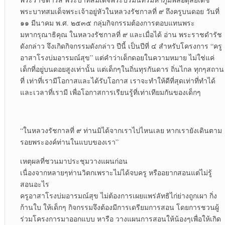
พระบาทสมเด็จพระเจ้าอยู่หัวในหลวงรัชกาลที่ ๙ ถึงครูบนดอย วันที่
๑๑ มีนาคม พ.ศ. ๒๕๓๕ กลุ่มกิจกรรมต้องการตอบแทนพระ
มหากรุณาธิคุณ ในหลวงรัชกาลที่ ๙ และเมื่อได้ อ่าน พระราชดำรัช
ดังกล่าว จึงเกิดกิจกรรมดังกล่าว ปีนี้ เป็นปีที่ ๔ สำหรับโครงการ “ครู
อาสาโรงบ่มอารมณ์สุข” แต่คำว่าเด็กดอยในความหมาย ไม่ใช่แค่
เด็กที่อยู่บนดอยสูงเท่านั้น แต่เด็กๆในถิ่นทุรกันดาร ถิ่นไกล ทุกๆสถาน
ที่ เท่าที่เรามีโอกาสและได้รับโอกาส เราจะทำให้ดีที่สุดเท่าที่ทำได้
และเวลาที่เรามี เพื่อโอกาสการเรียนรู้ที่เท่าเทียมกันของเด็กๆ
“ในหลวงรัชกาลที่ ๙ ท่านมิได้จากเราไปไหนเลย หากเรายังเดินตาม
รอยพระองค์ท่านในแบบของเรา”
เหตุผลที่ชวนมาประชุมวางแผนก่อน
เนื่องจากหลายๆท่านวิตกเพราะไม่ได้จบครู หรืออยากสอนแต่ไม่รู้
สอนอะไร
ครูอาสาโรงบ่มอารมณ์สุข ไม่ต้องการเผยแพร่ลัทธิไก่ย่างถูกเผา กิ่ง
ก้านใบ ให้เด็กๆ กิจกรรมจึงต้องมีการเดรียมการสอน โดยการชวนผู้
ร่วมโครงการมาออกแบบ หารือ วางแผนการสอนให้น้องๆเพื่อให้เกิด