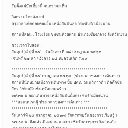
รับตั้งแต่บัดเดี๋ยวนี้ จนกว่าจะเต็ม
กิจกรรมโดยสังเขป
ครูอาสาเด็กดอยคอยยิ้ม เหนือฝันปันสุขกระซิบรักเมืองน่าน
สถานที่สอน : โรงเรียนชุมชนห้วยพ่าน อำเภอเชียงกลาง จังหวัดน่าน
ช่วงเวลาไปสอน :
วันศุกร์(ค่ำ)ที่ ๒๔ – วันอังคารที่ ๒๘ กรกฎาคม ๒๕๖๓
(จันทร์ ๒๗ ลา / อังคาร ๒๘ หยุดวันเกิด ร.๑๐)
***********************************************
วันศุกร์(ค่ำ)ที่ ๒๔ กรกฎาคม ๒๕๖๓ (ช่วงเวลาของการเดินทาง)
สถานที่นัดหมายเพื่อการเดินทาง ปั้ม ปตท. ถนนวิภาวดีฯ ติดตึกชิน
วัตร 3/ก่อนถึงเซ็นทรัลลาดพร้าว
๑๙.๓๐ น ออกเดินทาง เหนือฝันปันยิ้มกระซิบรักเมืองน่าน
***นอนบนรถตู้ ช่วงเวลาของการเดินทาง ***
************************************************
วันเสาร์ที่ ๒๕ กรกฎาคม ๒๕๖๓( รักแรกพบวันของการเรียนรู้ )
๐๗.๐๐ น. ถึงแล้วเมืองน่าน แวะกระซิบรักเบาๆภารกิจส่วนตัว