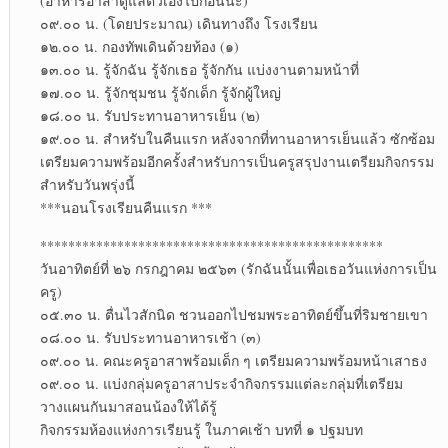
(อาหารอาสาดูแลตัวเองไปก่อนนะ)
๐๙.๐๐ น. (โดยประมาณ) เดินทางถึง โรงเรียน
๑๒.๐๐ น. กองทัพเดินด้วยท้อง (๑)
๑๓.๐๐ น. รู้จักฉัน รู้จักเธอ รู้จักกัน แบ่งงานตามหน้าที่
๑๗.๐๐ น. รู้จักชุมชน รู้จักเด็ก รู้จักผู้ใหญ่
๑๘.๐๐ น. รับประทานอาหารเย็น (๒)
๑๙.๐๐ น. สำหรับในคืนแรก หลังจากที่ทานอาหารเย็นแล้ว ซักซ้อม
เตรียมความพร้อมอีกครั้งสำหรับการเป็นครูสรุปงานเตรียมกิจกรรม
สำหรับวันพรุ่งนี้
***นอนโรงเรียนคืนแรก ***
*************************************************
วันอาทิตย์ที่ ๒๖ กรกฎาคม ๒๕๖๓ (รักฉันนั้นเพื่อเธอวันแห่งการเป็น
ครู)
๐๕.๓๐ น. ตื่นไวสักนิด ชวนออกไปชมพระอาทิตย์ขึ้นที่ริมชายเขา
๐๘.๐๐ น. รับประทานอาหารเช้า (๓)
๐๙.๐๐ น. คณะครูอาสาพร้อมเด็ก ๆ เตรียมความพร้อมหน้าเสาธง
๐๙.๐๐ น. แบ่งกลุ่มครูอาสาประจำกิจกรรมแต่ละกลุ่มที่เตรียม
วางแผนกันมาสอนน้องให้ได้รู้
กิจกรรมห้องแห่งการเรียนรู้ ในภาคเช้า บทที่ ๑ ปฐมบท