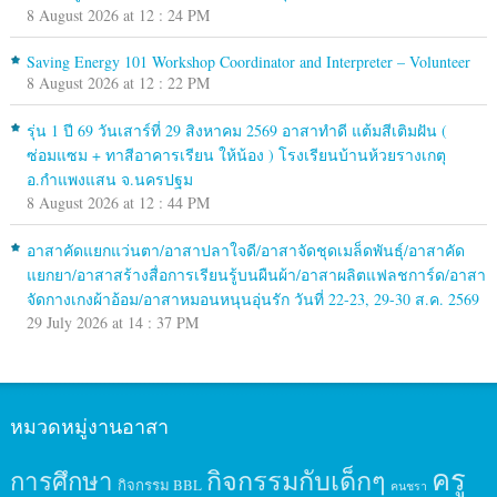
8 August 2026 at 12 : 24 PM
Saving Energy 101 Workshop Coordinator and Interpreter – Volunteer
8 August 2026 at 12 : 22 PM
รุ่น 1 ปี 69 วันเสาร์ที่ 29 สิงหาคม 2569 อาสาทำดี แต้มสีเติมฝัน (
ซ่อมแซม + ทาสีอาคารเรียน ให้น้อง ) โรงเรียนบ้านห้วยรางเกตุ
อ.กำแพงแสน จ.นครปฐม
8 August 2026 at 12 : 44 PM
อาสาคัดแยกแว่นตา/อาสาปลาใจดี/อาสาจัดชุดเมล็ดพันธุ์/อาสาคัด
แยกยา/อาสาสร้างสื่อการเรียนรู้บนผืนผ้า/อาสาผลิตแฟลชการ์ด/อาสา
จัดกางเกงผ้าอ้อม/อาสาหมอนหนุนอุ่นรัก วันที่ 22-23, 29-30 ส.ค. 2569
29 July 2026 at 14 : 37 PM
หมวดหมู่งานอาสา
ครู
กิจกรรมกับเด็กๆ
การศึกษา
กิจกรรม BBL
คนชรา