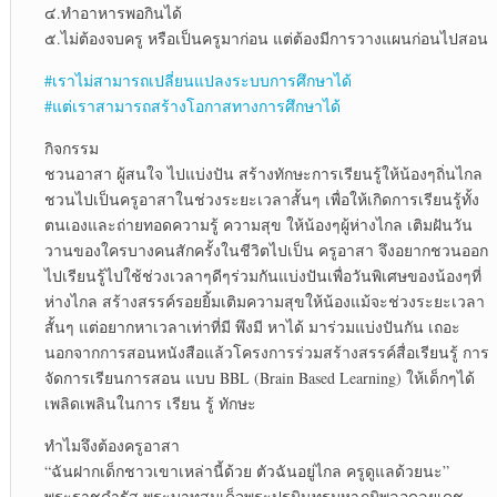
๔.ทำอาหารพอกินได้
๕.ไม่ต้องจบครู หรือเป็นครูมาก่อน แต่ต้องมีการวางแผนก่อนไปสอน
#เราไม่สามารถเปลี่ยนแปลงระบบการศึกษาได้
#แต่เราสามารถสร้างโอกาสทางการศึกษาได้
กิจกรรม
ชวนอาสา ผู้สนใจ ไปแบ่งปัน สร้างทักษะการเรียนรู้ให้น้องๆถิ่นไกล
ชวนไปเป็นครูอาสาในช่วงระยะเวลาสั้นๆ เพื่อให้เกิดการเรียนรู้ทั้ง
ตนเองและถ่ายทอดความรู้ ความสุข ให้น้องๆผู้ห่างไกล เติมฝันวัน
วานของใครบางคนสักครั้งในชีวิตไปเป็น ครูอาสา จึงอยากชวนออก
ไปเรียนรู้ไปใช้ช่วงเวลาๆดีๆร่วมกันแบ่งปันเพื่อวันพิเศษของน้องๆที่
ห่างไกล สร้างสรรค์รอยยิ้มเติมความสุขให้น้องแม้จะช่วงระยะเวลา
สั้นๆ แต่อยากหาเวลาเท่าที่มี พึงมี หาได้ มาร่วมแบ่งปันกัน เถอะ
นอกจากการสอนหนังสือแล้วโครงการร่วมสร้างสรรค์สื่อเรียนรู้ การ
จัดการเรียนการสอน แบบ BBL (Brain Based Learning) ให้เด็กๆได้
เพลิดเพลินในการ เรียน รู้ ทักษะ
ทำไมจึงต้องครูอาสา
“ฉันฝากเด็กชาวเขาเหล่านี้ด้วย ตัวฉันอยู่ไกล ครูดูแลด้วยนะ”
พระราชดำรัส พระบาทสมเด็จพระปรมินทรมหาภูมิพลอดุลยเดช