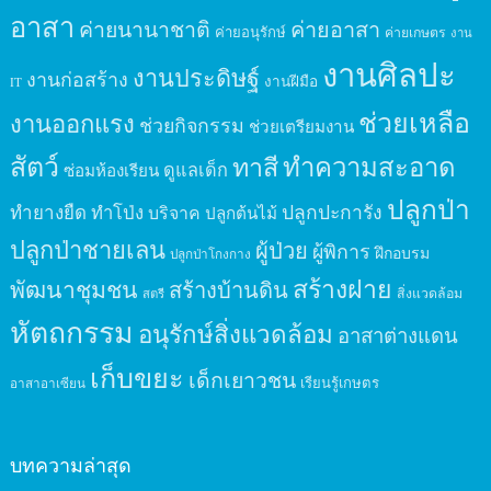
อาสา
ค่ายนานาชาติ
ค่ายอาสา
ค่ายอนุรักษ์
ค่ายเกษตร
งาน
งานศิลปะ
งานประดิษฐ์
งานก่อสร้าง
งานฝีมือ
IT
ช่วยเหลือ
งานออกแรง
ช่วยกิจกรรม
ช่วยเตรียมงาน
สัตว์
ทาสี
ทำความสะอาด
ดูแลเด็ก
ซ่อมห้องเรียน
ปลูกป่า
ปลูกปะการัง
ทำยางยืด
ทำโป่ง
บริจาค
ปลูกต้นไม้
ปลูกป่าชายเลน
ผู้ป่วย
ผู้พิการ
ฝึกอบรม
ปลูกป่าโกงกาง
สร้างฝาย
พัฒนาชุมชน
สร้างบ้านดิน
สิ่งแวดล้อม
สตรี
หัตถกรรม
อนุรักษ์สิ่งแวดล้อม
อาสาต่างแดน
เก็บขยะ
เด็กเยาวชน
เรียนรู้เกษตร
อาสาอาเซียน
บทความล่าสุด