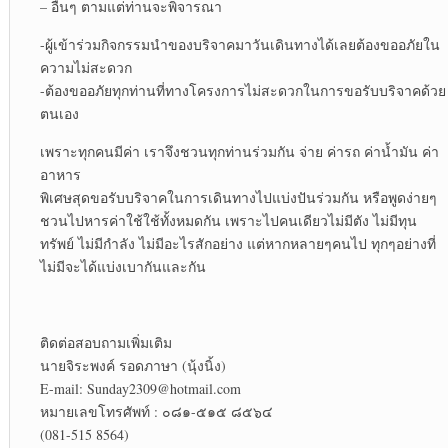
– อื่นๆ ตามแต่ท่านจะพิจารณา
-ผู้เข้าร่วมกิจกรรมนำของบริจาคมาวันเดินทางได้เลยต้องขออภัยใน
ความไม่สะดวก
-ต้องขออภัยทุกท่านที่ทางโครงการไม่สะดวกในการขอรับบริจาคด้วย
ตนเอง
เพราะทุกคนมีค่า เราจึงชวนทุกท่านร่วมกัน จ่าย ค่ารถ ค่าน้ำมัน ค่า
อาหาร
พิเศษสุดขอรับบริจาคในการเดินทางไปแบ่งปันร่วมกัน หรือพูดง่ายๆ
ชวนไปหารค่าใช้ใช้ทั้งหมดกัน เพราะไปคนเดียวไม่มีตัง ไม่มีทุน
ทรัพย์ ไม่มีกำลัง ไม่มีอะไรสักอย่าง แต่หากหลายๆคนไป ทุกๆอย่างที่
ไม่มีจะได้แบ่งเบากันและกัน
ติดต่อสอบถามเพิ่มเติม
นายจิระพงค์ รอดภาษา (นุ้งนิ้ง)
E-mail: Sunday2309@hotmail.com
หมายเลขโทรศัพท์ : ๐๘๑-๕๑๕ ๘๕๖๔
(081-515 8564)