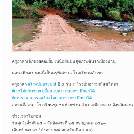
ครูอาสาเด็กดอยคอยยิ้ม เหนือฝันปันสุขกระซิบรักเมืองน่าน
ตอน เพียงเราคนนี้เป็นครูพิเศษ ณ โรงเรียนหลังเขา
ครูอาสา
#โรงบ่มอารมณ์
ปี ๕ รุ่น ๙ โรงบ่มอารมณ์สุขวิทยา
#เราไม่สามารถเปลี่ยนแปลงระบบการศึกษาได้
#แต่เราสามารถสร้างโอกาสทางการศึกษาได้
สถานที่สอน : โรงเรียนชุมชนห้วยพ่าน อำเภอเชียงกลาง จังหวัดน่าน
ช่วงเวลาไปสอน :
วันศุกร์(ค่ำ)ที่ ๒๔ – วันอังคารที่ ๒๘ กรกฎาคม ๒๕๖๓
(จันทร์ ๒๗ ลา / อังคาร ๒๘ หยุดวันเกิด ร.๑๐)