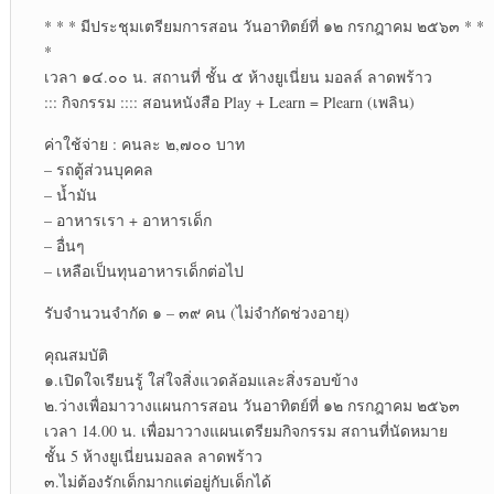
* * * มีประชุมเตรียมการสอน วันอาทิตย์ที่ ๑๒ กรกฎาคม ๒๕๖๓ * *
*
เวลา ๑๔.๐๐ น. สถานที่ ชั้น ๕ ห้างยูเนี่ยน มอลล์ ลาดพร้าว
::: กิจกรรม :::: สอนหนังสือ Play + Learn = Plearn (เพลิน)
ค่าใช้จ่าย : คนละ ๒,๗๐๐ บาท
– รถตู้ส่วนบุคคล
– น้ำมัน
– อาหารเรา + อาหารเด็ก
– อื่นๆ
– เหลือเป็นทุนอาหารเด็กต่อไป
รับจำนวนจำกัด ๑ – ๓๙ คน (ไม่จำกัดช่วงอายุ)
คุณสมบัติ
๑.เปิดใจเรียนรู้ ใส่ใจสิ่งแวดล้อมและสิ่งรอบข้าง
๒.ว่างเพื่อมาวางแผนการสอน วันอาทิตย์ที่ ๑๒ กรกฎาคม ๒๕๖๓
เวลา 14.00 น. เพื่อมาวางแผนเตรียมกิจกรรม สถานที่นัดหมาย
ชั้น 5 ห้างยูเนี่ยนมอลล ลาดพร้าว
๓.ไม่ต้องรักเด็กมากแต่อยู่กับเด็กได้