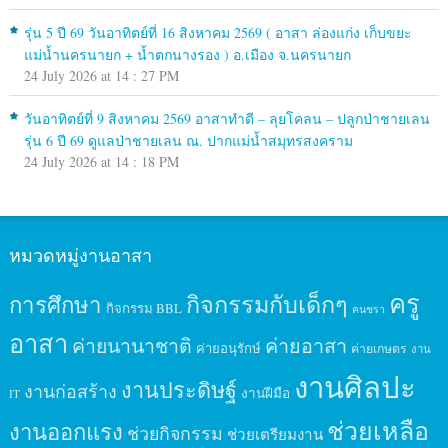
รุ่น 5 ปี 69 วันอาทิตย์ที่ 16 สิงหาคม 2569 ( อาสา ล่องแก่ง เก็บขยะ
แม่น้ำนครนายก + น้ำตกนางรอง ) อ.เมือง จ.นครนายก
24 July 2026 at 14 : 27 PM
วันอาทิตย์ที่ 9 สิงหาคม 2569 อาสาทำดี – ลุยโคลน – ปลูกป่าชายเลน
รุ่น 6 ปี 69 ดูแลป่าชายเลน ณ. ปากแม่น้ำสมุทรสงคราม
24 July 2026 at 14 : 18 PM
หมวดหมู่งานอาสา
ครู
กิจกรรมกับเด็กๆ
การศึกษา
กิจกรรม BBL
คนชรา
อาสา
ค่ายนานาชาติ
ค่ายอาสา
ค่ายอนุรักษ์
ค่ายเกษตร
งาน
งานศิลปะ
งานประดิษฐ์
งานก่อสร้าง
งานฝีมือ
IT
ช่วยเหลือ
งานออกแรง
ช่วยกิจกรรม
ช่วยเตรียมงาน