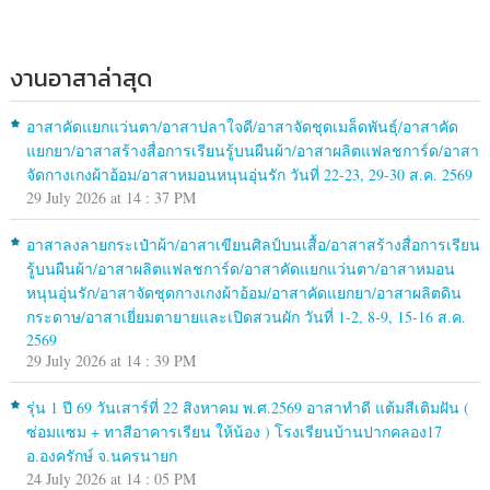
งานอาสาล่าสุด
อาสาคัดแยกแว่นตา/อาสาปลาใจดี/อาสาจัดชุดเมล็ดพันธุ์/อาสาคัด
แยกยา/อาสาสร้างสื่อการเรียนรู้บนผืนผ้า/อาสาผลิตแฟลชการ์ด/อาสา
จัดกางเกงผ้าอ้อม/อาสาหมอนหนุนอุ่นรัก วันที่ 22-23, 29-30 ส.ค. 2569
29 July 2026 at 14 : 37 PM
อาสาลงลายกระเป๋าผ้า/อาสาเขียนศิลป์บนเสื้อ/อาสาสร้างสื่อการเรียน
รู้บนผืนผ้า/อาสาผลิตแฟลชการ์ด/อาสาคัดแยกแว่นตา/อาสาหมอน
หนุนอุ่นรัก/อาสาจัดชุดกางเกงผ้าอ้อม/อาสาคัดแยกยา/อาสาผลิตดิน
กระดาษ/อาสาเยี่ยมตายายและเปิดสวนผัก วันที่ 1-2, 8-9, 15-16 ส.ค.
2569
29 July 2026 at 14 : 39 PM
รุ่น 1 ปี 69 วันเสาร์ที่ 22 สิงหาคม พ.ศ.2569 อาสาทำดี แต้มสีเติมฝัน (
ซ่อมแซม + ทาสีอาคารเรียน ให้น้อง ) โรงเรียนบ้านปากคลอง17
อ.องครักษ์ จ.นครนายก
24 July 2026 at 14 : 05 PM