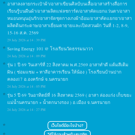
อาสาลงลายกระเป๋าผ้า/อาสาเขียนศิลป์บนเสื้อ/อาสาสร้างสื่อการ
เรียนรู้บนผืนผ้า/อาสาผลิตแฟลชการ์ด/อาสาคัดแยกแว่นตา/อาสา
หมอนหนุนอุ่นรัก/อาสาจัดชุดกางเกงผ้าอ้อม/อาสาคัดแยกยา/อาสา
ผลิตดินกระดาษ/อาสาเยี่ยมตายายและเปิดสวนผัก วันที่ 1-2, 8-9,
15-16 ส.ค. 2569
29 July 2026 at 14 : 39 PM
Saving Energy 101 @ โรงเรียนวัดธรรมนาวา
24 July 2026 at 14 : 09 PM
รุ่น 1 ปี 69 วันเสาร์ที่ 22 สิงหาคม พ.ศ.2569 อาสาทำดี แต้มสีเติม
ฝัน ( ซ่อมแซม + ทาสีอาคารเรียน ให้น้อง ) โรงเรียนบ้านปาก
คลอง17 อ.องครักษ์ จ.นครนายก
24 July 2026 at 14 : 05 PM
รุ่น 5 ปี 69 วันอาทิตย์ที่ 16 สิงหาคม 2569 ( อาสา ล่องแก่ง เก็บขยะ
แม่น้ำนครนายก + น้ำตกนางรอง ) อ.เมือง จ.นครนายก
24 July 2026 at 14 : 27 PM
เว็บไซต์มีอะไรบ้าง?
วิธีใช้งานสำหรับสมาชิก