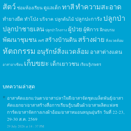
สัตว์
ทาสี
ทำความสะอาด
ดูแลเด็ก
ซ่อมห้องเรียน
ปลูกป่า
ปลูกปะการัง
ทำยางยืด
ทำโป่ง
บริจาค
ปลูกต้นไม้
ปลูกป่าชายเลน
ผู้ป่วย
ผู้พิการ
ฝึกอบรม
ปลูกป่าโกงกาง
สร้างฝาย
พัฒนาชุมชน
สร้างบ้านดิน
สิ่งแวดล้อม
สตรี
หัตถกรรม
อนุรักษ์สิ่งแวดล้อม
อาสาต่างแดน
เก็บขยะ
เด็กเยาวชน
เรียนรู้เกษตร
อาสาอาเซียน
บทความล่าสุด
อาสาคัดแยกแว่นตา/อาสาปลาใจดี/อาสาจัดชุดเมล็ดพันธุ์/อาสา
คัดแยกยา/อาสาสร้างสื่อการเรียนรู้บนผืนผ้า/อาสาผลิตแฟลช
การ์ด/อาสาจัดกางเกงผ้าอ้อม/อาสาหมอนหนุนอุ่นรัก วันที่ 22-23,
29-30 ส.ค. 2569
29 July 2026 at 14 : 37 PM