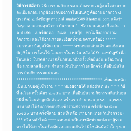
วิธีการสมัคร:
วิธีการร่วมกิจกรรม ๑.ต้องรบกวนผู้สนใจอ่านราย
ละเอียดก่อน (กฎข้อแรกของการไปเป็นครู คืออ่านมากกว่า ๘
บรรทัด) ๒.ส่งข้อมูลทางเมล์ sunday2309@hotmail.com แจ้งว่า
"ครูอาสาความสุขวิทยา กันยายน " - ชื่อ+นามสกุล+ชื่อเล่น - ว-
ด-ป เกิด - เบอร์ติดต่อ - อีเมล - เฟสบุ๊ก - ทำไมจึงอยากร่วม
กิจกรรม และได้อ่านรายละเอียดทั้งหมดครบหรือยัง *****
รบกวนส่งข้อมูลให้ครบนะ ***** หากตอบกลับแล้ว จะแจ้งเลข
บัญชีในการโอนให้ โอนภายใน ๓ วัน หลัง ได้รับ เลขบัญชี เมื่อ
โอนแล้ว โปรดสำเนาสลิ๊ปกลับมาอีกครั้งเพื่อยืนยัน พร้อมระบุ
ชื่อ นามสกุลชื่อเล่น จำนวนเงินในการโอนอีกครั้งเพื่อยืนยันใน
การร่วมกิจกรรมแน่นอน
****************************************** เพื่อผ่อนหนัก
เป็นเบาของผู้เข้าร่วม * * * ทยอยจ่ายได้ แต่อย่าเท นะ * * * วิธี
ที่ ๑.โอนครั้งเดียว ๒,๗๕๐ บาท เพื่อยืนยันร่วมกิจกรรมที่แน่นอน
วิธีที่ ๒.โอนค่าผูกมัดตัวเอง ครั้งแรก จำนวน ๑,๐๐๐ – ๑,๗๕๐
บาท หลังได้รับการตอบรับเข้าร่วมกิจกรรม ครั้งที่สอง ๕๐๐ -
๑,๗๕๐ บาท ครั้งที่สาม ส่วนที่เหลือ ??? บาท (ก่อนวันกิจกรรม)
*** หรือ หลังไมค์ **** ผ่อนหนักเป็นเบาคือช่วยแบ่งเบาผู้ร่วม
ทางไม่ให้จ่ายในครั้งเดียวเยอะจนเกินไป มิใช่เงินมัดจำใดๆ หาก