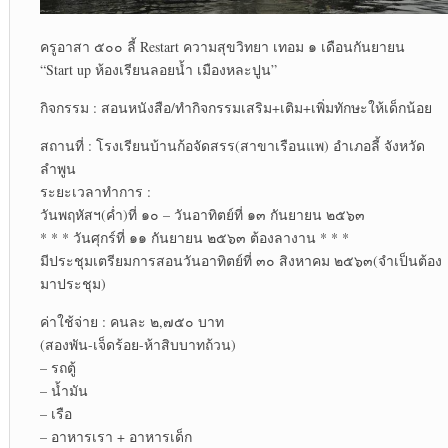
ครูอาสา ๕๐๐ ลี้ Restart ความสุขวิทยา เทอม ๑ เดือนกันยายน
“Start up ห้องเรียนลอยน้ำ เมืองหละปูน”
กิจกรรม : สอนหนังสือ/ทำกิจกรรมเสริม+เติม+เพิ่มทักษะให้เด็กน้อย
สถานที่ : โรงเรียนบ้านก้อจัดสรร(สาขาเรือนแพ) อำเภอลี้ จังหวัด
ลำพูน
ระยะเวลาทำการ :
วันพฤหัสฯ(ค่ำ)ที่ ๑๐ – วันอาทิตย์ที่ ๑๓ กันยายน ๒๕๖๓
* * * วันศุกร์ที่ ๑๑ กันยายน ๒๕๖๓ ต้องลางาน * * *
มีประชุมเตรียมการสอนวันอาทิตย์ที่ ๓๐ สิงหาคม ๒๕๖๓(จำเป็นต้อง
มาประชุม)
ค่าใช้จ่าย : คนละ ๒,๗๕๐ บาท
(สองพัน-เจ็ดร้อย-ห้าสิบบาทถ้วน)
– รถตู้
– น้ำมัน
– เรือ
– อาหารเรา + อาหารเด็ก