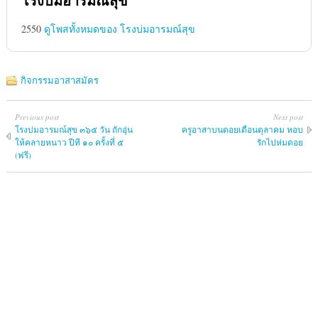
โรงบ่มอารมณ์สุข
2550
ดูโพสทั้งหมดของ โรงบ่มอารมณ์สุข
กิจกรรมอาสาสมัคร
Previous post
Next post
โรงบ่มอารมณ์สุข ๓๖๕ วัน ถักอุ่น
ครูอาสาบนดอยเดือนตุลาคม หอบ
ให้คลายหนาว ปีที ๑๐ ครั้งที่ ๕
รักไปห่มดอย
(ฟรี)