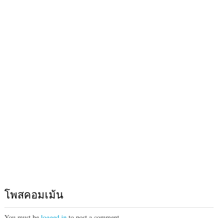
โพสคอมเม้น
You must be
logged in
to post a comment.