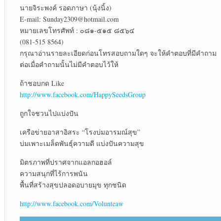
นายจิระพงค์ รอดภาษา (นุ้งนิ้ง)
E-mail: Sunday2309@hotmail.com
หมายเลขโทรศัพท์ : ๐๘๑-๕๑๕ ๘๕๖๔
(081-515 8564)
กรุณาอ่านรายละเอียดก่อนโทรสอบถามใดๆ จะให้คำตอบที่มีคำถาม
ต่อเมื่อคำถามนั้นไม่มีคำตอบไว้ให้
ถ้าชอบกด Like
http://www.facebook.com/HappySeedsGroup
ถูกใจชวนไปแบ่งปัน
เครือข่ายอาสาอิสระ “โรงบ่มอารมณ์สุข”
บ่มเพาะเมล็ดพันธุ์ความดี แบ่งปันความสุข
มิตรภาพที่ปราศจากแอลกอฮอล์
ความสนุกที่ไร้การพนัน
พื้นที่สร้างสุขปลอดอบายมุข ทุกชนิด
http://www.facebook.com/Volunteaw