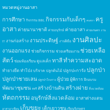
หมวดหมู่งานอาสา
ครู
กิจกรรมกับเด็กๆ
การศึกษา
กิจกรรม BBL
คนชรา
อาสา
ค่ายนานาชาติ
ค่ายอาสา
ค่ายอนุรักษ์
ค่ายเกษตร
งาน
งานศิลปะ
งานประดิษฐ์
งานก่อสร้าง
งานฝีมือ
IT
ช่วยเหลือ
งานออกแรง
ช่วยกิจกรรม
ช่วยเตรียมงาน
สัตว์
ทาสี
ทำความสะอาด
ดูแลเด็ก
ซ่อมห้องเรียน
ปลูกป่า
ปลูกปะการัง
ทำยางยืด
ทำโป่ง
บริจาค
ปลูกต้นไม้
ปลูกป่าชายเลน
ผู้ป่วย
ผู้พิการ
ฝึกอบรม
ปลูกป่าโกงกาง
สร้างฝาย
พัฒนาชุมชน
สร้างบ้านดิน
สิ่งแวดล้อม
สตรี
หัตถกรรม
อนุรักษ์สิ่งแวดล้อม
อาสาต่างแดน
เก็บขยะ
เด็กเยาวชน
เรียนรู้เกษตร
อาสาอาเซียน