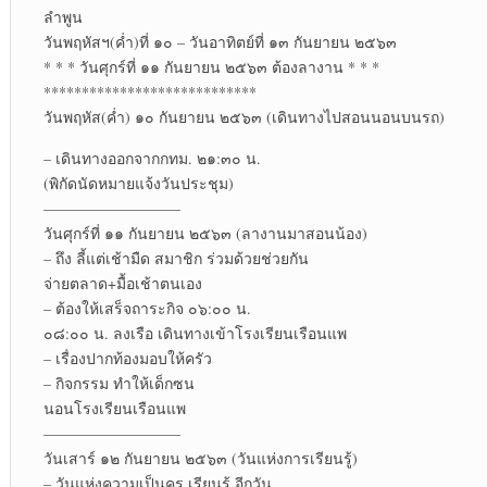
ลำพูน
วันพฤหัสฯ(ค่ำ)ที่ ๑๐ – วันอาทิตย์ที่ ๑๓ กันยายน ๒๕๖๓
* * * วันศุกร์ที่ ๑๑ กันยายน ๒๕๖๓ ต้องลางาน * * *
****************************
วันพฤหัส(ค่ำ) ๑๐ กันยายน ๒๕๖๓ (เดินทางไปสอนนอนบนรถ)
– เดินทางออกจากกทม. ๒๑:๓๐ น.
(พิกัดนัดหมายแจ้งวันประชุม)
—————————
วันศุกร์ที่ ๑๑ กันยายน ๒๕๖๓ (ลางานมาสอนน้อง)
– ถึง ลี้แต่เช้ามืด สมาชิก ร่วมด้วยช่วยกัน
จ่ายตลาด+มื้อเช้าตนเอง
– ต้องให้เสร็จถาระกิจ ๐๖:๐๐ น.
๐๘:๐๐ น. ลงเรือ เดินทางเข้าโรงเรียนเรือนแพ
– เรื่องปากท้องมอบให้ครัว
– กิจกรรม ทำให้เด็กซน
นอนโรงเรียนเรือนแพ
—————————
วันเสาร์ ๑๒ กันยายน ๒๕๖๓ (วันแห่งการเรียนรู้)
– วันแห่งความเป็นครู เรียนรู้ อีกวัน