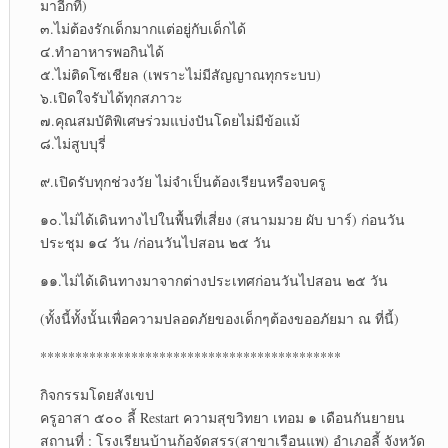
มาอีกที)
๓.ไม่ต้องรักเด็กมากแต่อยู่กับเด็กได้
๔.ทำอาหารพอกินได้
๕.ไม่ติดโซเชียล (เพราะไม่มีสัญญาณทุกระบบ)
๖.เปิดใจรับได้ทุกสภาวะ
๗.คุณสมบัติพิเศษร่วมแบ่งปันโดยไม่มีข้อแม้
๘.ไม่สูบบุรี่
๙.เปิดรับทุกช่วงวัย ไม่จำเป็นต้องเรียนหรือจบครู
๑๐.ไม่ได้เดินทางไปในพื้นที่เสี่ยง (สนามมวย ผับ บาร์) ก่อนวัน
ประชุม ๑๔ วัน /ก่อนวันไปสอน ๒๕ วัน
๑๑.ไม่ได้เดินทางมาจากต่างประเทศก่อนวันไปสอน ๒๕ วัน
(ทั้งนี้ทั้งนั้นเพื่อความปลอดภัยของเด็กๆต้องขออภัยมา ณ ที่นี้)
*******************************************
กิจกรรมโดยสังเขป
ครูอาสา ๕๐๐ ลี้ Restart ความสุขวิทยา เทอม ๑ เดือนกันยายน
สถานที่ : โรงเรียนบ้านก้อจัดสรร(สาขาเรือนแพ) อำเภอลี้ จังหวัด