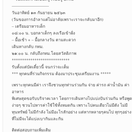
—————————
วันอาทิตย์ ๑๓ กันยายน ๒๕๖๓
(วันของการอำลาแต่ไม่อาลัยเพราะเราจะกลับมาอีก)
– เตรียมอาหารเด็ก
๐๘:๐๐ น. บอกลาเด็กๆ ลงเรือเข้าฝั่ง
– มื้อเช้า + – มื้อกลางวัน ตามสะดวก
เดินทางกลับ กทม.
๒๑:๐๐ น. กลับถึงกทม.โดยสวัสดิภาพ
****************************
รับตั้งแต่บัดเดี๋ยวนี้ จนกว่าจะเต็ม
*** ทุกคนที่ร่วมกิจกรรม ต้องมาประชุมเตรียมงาน *****
เพราะทุกคนมีค่า เราจึงชวนทุกท่านร่วมกัน จ่าย ค่ารถ ค่าน้ำมัน ค่า
อาหาร
พิเศษสุดขอรับบริจาคเวลา โดยการเดินทางไปแบ่งปันร่วมกัน หรือพูด
ง่ายๆ ชวนไปหารค่าใช้ใช้ทั้งหมดกัน เพราะไปคนเดียวไม่มีตัง ไม่มี
ทุนทรัพย์ ไม่มีกำลัง ไม่มีอะไรสักอย่าง แต่หากหลายๆคนไป ทุกๆอย่าง
ที่ไม่มีจะได้แบ่งเบากันและกัน
ติดต่อสอบถามเพิ่มเติม