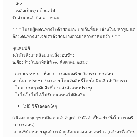
– อื่นๆ
– เหลือเป็นทุนเด็กต่อไป
รับจำนวนจำกัด ๑ – ๙ คน
* * * ไม่รับผู้ที่เดินทางไปด้วยตนเอง ยกเว้นพื้นที่ เชียงใหม่/ลำพูน แต่
ต้องเดินทางมาเจอเราด้วยตนเองตามเวลาที่กำหนดจ้า * * *
คุณสมบัติ
๑.ใส่ใจสิ่งแวดล้อมและสิ่งรอบข้าง
๒.ต้องว่างวันอาทิตย์ที่ ๓๐ สิงหาคม ๒๕๖๓
เวลา ๑๔:๐๐ น. เพื่อมา วางแผนเตรียมกิจกรรมการสอน
หากไม่มาประชุม / มาสาย โดนตัดสิทธิ์โดยไม่คืนเงินค่ากิจกรรม
– ไม่มาประชุมตัดสิทธิ์ / งดส่งตัวแทนประชุม
– ไม่ไป/ไปไม่ได้/ไม่รับคนแทน/ไม่คืนเงิน
ไม่มี วีดีโอคอลใดๆ
(เนื่องจากทุกๆท่านมีความสำคัญเท่ากันจึงจำเป็นอย่างยิ่งในการเตรี
ยมการสอน)
สถานที่นัดหมาย ศูนย์การค้ายูเนี่ยนมอลล ลาดพร้าว (แจ้งอาที่สมัคร