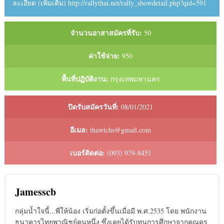
ละเอียด (เพิ่มเติม) http://rallythai.net/rally_showdetail.php?qid=591
จำนวนอาสาสมัครที่รับ:
50
ค่าใช้จ่าย:
950
พื้นที่ปฏิบัติงาน:
กรุงเทพมหานคร
ปิดรับสมัครวันที่:
08/01/2021
อีเมล:
thawtchs@gmail.com
เบอร์ติดต่อ:
(093) 979-8451
Jamesscb
กลุ่มน้ำใจนี้...พี่ให้น้อง เริ่มก่อตั้งขึ้นเมื่อมี พ.ศ.2535 โดย พนักงาน
ธนาคารไทยพาณิชย์คนหนึ่ง ซึ่งเคยได้รับทุนการศึกษาจากคุณครู