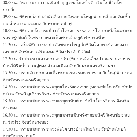
08.00 น. กิจกรรมรวบรวมเงินทำบุญ ออกใบเสร็จรับเงิน ไถ่ชีวิตโค-
กระบือ
09.00 น. พิธีทอดผ้าป่าสามัคคี ถวายสังฆทานใหญ่ ช่วยเหลือเด็กติดเชื้อ
เอดส์ หลวงพ่ออลงกต วัดพระบาทน้ำพุ
10.00 น. พิธีถวายโค-กระบือ เข้าโครงการธนาคารโค-กระบือในพระรบ
รมราชูปถัมภ์ ในพระบาทสมเด็จพระเจ้าอยู่หัวรัชกาลที่ ๙
11.30 น. เสร็จพิธีถวายผ้าป่า สังฆทานใหญ่ ไถ่ชีวิตโค-กระบือ สะเดาะ
เคราะห์ สืบชะตา เสริมมงคลชีวิต ประจำปี 2564
12.30 น. รับประทานอาหารกลางวัน (ทีมงานจัดเลี้ยง 1) ณ ร้านอาหาร
บ้านไม้ริมน้ำ ถนนอู่ทอง อำเภอเมือง จังหวัดพระนครศรีอยุธยา
13.30 น. กราบสักการะ สมเด็จพระนเรศวรมหาราช ณ วัดใหญ่ชัยมงคล
จังหวัดพระนครศรีอยุธยา
14.30 น. กราบนมัสการ พระพุทธไตรรัตนนายก (หลวงพ่อโต หรือ ซำปอ
กง) ณ วัดพนัญเชิงวรวิหาร จังหวัดพระนครศรีอยุธยา
15.30 น. กราบนมัสการ พระมหาพุทธพิมพ์ ณ วัดไชโยวรวิหาร จังหวัด
อ่างทอง
16.30 น. กราบนมัสการ พระพุทธมหานมินทร์ศากยมุนีศรีวิเศษชัยชาญ
ณ วัดม่วง จังหวัดอ่างทอง
17.30 น. กราบนมัสการ หลวงพ่อโต ปางป่าเลไลยก์ ณ วัดป่าเลไลยก์
จังหวัดสุพรรณบุรี