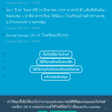
8 August 2026 at 12 : 22 PM
รุ่น 1 ปี 69 วันเสาร์ที่ 29 สิงหาคม 2569 อาสาทำดี แต้มสีเติมฝัน (
ซ่อมแซม + ทาสีอาคารเรียน ให้น้อง ) โรงเรียนบ้านห้วยรางเกตุ
อ.กำแพงแสน จ.นครปฐม
8 August 2026 at 12 : 44 PM
Saving Energy 101 @ โรงเรียนปริยากร
8 August 2026 at 12 : 58 PM
เว็บไซต์มีอะไรบ้าง?
วิธีใช้งานสำหรับสมาชิก
วิธีใช้งานสำหรับองค์กรเครือข่าย
บริจาคสนับสนุน
© 2004 - 2024
เครือข่ายจิตอาสา : งานอาสาสมัคร จิตอาสา | Volunteerspirit
เราใช้คุกกี้เพื่อให้แน่ใจว่าเรามอบประสบการณ์ที่ดีที่สุดแก่คุณบนเว็บไซต์
Network
. All rights reserved.
กดเลือก OK หากคุณประสงค์ใช้ไซต์นี้ต่อไป เพื่อยอมรับ cookies