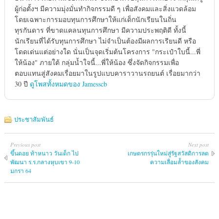
ผู้ก่อตั้งฯ มีความมุ่งมั่นทำกิจกรรมดี ๆ เพื่อสังคมและสิ่งแวดล้อม
โดยเฉพาะการมอบทุนการศึกษาให้แก่เด็กนักเรียนในถิ่น
ทุรกันดาร ที่ขาดแคลนทุนการศึกษา มีความประพฤติดี ทั้งนี้
นักเรียนที่ได้รับทุนการศึกษา ไม่จำเป็นต้องมีผลการเรียนดี หรือ
โดดเด่นแต่อย่างใด นั่นเป็นจุดเริ่มต้นโครงการ "กระเป๋าใบนี้...พี่
ให้น้อง" ภายใต้ กลุ่มน้ำใจนี้...พี่ให้น้อง ซึ่งจัดกิจกรรมเพื่อ
ตอบแทนสู่สังคมเรื่อยมาในรูปแบบคาราวานรถยนต์ เรื่อยมากว่า
30 ปี
ดูโพสทั้งหมดของ Jamesscb
ประชาสัมพันธ์
Previous post
Next post
ขึ้นดอย ท้าหนาว วันเด็ก ไป
เกษตรกรรุ่นใหม่สู่รัฐสวัสดิการลด
พัฒนา ร.ร.กลางหุบเขา 9-10
ความเลื่อมล้ำของสังคม
มกรา 64