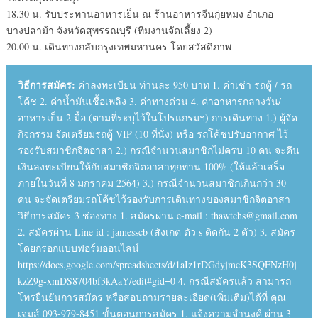
18.30 น. รับประทานอาหารเย็น ณ ร้านอาหารจีนกุ่ยหมง อำเภอ
บางปลาม้า จังหวัดสุพรรณบุรี (ทีมงานจัดเลี้ยง 2)
20.00 น. เดินทางกลับกรุงเทพมหานคร โดยสวัสดิภาพ
วิธีการสมัคร:
ค่าลงทะเบียน ท่านละ 950 บาท 1. ค่าเช่า รถตู้ / รถ
โค้ช 2. ค่าน้ำมันเชื้อเพลิง 3. ค่าทางด่วน 4. ค่าอาหารกลางวัน/
อาหารเย็น 2 มื้อ (ตามที่ระบุไว้ในโปรแกรมฯ) การเดินทาง 1.) ผู้จัด
กิจกรรม จัดเตรียมรถตู้ VIP (10 ที่นั่ง) หรือ รถโค้ชปรับอากาศ ไว้
รองรับสมาชิกจิตอาสา 2.) กรณีจำนวนสมาชิกไม่ครบ 10 คน จะคืน
เงินลงทะเบียนให้กับสมาชิกจิตอาสาทุกท่าน 100% (ให้แล้วเสร็จ
ภายในวันที่ 8 มกราคม 2564) 3.) กรณีจำนวนสมาชิกเกินกว่า 30
คน จะจัดเตรียมรถโค้ชไว้รองรับการเดินทางของสมาชิกจิตอาสา
วิธีการสมัคร 3 ช่องทาง 1. สมัครผ่าน e-mail : thawtchs@gmail.com
2. สมัครผ่าน Line id : jamesscb (สังเกต ตัว s ติดกัน 2 ตัว) 3. สมัคร
โดยกรอกแบบฟอร์มออนไลน์
https://docs.google.com/spreadsheets/d/1aIz1rDGdyjmcK3SQFNzH0j
kzZ9g-xmDS8704bf3kAaY/edit#gid=0 4. กรณีสมัครแล้ว สามารถ
โทรยืนยันการสมัคร หรือสอบถามรายละเอียด(เพิ่มเติม)ได้ที่ คุณ
เจมส์ 093-979-8451 ขั้นตอนการสมัคร 1. แจ้งความจำนงค์ ผ่าน 3