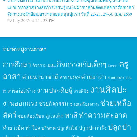
อาสาคัดแยกแว่นตา/อาสาปลาใจดี/อาสาจัดชุดเมล็ดพันธุ์/อาสาคัด
แยกยา/อาสาสร้างสื่อการเรียนรู้บนผืนผ้า/อาสาผลิตแฟลชการ์ด/อาสา
จัดกางเกงผ้าอ้อม/อาสาหมอนหนุนอุ่นรัก วันที่ 22-23, 29-30 ส.ค. 2569
29 July 2026 at 14 : 37 PM
หมวดหมู่งานอาสา
ครู
กิจกรรมกับเด็กๆ
การศึกษา
กิจกรรม BBL
คนชรา
อาสา
ค่ายนานาชาติ
ค่ายอาสา
ค่ายอนุรักษ์
ค่ายเกษตร
งาน
งานศิลปะ
งานประดิษฐ์
งานก่อสร้าง
งานฝีมือ
IT
ช่วยเหลือ
งานออกแรง
ช่วยกิจกรรม
ช่วยเตรียมงาน
สัตว์
ทาสี
ทำความสะอาด
ดูแลเด็ก
ซ่อมห้องเรียน
ปลูกป่า
ปลูกปะการัง
ทำยางยืด
ทำโป่ง
บริจาค
ปลูกต้นไม้