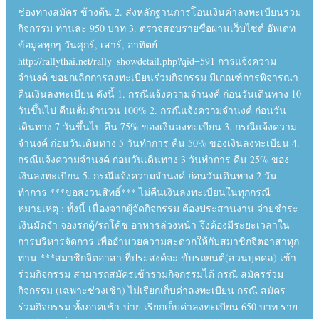
ช่องทางสมัคร ข้างต้น 2. ส่งหลักฐานการโอนเงินค่าลงทะเบียนร่วม
กิจกรรม ท่านละ 950 บาท 3. ตรวจสอบรายชื่อผ่านเว็บไซต์ อัพเดท
ข้อมูลทุกๆ วันศุกร์, เสาร์, อาทิตย์
http://rallythai.net/rally_showdetail.php?qid=591 การแจ้งความ
จำนงค์ ขอยกเลิกการลงทะเบียนร่วมกิจกรรม มีเกณฑ์การพิจารณา
คืนเงินลงทะเบียน ดังนี้ 1. กรณีแจ้งความจำนงค์ ก่อนวันเดินทาง 10
วันขึ้นไป คืนเต็มจำนวน 100% 2. กรณีแจ้งความจำนงค์ ก่อนวัน
เดินทาง 7 วันขึ้นไป คืน 75% ของเงินลงทะเบียน 3. กรณีแจ้งความ
จำนงค์ ก่อนวันเดินทาง 5 วันทำการ คืน 50% ของเงินลงทะเบียน 4.
กรณีแจ้งความจำนงค์ ก่อนวันเดินทาง 3 วันทำการ คืน 25% ของ
เงินลงทะเบียน 5. กรณีแจ้งความจำนงค์ ก่อนวันเดินทาง 2 วัน
ทำการ ***ขอสงวนสิทธิ์*** ไม่คืนเงินลงทะเบียนในทุกกรณี
หมายเหตุ : ทั้งนี้ เนื่องจากผู้จัดกิจกรรม ต้องประสานงาน จ่ายชำระ
เงินมัดจำ จองรถตู้/รถโค้ช อาหารล่วงหน้า จึงต้องมีระยะเวลาใน
การบริหารจัดการ เพื่ออำนวยความสะดวกให้กับสมาชิกจิตอาสาทุก
ท่าน ***สมาชิกจิตอาสา ที่ประสงค์จะ ขับรถยนต์(ส่วนบุคคล) เข้า
ร่วมกิจกรรม สามารถสมัครเข้าร่วมกิจกรรมได้ กรณี สมัครร่วม
กิจกรรม (เฉพาะช่วงเช้า) ไม่เรียกเก็บค่าลงทะเบียน กรณี สมัคร
ร่วมกิจกรรม ทั้งภาคเช้า-บ่าย เรียกเก็บค่าลงทะเบียน 650 บาท ราย