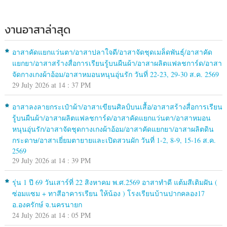
งานอาสาล่าสุด
อาสาคัดแยกแว่นตา/อาสาปลาใจดี/อาสาจัดชุดเมล็ดพันธุ์/อาสาคัด
แยกยา/อาสาสร้างสื่อการเรียนรู้บนผืนผ้า/อาสาผลิตแฟลชการ์ด/อาสา
จัดกางเกงผ้าอ้อม/อาสาหมอนหนุนอุ่นรัก วันที่ 22-23, 29-30 ส.ค. 2569
29 July 2026 at 14 : 37 PM
อาสาลงลายกระเป๋าผ้า/อาสาเขียนศิลป์บนเสื้อ/อาสาสร้างสื่อการเรียน
รู้บนผืนผ้า/อาสาผลิตแฟลชการ์ด/อาสาคัดแยกแว่นตา/อาสาหมอน
หนุนอุ่นรัก/อาสาจัดชุดกางเกงผ้าอ้อม/อาสาคัดแยกยา/อาสาผลิตดิน
กระดาษ/อาสาเยี่ยมตายายและเปิดสวนผัก วันที่ 1-2, 8-9, 15-16 ส.ค.
2569
29 July 2026 at 14 : 39 PM
รุ่น 1 ปี 69 วันเสาร์ที่ 22 สิงหาคม พ.ศ.2569 อาสาทำดี แต้มสีเติมฝัน (
ซ่อมแซม + ทาสีอาคารเรียน ให้น้อง ) โรงเรียนบ้านปากคลอง17
อ.องครักษ์ จ.นครนายก
24 July 2026 at 14 : 05 PM