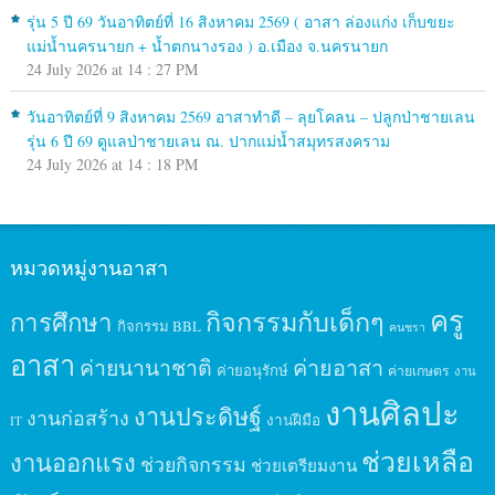
รุ่น 5 ปี 69 วันอาทิตย์ที่ 16 สิงหาคม 2569 ( อาสา ล่องแก่ง เก็บขยะ
แม่น้ำนครนายก + น้ำตกนางรอง ) อ.เมือง จ.นครนายก
24 July 2026 at 14 : 27 PM
วันอาทิตย์ที่ 9 สิงหาคม 2569 อาสาทำดี – ลุยโคลน – ปลูกป่าชายเลน
รุ่น 6 ปี 69 ดูแลป่าชายเลน ณ. ปากแม่น้ำสมุทรสงคราม
24 July 2026 at 14 : 18 PM
หมวดหมู่งานอาสา
ครู
กิจกรรมกับเด็กๆ
การศึกษา
กิจกรรม BBL
คนชรา
อาสา
ค่ายนานาชาติ
ค่ายอาสา
ค่ายอนุรักษ์
ค่ายเกษตร
งาน
งานศิลปะ
งานประดิษฐ์
งานก่อสร้าง
งานฝีมือ
IT
ช่วยเหลือ
งานออกแรง
ช่วยกิจกรรม
ช่วยเตรียมงาน