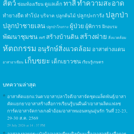
สัตว์
ทาสี
ทำความสะอาด
ดูแลเด็ก
ซ่อมห้องเรียน
ปลูกป่า
ปลูกปะการัง
ทำยางยืด
ทำโป่ง
บริจาค
ปลูกต้นไม้
ปลูกป่าชายเลน
ผู้ป่วย
ผู้พิการ
ฝึกอบรม
ปลูกป่าโกงกาง
สร้างฝาย
พัฒนาชุมชน
สร้างบ้านดิน
สิ่งแวดล้อม
สตรี
หัตถกรรม
อนุรักษ์สิ่งแวดล้อม
อาสาต่างแดน
เก็บขยะ
เด็กเยาวชน
เรียนรู้เกษตร
อาสาอาเซียน
บทความล่าสุด
อาสาคัดแยกแว่นตา/อาสาปลาใจดี/อาสาจัดชุดเมล็ดพันธุ์/อาสา
คัดแยกยา/อาสาสร้างสื่อการเรียนรู้บนผืนผ้า/อาสาผลิตแฟลช
การ์ด/อาสาจัดกางเกงผ้าอ้อม/อาสาหมอนหนุนอุ่นรัก วันที่ 22-23,
29-30 ส.ค. 2569
29 July 2026 at 14 : 37 PM
อาสาลงลายกระเป๋าผ้า/อาสาเขียนศิลป์บนเสื้อ/อาสาสร้างสื่อการ