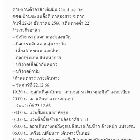
ค่ายซานต้าอาสาเติมฝัน Christmas ’66
ศศช.บ้านขะแนจื้อคี ท่าสองยาง จ.ตาก
วันที่​ 22-24 ธันวาคม 2566 (เดินทางค่ำ 22)
**ภารกิจ​อาสา
– จัดกิจกรรมแจกกล่องของขวัญ
– กิจกรรม​จับฉลาก​ลุ้นรางวัล
– เลี้ยง kfc ขนม และอื่นๆ
– กิจกรรม​เกม สันทนาการ​
– บริจาคเสื้อผ้ากันหนาว
– บริจาคผ้าห่ม
*กำหนดการ การเดินทาง
– วันศุก​ร์ที่​ 22.12.66
19.30 น. เจอกันที่จุดนัดพบ “ลานจอดรถ bts หมอ​ชิต” ลงทะเบียน
20.00 น. ออกเดินทาง (ตรงเวลา)​
– วันเสาร์​ที่​ 23.12.66
03.00 น. แวะปั้มแม่สอด พักรถ
04.00 น. แวะซื้อมื้อเช้าตามอัธยาศัย 7-11
05.00 น. ออกเดินทางต่อถึงจุดเปลี่ยน​รถ กินข้าว​ ล้างหน้า​ แปรงฟัน​
06.00 น. เตรียมเปลี่ยน​รถ เดินทางขึ้นดอย
11.30 น. ถึง ศูนย์​ฯ.บ้านขะแนจื้อคี (เวลาอาจมีเลทบ้างตามสภาพ​