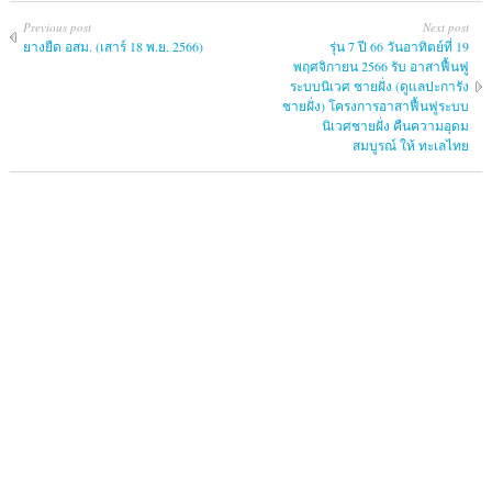
Previous post
Next post
ยางยืด อสม. (เสาร์ 18 พ.ย. 2566)
รุ่น 7 ปี 66 วันอาทิตย์ที่ 19
พฤศจิกายน 2566 รับ อาสาฟื้นฟู
ระบบนิเวศ ชายฝั่ง (ดูแลปะการัง
ชายฝั่ง) โครงการอาสาฟื้นฟูระบบ
นิเวศชายฝั่ง คืนความอุดม
สมบูรณ์ ให้ ทะเลไทย