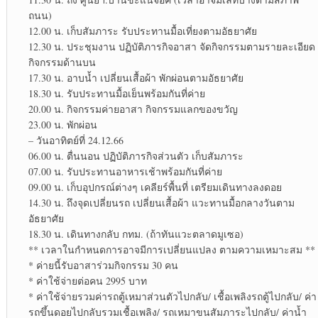
ถนน)
12.00 น. เก็บสัมภาระ​ รับประทาน​มื้อเที่ยงตามอัธยาศัย​
12.30 น. ประชุมงาน ปฏิบัติ​ภารกิจ​อาสา จัดกิจกรรม​ตามรายละเอียด​
กิจกรรม​ด้านบน
17.30 น. อาบน้ำ เปลี่ยน​เสื้อผ้า พักผ่อน​ตามอัธยาศัย​
18.30 น. รับประทาน​มื้อเย็นพร้อมกันที่ค่าย
20.00 น. กิจกรรมค่ายอาสา กิจกรรม​แลกของขวัญ​
23.00 น. พักผ่อน
– วันอาทิตย์​ที่ 24.12.66
06.00 น. ตื่นนอน ปฏิบัติ​ภารกิจ​ส่วนตัว​ เก็บสัมภาระ​
07.00 น. รับประทาน​อาหาร​เช้าพร้อม​กันที่ค่าย
09.00 น. เก็บอุปกรณ์​ต่างๆ เคลียร์​พื้นที่ เตรียมเดินทางลงดอย
14.30 น. ถึงจุดเปลี่ยน​รถ เปลี่ยนเสื้อผ้า แวะทานมื้อกลางวัน​ตาม
อัธยาศัย​
18.30 น. เดินทางกลับ กทม. (ถ้าทันแวะตลาดมูเซอ)​
** เวลาในกำหนดการอาจมีการเปลี่ยนแปลง ตามความเหมาะสม **
* ค่ายนี้รับอาสาร่วม​กิจกรรม​ 30 คน
* ค่าใช้จ่ายต่อคน 2995 บาท
* ค่าใช้จ่าย​รวมค่ารถตู้​เหมาส่วนตัวไปกลับ/ เชื้อเพลิงรถตู้ไปกลับ/ ค่า
รถขึ้นดอยไปกลับรวมเชื้อเพลิง​/ รถเหมาขนสัมภาระ​ไปกลับ/ ค่าน้ำ