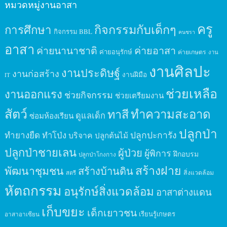
หมวดหมู่งานอาสา
ครู
กิจกรรมกับเด็กๆ
การศึกษา
กิจกรรม BBL
คนชรา
อาสา
ค่ายนานาชาติ
ค่ายอาสา
ค่ายอนุรักษ์
ค่ายเกษตร
งาน
งานศิลปะ
งานประดิษฐ์
งานก่อสร้าง
งานฝีมือ
IT
ช่วยเหลือ
งานออกแรง
ช่วยกิจกรรม
ช่วยเตรียมงาน
สัตว์
ทาสี
ทำความสะอาด
ดูแลเด็ก
ซ่อมห้องเรียน
ปลูกป่า
ปลูกปะการัง
ทำยางยืด
ทำโป่ง
บริจาค
ปลูกต้นไม้
ปลูกป่าชายเลน
ผู้ป่วย
ผู้พิการ
ฝึกอบรม
ปลูกป่าโกงกาง
สร้างฝาย
พัฒนาชุมชน
สร้างบ้านดิน
สิ่งแวดล้อม
สตรี
หัตถกรรม
อนุรักษ์สิ่งแวดล้อม
อาสาต่างแดน
เก็บขยะ
เด็กเยาวชน
เรียนรู้เกษตร
อาสาอาเซียน