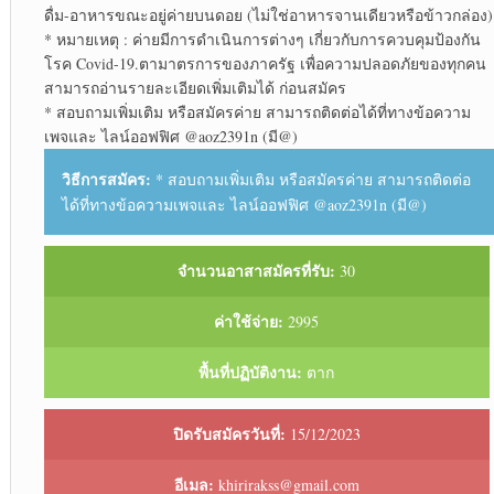
ดื่ม-อาหารขณะ​อยู่​ค่าย​บนดอย (ไม่ใช่อาหาร​จาน​เดียว​หรือ​ข้าว​กล่อง)​
* หมายเหตุ​ : ค่ายมีการดำเนินการต่างๆ เกี่ยวกับ​การควบคุมป้องกัน​
โรค Covid-19.ตามาตรการ​ของภาครัฐ เพื่อความปลอดภัยของทุกคน
สามารถอ่านรายละเอียด​เพิ่มเติม​ได้ ก่อนสมัคร​
* สอบถาม​เพิ่มเติม​ หรือสมัครค่าย สามารถ​ติดต่อ​ได้ที่​ทางข้อความ​
เพจ​และ​ ไลน์​ออฟฟิศ​ @aoz2391n (มี@)
วิธีการสมัคร:
* สอบถาม​เพิ่มเติม​ หรือสมัครค่าย สามารถ​ติดต่อ​
ได้ที่​ทางข้อความ​เพจ​และ​ ไลน์​ออฟฟิศ​ @aoz2391n (มี@)
จำนวนอาสาสมัครที่รับ:
30
ค่าใช้จ่าย:
2995
พื้นที่ปฏิบัติงาน:
ตาก
ปิดรับสมัครวันที่:
15/12/2023
อีเมล:
khirirakss@gmail.com