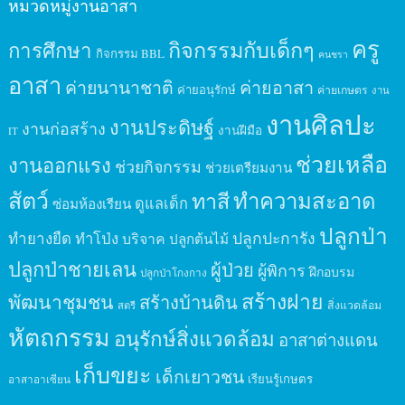
หมวดหมู่งานอาสา
ครู
กิจกรรมกับเด็กๆ
การศึกษา
กิจกรรม BBL
คนชรา
อาสา
ค่ายนานาชาติ
ค่ายอาสา
ค่ายอนุรักษ์
ค่ายเกษตร
งาน
งานศิลปะ
งานประดิษฐ์
งานก่อสร้าง
งานฝีมือ
IT
ช่วยเหลือ
งานออกแรง
ช่วยกิจกรรม
ช่วยเตรียมงาน
สัตว์
ทาสี
ทำความสะอาด
ดูแลเด็ก
ซ่อมห้องเรียน
ปลูกป่า
ปลูกปะการัง
ทำยางยืด
ทำโป่ง
บริจาค
ปลูกต้นไม้
ปลูกป่าชายเลน
ผู้ป่วย
ผู้พิการ
ฝึกอบรม
ปลูกป่าโกงกาง
สร้างฝาย
พัฒนาชุมชน
สร้างบ้านดิน
สิ่งแวดล้อม
สตรี
หัตถกรรม
อนุรักษ์สิ่งแวดล้อม
อาสาต่างแดน
เก็บขยะ
เด็กเยาวชน
เรียนรู้เกษตร
อาสาอาเซียน