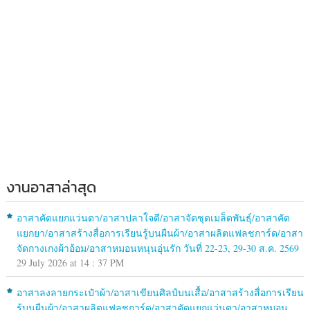
งานอาสาล่าสุด
อาสาคัดแยกแว่นตา/อาสาปลาใจดี/อาสาจัดชุดเมล็ดพันธุ์/อาสาคัด
แยกยา/อาสาสร้างสื่อการเรียนรู้บนผืนผ้า/อาสาผลิตแฟลชการ์ด/อาสา
จัดกางเกงผ้าอ้อม/อาสาหมอนหนุนอุ่นรัก วันที่ 22-23, 29-30 ส.ค. 2569
29 July 2026 at 14 : 37 PM
อาสาลงลายกระเป๋าผ้า/อาสาเขียนศิลป์บนเสื้อ/อาสาสร้างสื่อการเรียน
รู้บนผืนผ้า/อาสาผลิตแฟลชการ์ด/อาสาคัดแยกแว่นตา/อาสาหมอน