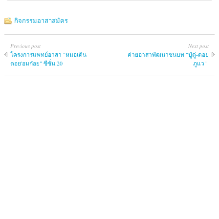
กิจกรรมอาสาสมัคร
Previous post
Next post
โครงการแพทย์​อาสา​ "หมอเดิน​
ค่ายอาสา​พัฒนา​ชนบท​ "ปู่ดู่-ดอย
ดอย'อมก๋อย​" ซีซั่น.20
ภูแว"