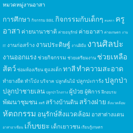
หมวดหมู่งานอาสา
ครู
กิจกรรมกับเด็กๆ
การศึกษา
กิจกรรม BBL
คนชรา
อาสา
ค่ายนานาชาติ
ค่ายอาสา
ค่ายอนุรักษ์
ค่ายเกษตร
งาน
งานศิลปะ
งานประดิษฐ์
งานก่อสร้าง
งานฝีมือ
IT
ช่วยเหลือ
งานออกแรง
ช่วยกิจกรรม
ช่วยเตรียมงาน
สัตว์
ทาสี
ทำความสะอาด
ดูแลเด็ก
ซ่อมห้องเรียน
ปลูกป่า
ปลูกปะการัง
ทำยางยืด
ทำโป่ง
บริจาค
ปลูกต้นไม้
ปลูกป่าชายเลน
ผู้ป่วย
ผู้พิการ
ฝึกอบรม
ปลูกป่าโกงกาง
สร้างฝาย
พัฒนาชุมชน
สร้างบ้านดิน
สิ่งแวดล้อม
สตรี
หัตถกรรม
อนุรักษ์สิ่งแวดล้อม
อาสาต่างแดน
เก็บขยะ
เด็กเยาวชน
เรียนรู้เกษตร
อาสาอาเซียน