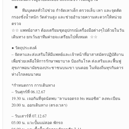
ทีมบุคคลทั่วไปช่วย กำจัดเหาเด็ก ตรวจเล็บ เหา และจุดคัด
กรอง​ชั่งน้ำหนัก​ วัดส่วนสูง​ และช่วยอำนวยความสะดวก​ให้หน่วย
ตรวจ
☆☆ แพทย์อาสา ต้องเตรียมชุดอุปกรณ์เครื่องมือต่างๆไปด้วยในวัน
เดินทาง ยกเว้นยาทีมค่ายจะเตรียมไปทั้งหมด​ ☆☆
● วัตถุประสงค์
– จัดหาและส่งเสริมให้มีแพทย์และเจ้าหน้าที่อาสาสมัครปฏิบัติงาน
เพื่อช่วยเหลือให้การรักษาพยาบาล ป้องกันโรค ส่งเสริมและฟื้นฟู
สุขภาพอนามัยของประชาชนบนเขา บนดอย ในท้องถิ่นทุรกันดาร
ห่างไกลคมนาคม
*กำหนดการ การเดินทาง
– วันศุก​ร์ที่​ 06.12.67
1​9.30 น. เจอกันที่จุดนัดพบ “ลานจอดรถ bts หมอ​ชิต” ลงทะเบียน
20.00 น. ออกเดินทาง (ตรงเวลา)​
– วันเสาร์​ที่​ 07.12.67
03.00 น. แวะปั้มแม่สอด พักรถ