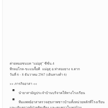
ค่ายหมอ​ชนบท “แม่อุสุ” ซีซั่น.4
ทีกลอโกล-ขะแนจื้อคี แม่อุสุ อ.ท่าสองยาง จ.ตาก
วันที่ 6​ -​ 8 ธันวาคม​ 2567 (เดินทางค่ำ 6)
>> ภารกิจอาสา <<
นำยาสามัญ​ประจำบ้าน​บริจาคให้ทางโรงเรียน
ทีมแพทย์​อาสาตรวจสุขภาพชาวบ้าน​ทั้งหน่วยหลักที่โรงเรียน​
และเดินตรวจผู้ป่วย​ติดเตียง และคนชราในหมู่บ้าน​