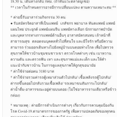
18.30 น. เดินทางกลับ กทม. (ถ้าทันแวะตลาดมูเซอ)​
** เวลาในกำหนดการอาจมีการเปลี่ยนแปลง ตามความเหมาะสม **
* ค่ายนี้รับอาสาร่วม​กิจกรรม​ 30 คน
● รับสมัครจิตอาสาที่เป็นแพทย์ เภสัชกร พยาบาล ทันตแพทย์​ แพทย์​
แผน​ไทย​ ประยุกต์​ แพทย์​แผนจีน แพทย์​ทางเลือก นักกายภาพบำบัด​
และบุคลากร​ทางการ​แพทย์​ด้านอื่นๆ อาสาสมัครสมทบ เจ้าหน้าที่
สาธารณสุข ตลอดจนบุคคลทั่วไปที่สนใจ และมีใจรัก หรือมีความ
สามารถ ร่วมออกเดินทางไปยังหมู่บ้านบนดอยห่างไกล เพื่อไปตรวจ
สุขภาพให้ชาวบ้านชุมชนชาวเขา ตรวจโรคต่างๆ เช่น เบาหวาน
ความดัน และตรวจฟัน เหา และสุขภาพแม่และเด็ก และให้คำ
แนะนำกับชาวบ้าน ในการดูแลสุขภาพให้ถูกสุขอนามัย
* ค่าใช้จ่ายต่อคน 3180 บาท
* ค่าใช้จ่าย​รวมค่ารถตู้​เหมาส่วนตัวไปกลับ/ เชื้อเพลิงรถตู้ไปกลับ/
ค่ารถขึ้นดอยไปกลับรวมเชื้อเพลิง​/ รถเหมาขนสัมภาระ​ไปกลับ/
ค่าน้ำดื่ม-อาหารขณะ​อยู่​ค่าย​บนดอย (ไม่ใช่อาหาร​จาน​เดียว​หรือ​ข้าว​
กล่อง)​
* หมายเหตุ​ : ค่ายมีการดำเนินการต่างๆ เกี่ยวกับ​การควบคุมป้องกัน​
โรค Covid-19.ตามาตรการ​ของภาครัฐ เพื่อความปลอดภัยของทุกคน