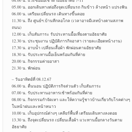
04.00 น. แวะซื้อมื้อเช้าตามอัธยาศัย 7-11
05.00 น. ออกเดินทางต่อถึงจุดเปลี่ยน​รถ กินข้าว​ ล้างหน้า​ แปรงฟัน​
06.00 น. เตรียมเปลี่ยน​รถ เดินทางขึ้นดอย
11.30 น. ถึง ศูนย์​ฯ.บ้านทีกลอโกล (เวลาอาจมีเลทบ้างตามสภาพ​
ถนน)
12.00 น. เก็บสัมภาระ​ รับประทาน​มื้อเที่ยงตามอัธยาศัย​
12.30 น. ประชุมงาน ปฏิบัติ​ภารกิจ​อาสา (รายละเอียด​หน้างาน)​
17.30 น. อาบน้ำ เปลี่ยน​เสื้อผ้า พักผ่อน​ตามอัธยาศัย​
18.30 น. รับประทาน​มื้อเย็นพร้อมกันที่ค่าย
20.00 น. กิจกรรมค่ายอาสา
21.30 น. พักผ่อน
– วันอาทิตย์​ที่ 08.12.67
06.00 น. ตื่นนอน ปฏิบัติ​ภารกิจ​ส่วนตัว​ เก็บสัมภาระ​
07.00 น. รับประทาน​อาหาร​เช้าพร้อม​กันที่ค่าย
08.00 น. กิจกรรม​กำจัดเหา และให้ความรู้​ชาวบ้านเกี่ยวกับ​โรคต่างๆ
ในหน้าฝนและหน้าหนาว
10.00 น. เก็บอุปกรณ์​ต่างๆ เคลียร์​พื้นที่ เตรียมเดินทางลงดอย
13.30 น. ถึงจุดเปลี่ยน​รถ เปลี่ยนเสื้อผ้า แวะทานมื้อกลางวัน​ตาม
อัธยาศัย​