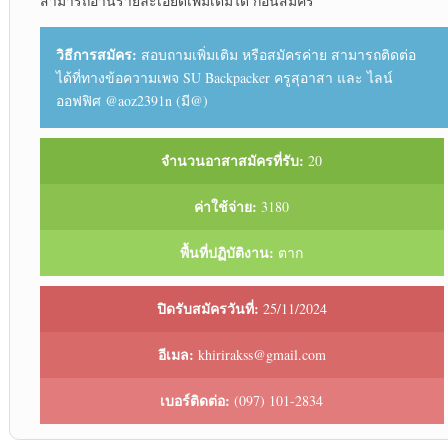
สามารถอ่านรายละเอียด​เพิ่มเติม​ได้ ก่อนสมัคร​
วิธีการสมัคร:
สอบถาม​เพิ่มเติม​ หรือสมัครค่าย สามารถ​ติดต่อ​
ได้ที่​ทางข้อความ​เพจ SU Backpacker ครูสุอาสา ​และ​ ไลน์​
ออฟฟิศ​ @aoz2391n (มี@)
จำนวนอาสาสมัครที่รับ:
20
ค่าใช้จ่าย:
3180
พื้นที่ปฏิบัติงาน:
ตาก
ปิดรับสมัครวันที่:
25/11/2024
อีเมล:
khirirakss@gmail.com
เบอร์ติดต่อ:
(097) 101-2834