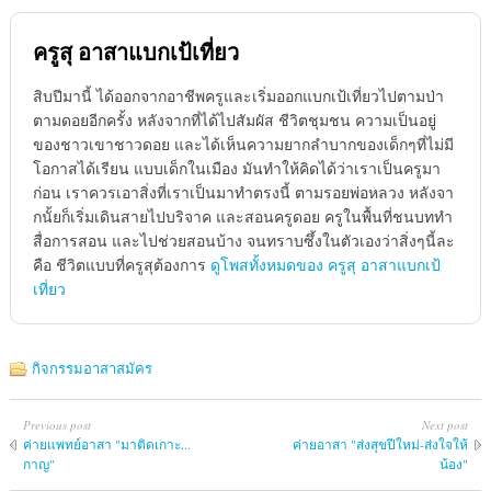
ครูสุ อาสาแบกเป้เที่ยว
สิบปีมานี้ ได้ออกจากอาชีพครูและเริ่มออกแบกเป้เที่ยวไปตามป่า
ตามดอยอีกครั้ง หลังจากที่ได้ไปสัมผัส ชีวิตชุมชน ความเป็นอยู่
ของชาวเขาชาวดอย และได้เห็นความยากลำบากของเด็กๆที่ไม่มี
โอกาสได้เรียน แบบเด็กในเมือง มันทำให้คิดได้ว่าเราเป็นครูมา
ก่อน เราควรเอาสิ่งที่เราเป็นมาทำตรงนี้ ตามรอยพ่อหลวง หลังจา
กนั้ยก็เริ่มเดินสายไปบริจาค และสอนครูดอย ครูในพื้นที่ชนบททำ
สื่อการสอน และไปช่วยสอนบ้าง จนทราบซึ้งในตัวเองว่าสิ่งๆนี้ละ
คือ ชีวิตแบบที่ครูสุต้องการ
ดูโพสทั้งหมดของ ครูสุ อาสาแบกเป้
เที่ยว
กิจกรรมอาสาสมัคร
Previous post
Next post
ค่ายแพทย์​อาสา "มาติดเกาะ...
ค่ายอาสา "ส่งสุขปีใหม่-ส่งใจให้
กาญ"
น้อง"