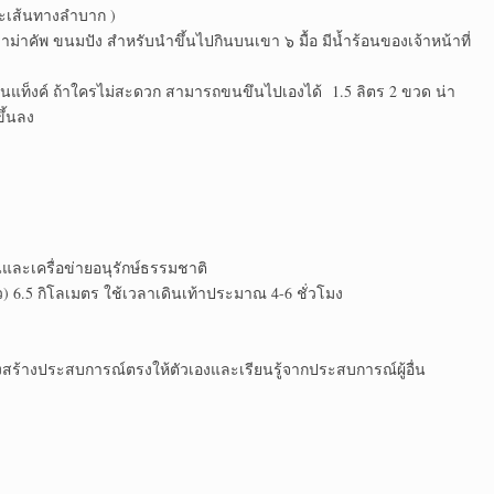
าะเส้นทางลำบาก )
าม่าคัพ ขนมปัง สำหรับนำขึ้นไปกินบนเขา ๖ มื้อ มีน้ำร้อนของเจ้าหน้าที่
ว้ในแท็งค์ ถ้าใครไม่สะดวก สามารถขนขึนไปเองได้ 1.5 ลิตร 2 ขวด น่า
ึ้นลง
และเครื่อข่ายอนุรักษ์ธรรมชาติ
ว) 6.5 กิโลเมตร ใช้เวลาเดินเท้าประมาณ 4-6 ชั่วโมง
งสร้างประสบการณ์ตรงให้ตัวเองและเรียนรู้จากประสบการณ์ผู้อื่น