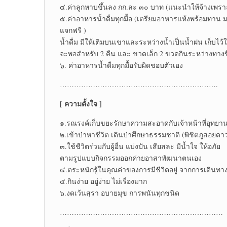
๔.ค่าลูกหาบขึ้นลง กก.ละ ๓๐ บาท (แนะนำให้จ้างเพร
๕.ค่าอาหารน้ำดื่มทุกมื้อ (เตรียมอาหารแห้งพร้อมทาน ม
แจกฟรี )
น้ำดื่ม มีให้เติมบนเขาและระหว่างน้ำเป็นน้ำฝน เก็บไ
จะพอสำหรับ 2 คืน และ ขวดเล็ก 2 ขวดกินระหว่างทางข
๖. ค่าอาหารน้ำดื่มทุกมื้อรับผิดชอบตัวเอง
………………………………………………………….
[ ความตั้งใจ ]
๑.รณรงค์เก็บขยะรักษาความสะอาดกับเจ้าหน้าที่อุทยาน
๒.เข้าป่าหาชีวิต เดินป่าศึกษาธรรมชาติ (พิชิตภูสอยดา
๓.ใช้ชีวิตร่วมกับผู้อื่น แบ่งปัน เสียสละ มีน้ำใจ ให้อภัย
ตามรูปแบบกิจกรรมออกค่ายอาสาพัฒนาตนเอง
๔.ตระหนักรู้ในคุณค่าของการมีชีวิตอยู่ จากการเดินทา
๕.กินง่าย อยู่ง่าย ไม่เรื่องมาก
๖.งดเว้นสุรา อบายมุข การพนันทุกชนิด
……………………………………………………………