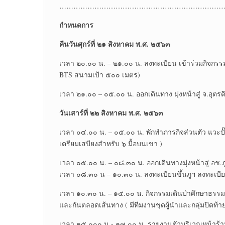
………………………………………………………………
กำหนดการ
คืนวันศุกร์ที่ ๒๑ สิงหาคม พ.ศ. ๒๕๖๓
เวลา ๒๐.๐๐ น. – ๒๑.๐๐ น. ลงทะเบียน เข้าร่วมกิจกรรม
BTS สนามเป้า ๕๐๐ เมตร)
เวลา ๒๑.๐๐ – ๐๕.๐๐ น. ออกเดินทาง มุ่งหน้าสู่ จ.อุตรดิ
วันเสาร์ที่ ๒๒ สิงหาคม พ.ศ. ๒๕๖๓
เวลา ๐๔.๐๐ น. – ๐๕.๐๐ น. พักทำภารกิจส่วนตัว แวะปั
เตรียมเสบียงสำหรับ ๖ มื้อบนเขา )
เวลา ๐๕.๐๐ น. – ๐๘.๓๐ น. ออกเดินทางมุ่งหน้าสู่ อช
เวลา ๐๘.๓๐ น – ๑๐.๓๐ น. ลงทะเบียนขึ้นภูฯ ลงทะเบีย
เวลา ๑๐.๓๐ น. – ๑๕.๐๐ น. กิจกรรมเดินป่าศึกษาธรรม
และกันตลอดเส้นทาง ( มีทีมงานชุดผู้นำและกลุ่มปิดท้าย แ
เวลา ๑๕.๐๐๐ น.- ๑๗.๐๐ น. รายงานตัวบริเวณหน้าร้านค