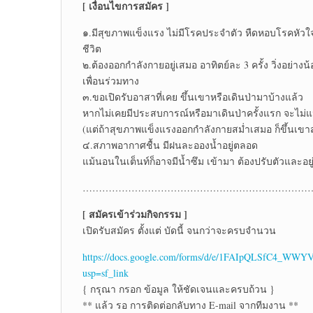
[ เงื่อนไขการสมัคร ]
๑.มีสุขภาพแข็งแรง ไม่มีโรคประจำตัว หืดหอบโรคหัวใ
ชีวิต
๒.ต้องออกกำลังกายอยู่เสมอ อาทิตย์ละ 3 ครั้ง วิ่งอย่าง
เพื่อนร่วมทาง
๓.ขอเปิดรับอาสาที่เคย ขึ้นเขาหรือเดินป่ามาบ้างแล้ว
หากไม่เคยมีประสบการณ์หรือมาเดินป่าครั้งแรก จะไม่แน
(แต่ถ้าสุขภาพแข็งแรงออกกำลังกายสม่ำเสมอ ก็ขึ้นเข
๔.สภาพอากาศชื้น มีฝนละอองน้ำอยู่ตลอด
แม้นอนในเต็นท์ก็อาจมีน้ำซึม เข้ามา ต้องปรับตัวและอยู
………………………………………………………………
[ สมัครเข้าร่วมกิจกรรม ]
เปิดรับสมัคร ตั้งแต่ บัดนี้ จนกว่าจะครบจำนวน
https://docs.google.com/forms/d/e/1FAIpQLSfC4_
usp=sf_link
{ กรุณา กรอก ข้อมูล ให้ชัดเจนและครบถ้วน }
** แล้ว รอ การติดต่อกลับทาง E-mail จากทีมงาน **