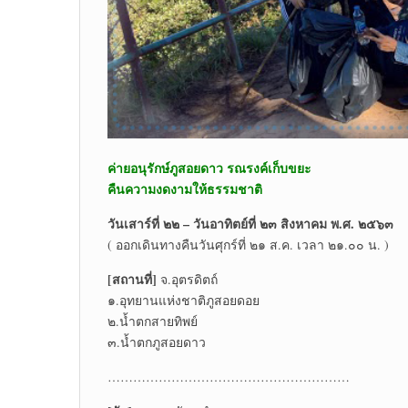
ค่ายอนุรักษ์ภูสอยดาว รณรงค์เก็บขยะ
คืนความงดงามให้ธรรมชาติ
วันเสาร์ที่ ๒๒ – วันอาทิตย์ที่ ๒๓ สิงหาคม พ.ศ. ๒๕๖๓
( ออกเดินทางคืนวันศุกร์ที่ ๒๑ ส.ค. เวลา ๒๑.๐๐ น. )
[สถานที่]
จ.อุตรดิตถ์
๑.อุทยานแห่งชาติภูสอยดอย
๒.น้ำตกสายทิพย์
๓.น้ำตกภูสอยดาว
…………………………………………………