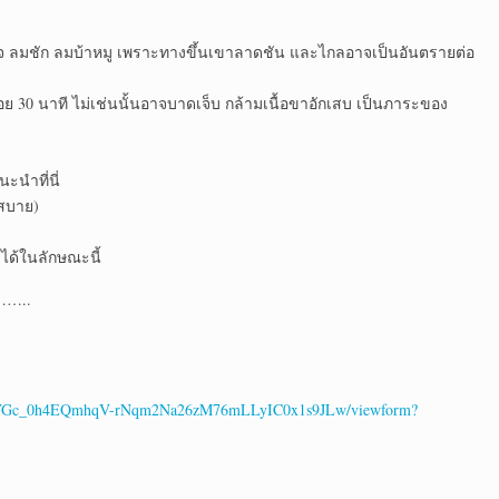
จ ลมชัก ลมบ้าหมู เพราะทางขึ้นเขาลาดชัน และไกลอาจเป็นอันตรายต่อ
น้อย 30 นาที ไม่เช่นนั้นอาจบาดเจ็บ กล้ามเนื้อขาอักเสบ เป็นภาระของ
ะนำที่นี่
าสบาย)
่ได้ในลักษณะนี้
…..
WWYVGc_0h4EQmhqV-rNqm2Na26zM76mLLyIC0x1s9JLw/viewform?