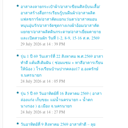
อาสาลงลายกระเป๋าผ้า/อาสาเขียนศิลป์บนเสื้อ/
อาสาสร้างสื่อการเรียนรู้บนผืนผ้า/อาสาผลิต
แฟลชการ์ด/อาสาคัดแยกแว่นตา/อาสาหมอน
หนุนอุ่นรัก/อาสาจัดชุดกางเกงผ้าอ้อม/อาสาคัด
แยกยา/อาสาผลิตดินกระดาษ/อาสาเยี่ยมตายาย
และเปิดสวนผัก วันที่ 1-2, 8-9, 15-16 ส.ค. 2569
29 July 2026 at 14 : 39 PM
รุ่น 1 ปี 69 วันเสาร์ที่ 22 สิงหาคม พ.ศ.2569 อาสา
ทำดี แต้มสีเติมฝัน ( ซ่อมแซม + ทาสีอาคารเรียน
ให้น้อง ) โรงเรียนบ้านปากคลอง17 อ.องครักษ์
จ.นครนายก
24 July 2026 at 14 : 05 PM
รุ่น 5 ปี 69 วันอาทิตย์ที่ 16 สิงหาคม 2569 ( อาสา
ล่องแก่ง เก็บขยะ แม่น้ำนครนายก + น้ำตก
นางรอง ) อ.เมือง จ.นครนายก
24 July 2026 at 14 : 27 PM
วันอาทิตย์ที่ 9 สิงหาคม 2569 อาสาทำดี – ลุย