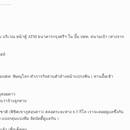
…….
 บริเวณ หน้าตู้ ATM ธนาคารกรุงศรีฯ ใน ปั๊ม ปตท. สนามเป้า (ห่างจาก
ตถ์
๊มปตท. พิษณุโลก ทำภารกิจส่วนตัวล้างหน้าแปรงฟัน ( ทานมื้อเช้า
.ภูสอยดาว
นว่าจ้างลูกหาบ
ชาติ (พิชิตเขาภูสอบดาว) ตลอดระยะทาง 6.5 กิโล เราจะคอยดูแลซึ่งกัน
บ่งกลุ่มแบ่งทีม จัดบัดดี้ดูแลกัน )
้า เพื่อเช็คคน